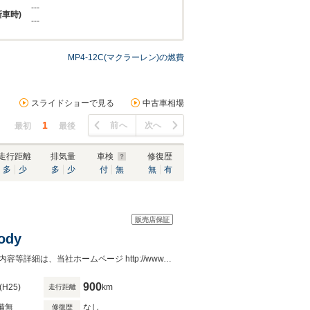
---
新車時)
---
MP4-12C(マクラーレン)の燃費
スライドショーで見る
中古車相場
1
前へ
次へ
最初
最後
走行距離
排気量
車検
修復歴
多
少
多
少
付
無
無
有
販売店保証
ody
現在世界に4台内この仕様は1台のみ稀少車・MANSORY証明書付NewCar※装備内容等詳細は、当社ホームページ http://www.ms-cruise.net の在庫車情報よりご覧になれます！
900
(H25)
km
走行距離
備無
なし
修復歴