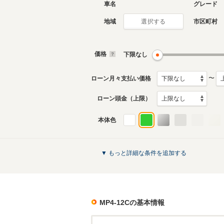
車名
グレード
地域
市区町村
選択する
価格
下限なし
〜
ローン月々支払い価格
ローン頭金（上限）
本体色
▼ もっと詳細な条件を追加する
MP4-12C
の基本情報