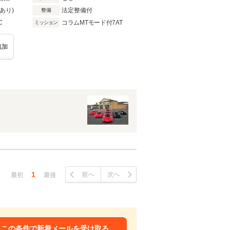
あり)
法定整備付
整備
C
コラムMTモード付7AT
ミッション
追加
1
前へ
次へ
最初
最後
この条件で新着メールを受け取る