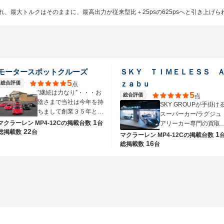
れ、最大トルクはそのままに、最高出力が従来型比＋25psの625psへと引き上げられた
モータースポットクルーズ
ＳＫＹ ＴＩＭＥＬＥＳＳ 
5
ｚａｂｕ
総合評価
点
”継続は力なり”・・・お
5
総合評価
点
陰さまで当社は今年を持
SKY GROUPが手掛け
ちまして創業３５年とな
スーパーカー/ラグジュ
りました。
1
マクラーレン MP4-12Cの
掲載台数
台
アリーカー専門の買取
22
総掲載数
台
販売店
1
マクラーレン MP4-12Cの
掲載台数
16
総掲載数
台