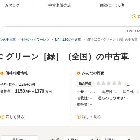
カタログ
中古車販売店
保険/ローン/他
MP4-
ンの中古車
全国のマクラーレン
MP4-12Cの中古車
MP4-12C・グリーン［緑］の中古車
12C グリーン［緑］（全国）の中古車
価格相場情報
みんなの評価
-
1264
総合評価
平均価格：
点
万円
1158
1370
価格帯：
万円～
万円
デザイン:
-
走行性:
-
居住性:
-
積載性:
-
運転のしやすさ:
-
維持費:
-
詳しく見る
詳しく見る