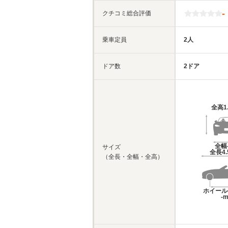
-
クチコミ総合評価
乗車定員
2人
ドア数
2ドア
全高
1
全幅
サイズ
全長
4
（全長・全幅・全高）
ホイール
-