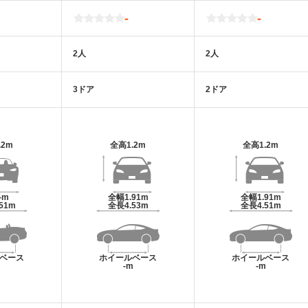
-
-
2人
2人
3ドア
2ドア
.2m
全高
1.2m
全高
1.2m
-m
全幅
1.91m
全幅
1.91m
.51m
全長
4.53m
全長
4.51m
ベース
ホイールベース
ホイールベース
m
-m
-m