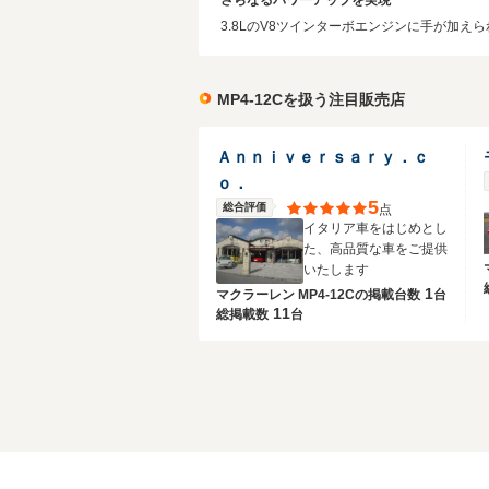
さらなるパワーアップを実現
3.8LのV8ツインターボエンジンに手が加えら
MP4-12Cを扱う注目販売店
Ａｎｎｉｖｅｒｓａｒｙ．ｃ
ｏ．
5
総合評価
点
イタリア車をはじめとし
た、高品質な車をご提供
いたします
1
マクラーレン MP4-12Cの
掲載台数
台
11
総掲載数
台