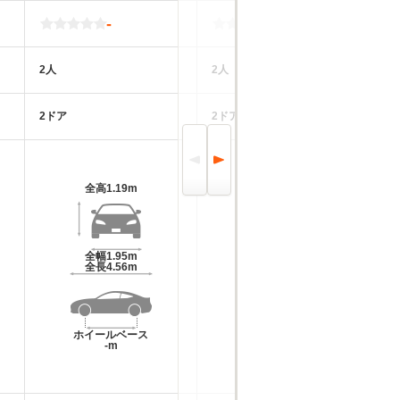
-
-
2人
2人
2
2ドア
2ドア
2
全高
1.19m
全高
1.19m
全幅
1.95m
全幅
2.1m
全長
4.56m
全長
4.55m
ホイールベース
ホイールベース
-m
-m