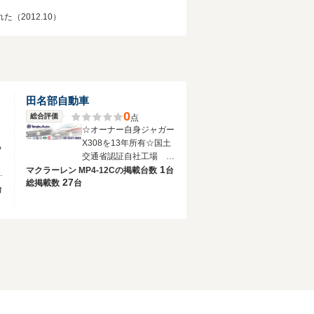
（2012.10）
Ａ
田名部自動車
0
総合評価
点
☆オーナー自身ジャガー
X308を13年所有☆国土
る
交通省認証自社工場 ジ
1
ャガーは当店で◎
マクラーレン MP4-12Cの
掲載台数
台
・
27
総掲載数
台
台