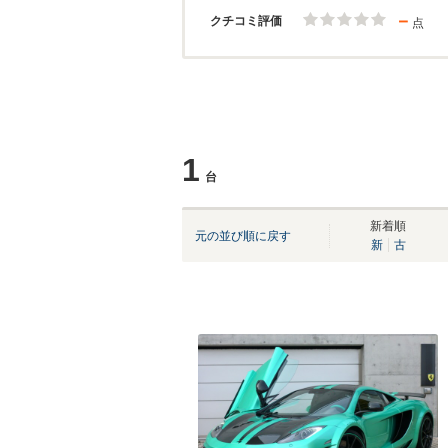
－
クチコミ評価
点
1
台
新着順
元の並び順に戻す
新
古