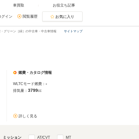
車買取
お役立ち記事
ログイン
閲覧履歴
お気に入り
12C・グリーン［緑］の中古車・中古車情報
サイトマップ
燃費・カタログ情報
-
WLTCモード燃費：
3799
排気量：
cc
詳しく見る
ミッション
AT/CVT
MT