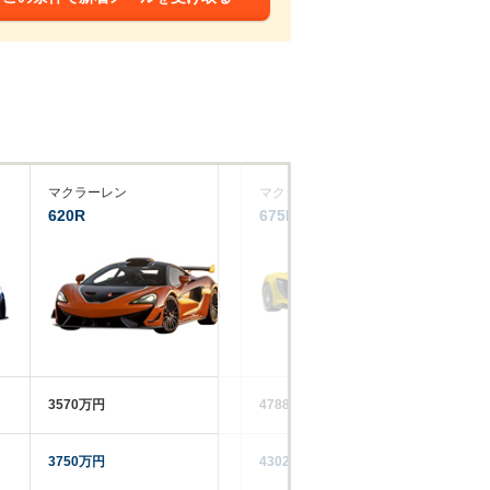
マクラーレン
マクラーレン
マ
620R
675LTスパイダー
6
3570万円
4788万円
32
3750万円
4302.7万円
29