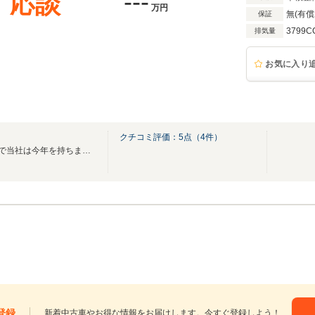
---
応談
万円
無(有償
保証
3799C
排気量
お気に入り
クチコミ評価：
5
点（
4
件）
”継続は力なり”・・・お陰さまで当社は今年を持ちまして創業３５年となりました。
登録
新着中古車やお得な情報をお届けします。今すぐ登録しよう！