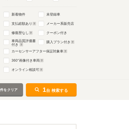
新着物件
未登録車
支払総額あり
メーカー系販売店
修復歴なし
クーポン付き
車両品質評価書
購入プラン付き
付き
カーセンサーアフター保証対象車
360
°画像付き車両
オンライン相談可
1
条件をクリア
台 検索する