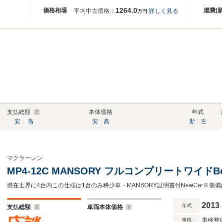
1264.0
価格相場
燃費(
平均中古価格：
詳しく見る
万円
支払総額
本体価格
年式
安
高
安
高
新
古
マクラーレン
MP4-12C MANSORY フルコンプリートワイドB
2013
年式
支払総額
車両本体価格
車検整
車検