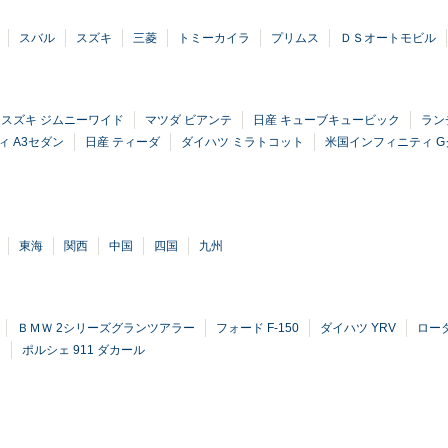
スバル
スズキ
三菱
トミーカイラ
プリムス
ＤＳオートモビル
スズキ ジムニーワイド
マツダ ビアンテ
日産 キューブキュービック
ラン
ィ A3セダン
日産 ティーダ
ダイハツ ミラトコット
米国インフィニティ G
東海
関西
中国
四国
九州
ＢＭＷ 2シリーズグランツアラー
フォード F-150
ダイハツ YRV
ロー
ド
ポルシェ 911 ダカール