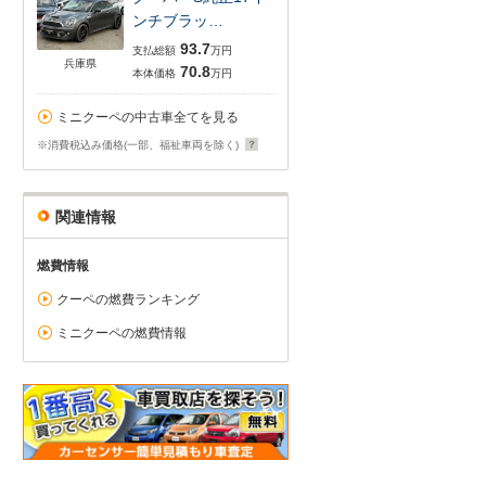
ンチブラッ…
93.7
支払総額
万円
兵庫県
70.8
本体価格
万円
ミニクーペの中古車全てを見る
※消費税込み価格(一部、福祉車両を除く)
関連情報
燃費情報
クーペの燃費ランキング
ミニクーペの燃費情報