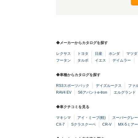
◆メーカーからカタログを探す
レクサス
トヨタ
日産
ホンダ
マツダ
フータン
タルボ
イエス
デイムラー
◆車種からカタログを探す
RS3スポーツバック
デイズルークス
ファ
RAV4 EV
S6アバントe-tron
エルグランド
◆車クチコミを見る
マキシマ
アイ・ミーブ(軽)
スーパーグレー
CX-7
Sクラスクーペ
CR-V
MX-5ミア