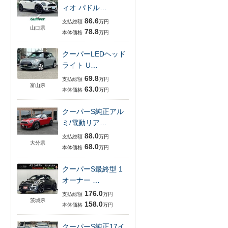
ィオ パドル…
86.6
支払総額
万円
山口県
78.8
本体価格
万円
クーパーLEDヘッド
ライト U…
69.8
支払総額
万円
富山県
63.0
本体価格
万円
クーパーS純正アル
ミ/電動リア…
88.0
支払総額
万円
大分県
68.0
本体価格
万円
クーパーS最終型 1
オーナー …
176.0
支払総額
万円
茨城県
158.0
本体価格
万円
クーパーS純正17イ