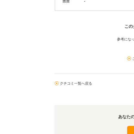
燃費
-
この
参考にな
クチコミ一覧へ戻る
あなた