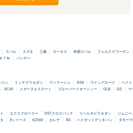
スバル
スズキ
三菱
ロータス
米国スバル
フォルクスワーゲン
ＫＴＭ
パンサー
ルコン
インテグラセダン
ヴィラージュ
DS9
ウイングロード
ベクト
XC40
メガーヌエステート
ブルーバードオージィー
GLB
GS
マ
ト
エクスプローラー
DS7クロスバック
リベルタビラセダン
ジムニー
ータ
8シリーズ
K2500
セレナ
B3
ハイゼットデッキバン
タモーラ