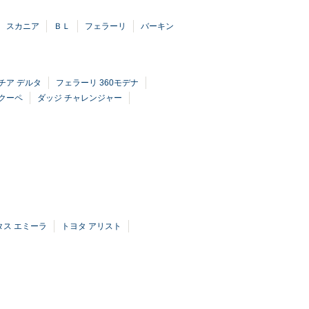
スカニア
ＢＬ
フェラーリ
バーキン
チア デルタ
フェラーリ 360モデナ
クーペ
ダッジ チャレンジャー
タス エミーラ
トヨタ アリスト