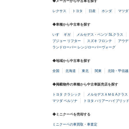
◆メーカーから中古車を探す
レクサス
トヨタ
日産
ホンダ
マツダ
◆車種から中古車を探す
いすゞ ギガ
メルセデス・ベンツ SLクラス
プジョー リフター
スズキ フロンテ
アウデ
ランドローバー レンジローバーヴォーグ
◆地域から中古車を探す
全国
北海道
東北
関東
北陸・甲信越
◆掲載物件の車種から中古車販売店を探す
トヨタ クラシック
メルセデスＡＭＧ Aクラス
マツダ ペルソナ
トヨタ ハリアーハイブリッ
◆ミニクーペを売却する
ミニクーペの車買取・車査定