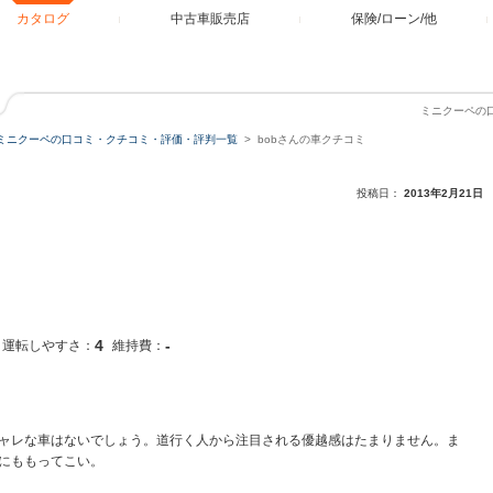
カタログ
中古車販売店
保険/ローン/他
ミニクーペの
ミニクーペの口コミ・クチコミ・評価・評判一覧
bobさんの車クチコミ
投稿日：
2013年2月21日
4
-
運転しやすさ：
維持費：
ャレな車はないでしょう。道行く人から注目される優越感はたまりません。ま
にももってこい。