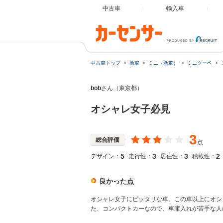
中古車
輸入車
中古車トップ
新車
ミニ（新車）
ミニクーペ
bob
さん（東京都）
オシャレ女子必見
3
総合評価
点
5
3
3
2
デザイン：
走行性：
居住性：
積載性：
良かった点
オシャレ女子にピッタリな車。この車以上にオシ
た、コンパクトカーなので、車庫入れが苦手な人