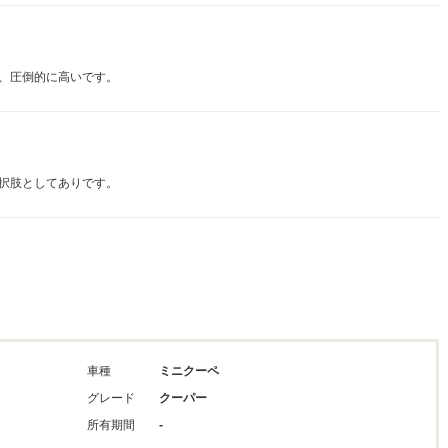
、圧倒的に高いです。
択肢としてありです。
車種
ミニクーペ
グレード
クーパー
所有期間
-