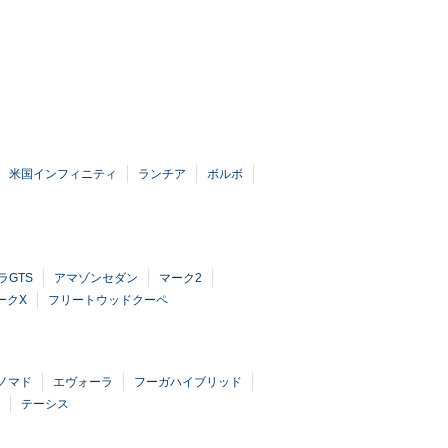
米国インフィニティ
ランチア
ボルボ
ラGTS
アマゾンセダン
マーク2
ークX
フリートウッドクーペ
ノマド
エヴォーラ
フーガハイブリッド
テーシス