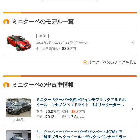
ミニクーペのモデル一覧
初代
2011年9月～2015年11月生産モデル
83.3
中古車平均価格：
万円
ミニクーペのカタログを見る
ミニクーペの中古車情報
ミニクーペクーパーS純正17インチブラックアルミホ
イール キセノンヘッドライト 1.6リッターターボ
エンジン 障害物センサー MTモード ETC キー
本体：
70.8
総額：
93.7
万円
万円
レスエントリー 取説保証書 3ヶ月安心保証 正規
年式：
2012
走行：
7.8
年
万km
ディーラー車
兵庫県
ミニクーペクーパークーパーSバンパー・JCWエア
ロ・純正ブラックホイール・デジタルインナーミラー