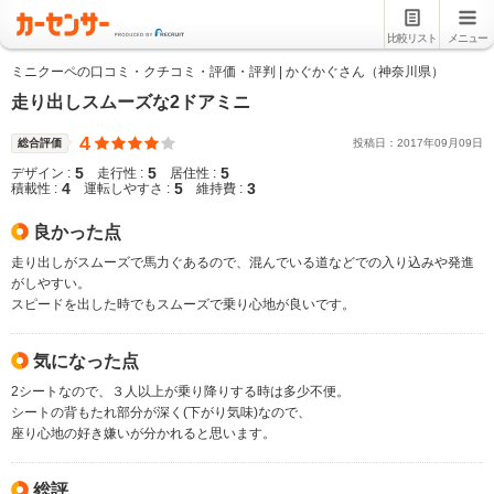
比較リスト
メニュー
ミニクーペの口コミ・クチコミ・評価・評判 | かぐかぐさん（神奈川県）
走り出しスムーズな2ドアミニ
4
総合評価
投稿日：
2017
年
09
月
09
日
5
5
5
デザイン :
走行性 :
居住性 :
4
5
3
積載性 :
運転しやすさ :
維持費 :
良かった点
走り出しがスムーズで馬力ぐあるので、混んでいる道などでの入り込みや発進
がしやすい。
スピードを出した時でもスムーズで乗り心地が良いです。
気になった点
2シートなので、３人以上が乗り降りする時は多少不便。
シートの背もたれ部分が深く(下がり気味)なので、
座り心地の好き嫌いが分かれると思います。
総評