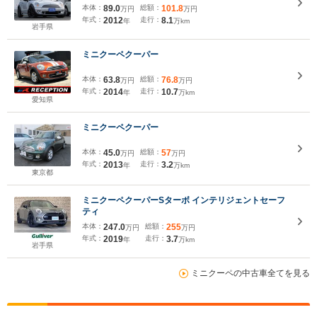
本体：
89.0
総額：
101.8
万円
万円
年式：
2012
走行：
8.1
年
万km
岩手県
ミニクーペクーパー
本体：
63.8
総額：
76.8
万円
万円
年式：
2014
走行：
10.7
年
万km
愛知県
ミニクーペクーパー
本体：
45.0
総額：
57
万円
万円
年式：
2013
走行：
3.2
年
万km
東京都
ミニクーペクーパーSターボ インテリジェントセーフ
ティ
本体：
247.0
総額：
255
万円
万円
年式：
2019
走行：
3.7
年
万km
岩手県
ミニクーペの中古車全てを見る