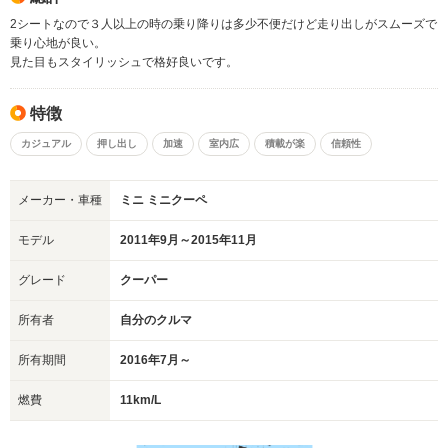
2シートなので３人以上の時の乗り降りは多少不便だけど走り出しがスムーズで
乗り心地が良い。
見た目もスタイリッシュで格好良いです。
特徴
カジュアル
押し出し
加速
室内広
積載が楽
信頼性
メーカー・車種
ミニ ミニクーペ
モデル
2011年9月～2015年11月
グレード
クーパー
所有者
自分のクルマ
所有期間
2016年7月～
燃費
11km/L