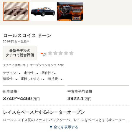
ロールスロイス ドーン
2016年1月～生産中
-
最新モデルの
点
クチコミ総合評価
クチコミ件数
-
件 ｜ オープンランキング
77
位
-
-
-
デザイン :
走行性 :
居住性 :
-
-
-
積載性 :
運転しやすさ :
維持費 :
新車価格
中古車平均価格
3740〜4460
3922.1
万円
万円
レイスをベースとする4シーターオープン
ロールスロイス初のファストバッククーペ、レイスをベースとする4シーターコンバーチブル。ドアもレイス同様後ろヒンジのものが採用された。ルーフには、電動式のソフトトップが用いられ、時速50kmまでであれば、走行中でも開閉操作でき、約20秒でフルオープンからクローズドの状態に移行できる。ねじれ剛性も高められており、メーカーは世界で最も静かなコンバーチブルとうたっている。内装はテーラーメイドの革新的技術が導入された、本杢目と皮革による豪奢な空間にしつらえられている。エンジンは、6.6LのV12ツインターボで、最高出力570ps／最大トルク820N・mを発生。8速ATとの組み合わせにより、0-100m/h加速4.9秒を実現（2016.1）
全てを表示する