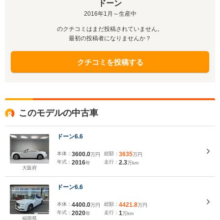
ドーン
2016年1月～生産中
のクチコミはまだ投稿されていません。
最初の投稿者になりませんか？
クチコミを投稿する
このモデルの中古車
ドーン6.6
本体：
3600.0
総額：
3635
万円
万円
年式：
2016
走行：
2.3
年
万km
大阪府
ドーン6.6
本体：
4400.0
総額：
4421.8
万円
万円
年式：
2020
走行：
1
年
万km
福岡県