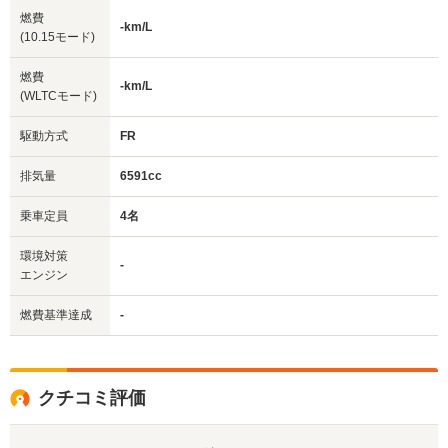
燃費
-km/L
(10.15モード)
燃費
-km/L
(WLTCモード)
駆動方式
FR
排気量
6591cc
乗車定員
4名
環境対策
-
エンジン
燃費基準達成
-
クチコミ評価