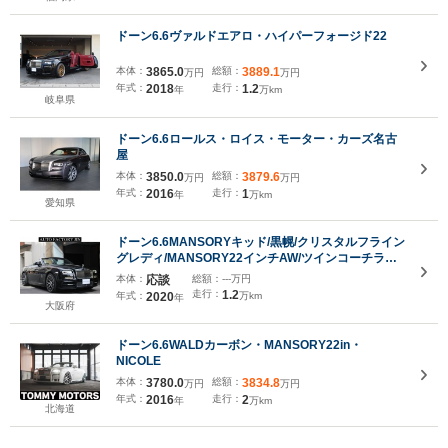
ドーン6.6ヴァルドエアロ・ハイパーフォージド22
本体：
3865.0
総額：
3889.1
万円
万円
年式：
2018
走行：
1.2
年
万km
岐阜県
ドーン6.6ロールス・ロイス・モーター・カーズ名古
屋
本体：
3850.0
総額：
3879.6
万円
万円
年式：
2016
走行：
1
年
万km
愛知県
ドーン6.6MANSORYキッド/黒幌/クリスタルフライン
グレディ/MANSORY22インチAW/ツインコーチライ
ン/電動シート/シートヒーター&ベンチレーション/ヘ
本体：
応談
総額：
---万円
ッドレストRR刺繍/純正ナビ/地デジフルセグTV/バッ
走行：
1.2
年式：
2020
万km
年
クカメラ
大阪府
ドーン6.6WALDカーボン・MANSORY22in・
NICOLE
本体：
3780.0
総額：
3834.8
万円
万円
年式：
2016
走行：
2
年
万km
北海道