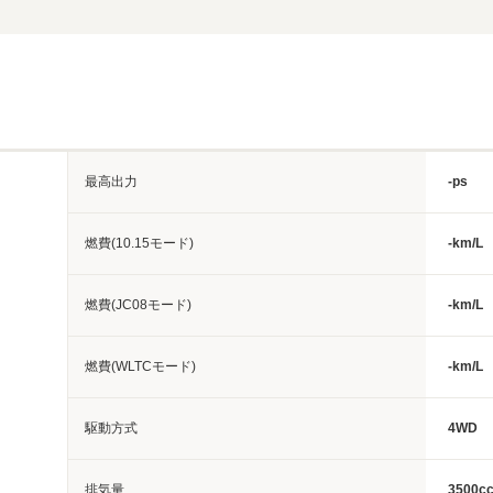
最高出力
-ps
燃費(10.15モード)
-km/L
燃費(JC08モード)
-km/L
燃費(WLTCモード)
-km/L
駆動方式
4WD
排気量
3500c