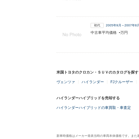
初代
2005年9月～2007年
-
中古車平均価格
万円
米国トヨタのクロカン・ＳＵＶのカタログを探す
ヴェンツァ
ハイランダー
FJクルーザー
ハイランダーハイブリッドを売却する
ハイランダーハイブリッドの車買取・車査定
新車時価格はメーカー発表当時の車両本体価格です。また