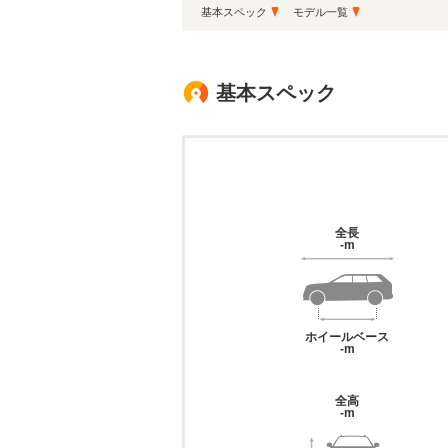
基本スペック
モデル一覧
基本スペック
全長
-m
ホイールベース
-m
全高
-m