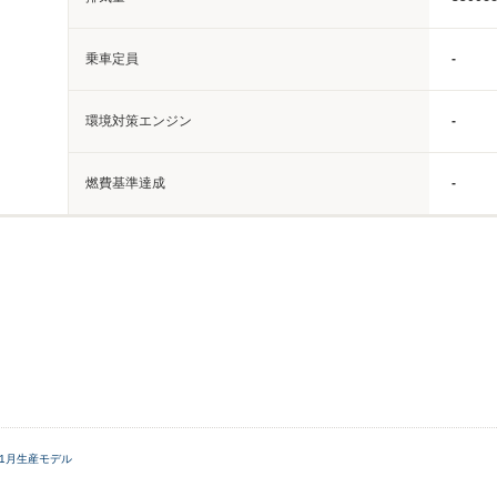
乗車定員
-
環境対策エンジン
-
燃費基準達成
-
年11月生産モデル