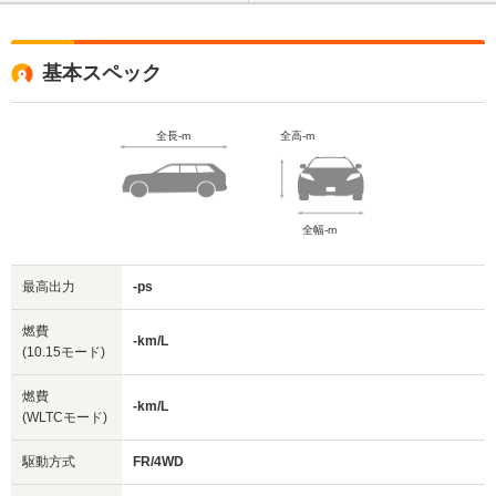
基本スペック
全長-m
全高-m
全幅-m
最高出力
-ps
燃費
-km/L
(10.15モード)
燃費
-km/L
(WLTCモード)
駆動方式
FR/4WD