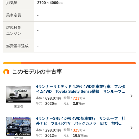
排気量
2700～4000cc
乗車定員
-
環境対策
-
エンジン
燃費基準達成
-
このモデルの中古車
4ランナーリミテッド 4.0V6 4WD新車並行車 フルタ
イム4WD Toyota Safety Sense搭載 サンルーフ
本革シート ALPINE大型ナビ KMC ROCKSTARIII
本体：
698.0
総額：
723
万円
万円
XD827 20インチ&オールテレーンタイヤ ヒッチメ
年式：
2020
走行：
3.9
年
万km
ンバー装着
東京都
4ランナーSR5 4.0V6 4WD新車並行 サンルーフ 社
外ナビ フルセグTV バックカメラ ETC 前後コ
ーナーセンサー ブラックレザー サイドランニング
本体：
298.0
総額：
325
万円
万円
ボード ルーフレール パワーシート
年式：
2012
走行：
16.5
年
万km
愛知県