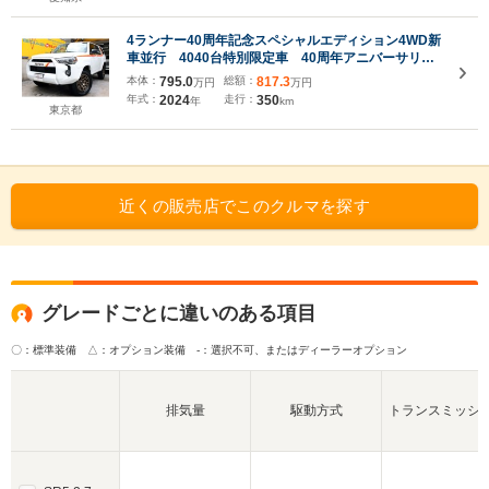
4ランナー40周年記念スペシャルエディション4WD新
車並行 4040台特別限定車 40周年アニバーサリー
スペシャルエディション4WD 専用レザーシート&ア
本体：
795.0
総額：
817.3
万円
万円
ルミホイール サンルーフ アダプティブクルーズ
年式：
2024
走行：
350
年
km
LDA BSM PCS アップルカープレイ
東京都
近くの販売店でこのクルマを探す
グレードごとに違いのある項目
〇：標準装備 △：オプション装備
-：選択不可、またはディーラーオプション
排気量
駆動方式
トランスミッシ