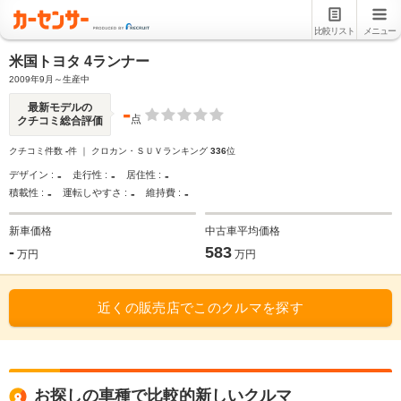
比較リスト
メニュー
米国トヨタ 4ランナー
2009年9月～生産中
-
最新モデルの
点
クチコミ総合評価
クチコミ件数
-
件 ｜ クロカン・ＳＵＶランキング
336
位
-
-
-
デザイン :
走行性 :
居住性 :
-
-
-
積載性 :
運転しやすさ :
維持費 :
新車価格
中古車平均価格
-
583
万円
万円
近くの販売店でこのクルマを探す
お探しの車種で比較的新しいクルマ