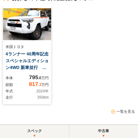
米国トヨタ
4ランナー 40周年記念
スペシャルエディショ
ン4WD 新車並行
4040台特別限定車
795
本体
.0
万円
40周年アニバーサリ
817
総額
.3
万円
ースペシャルエディシ
年式
2024
年
ョン4WD 専用レザ
走行
350
km
ーシート&アルミホイ
ール サンルーフ ア
一覧を見る
ダプティブクルーズ
LDA BSM PCS
アップルカープレイ
スペック
中古車