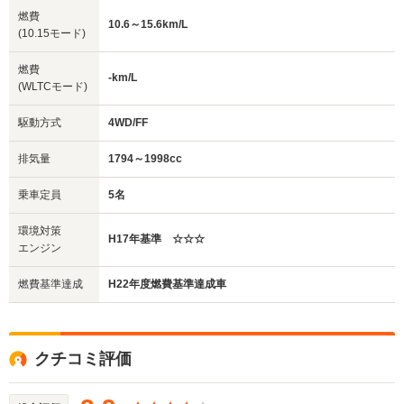
燃費
10.6～15.6km/L
(10.15モード)
燃費
-km/L
(WLTCモード)
駆動方式
4WD/FF
排気量
1794～1998cc
乗車定員
5名
環境対策
H17年基準 ☆☆☆
エンジン
燃費基準達成
H22年度燃費基準達成車
クチコミ評価