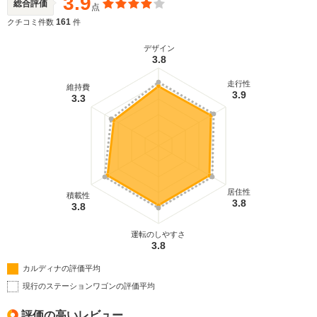
3.9
総合評価
点
161
クチコミ件数
件
デザイン
3.8
走行性
維持費
3.9
3.3
居住性
積載性
3.8
3.8
運転のしやすさ
3.8
カルディナの評価平均
現行のステーションワゴンの評価平均
評価の高いレビュー