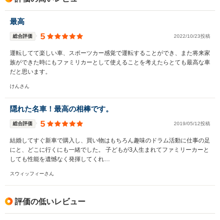
最高
5
総合評価
2022/10/23投稿
運転してて楽しい車、スポーツカー感覚で運転することができ、また将来家
族ができた時にもファミリカーとして使えることを考えたらとても最高な車
だと思います。
けんさん
隠れた名車！最高の相棒です。
5
総合評価
2019/05/12投稿
結婚してすぐ新車で購入し、買い物はもちろん趣味のドラム活動に仕事の足
にと、どこに行くにも一緒でした。 子どもが3人生まれてファミリーカーと
しても性能を遺憾なく発揮してくれ…
スウィッフィーさん
評価の低いレビュー