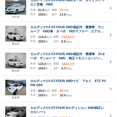
カルディナ2.0 GT-FOUR 4WDターボ タイミングベ
ルト交換 4WD
本体：
61.9
総額：
71
万円
万円
年式：
2003
走行：
13.9
年
万km
埼玉県
カルディナ2.0 GT-FOUR 4WD保証付 禁煙車 サン
ルーフ 4WD車 ターボ TRDマフラー エアロパ
ーツ(F/S/R) 社外17インチアルミホイール HIDヘッ
本体：
118.0
総額：
132.8
万円
万円
ドライト LEDフォグライト イクリプスHDDナ
年式：
2003
走行：
6.6
年
万km
ビ バックモニター
愛知県
カルディナ2.0 GT-FOUR 4WD保証付 禁煙車 3Sタ
ーボ サンルーフ 4WD 純正リモコンエンジンス
ターター 純正エアロパーツ リアスポイラー 純正
本体：
128.0
総額：
144.1
万円
万円
17インチアルミホイール HIDヘッドライト フォグ
年式：
2003
走行：
6.3
年
万km
ライト ルーフレール ETC
愛知県
カルディナ2.0 GT-FOUR 4WDナビ アルミ ETC PS
PW ABS
本体：
69.0
総額：
85
万円
万円
年式：
2003
走行：
10.4
年
万km
青森県
カルディナ2.0 GT-FOUR Nエディション 4WD純正レ
カロシート