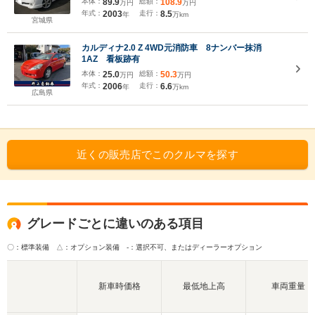
本体：
89.9
総額：
108.9
万円
万円
年式：
2003
走行：
8.5
年
万km
宮城県
カルディナ2.0 Z 4WD元消防車 8ナンバー抹消
1AZ 看板跡有
本体：
25.0
総額：
50.3
万円
万円
年式：
2006
走行：
6.6
年
万km
広島県
近くの販売店でこのクルマを探す
グレードごとに違いのある項目
〇：標準装備 △：オプション装備
-：選択不可、またはディーラーオプション
新車時価格
最低地上高
車両重量