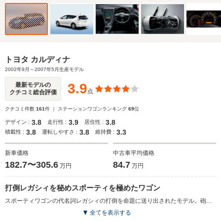
トヨタ カルディナ
2002年9月～2007年5月生産モデル
3.9
最新モデルの
点
クチコミ総合評価
クチコミ件数
161
件 ｜ ステーションワゴンランキング
69
位
3.8
3.9
3.8
デザイン :
走行性 :
居住性 :
3.8
3.8
3.3
積載性 :
運転しやすさ :
維持費 :
新車価格
中古車平均価格
182.7〜305.6
84.7
万円
万円
打倒レガシィを秘めスポーティを極めたワゴン
スポーティワゴンの代名詞レガシィの打倒を命題に送り出されたモデル。砲弾形の個性的なボディデザインもさることながら、ボディ、サスペンション、タイヤに至るまで各部分を鍛え上げて、スポーティな走行性能を実現。新設計のサスや新工法のタイヤなどの新技術をふんだんに取り入れることで、意のままに操れる楽しさを引き出している。エンジンは1.8L直4、2L直4直噴、そして最高出力260psを発生する2L直4ターボの3種類。GT-FOURのNエディションには、フロントに倒立ダンパー、リアにモノチューブ式ダンパーというスポーティカー並みの豪華な足回りとなる。(2002.9)
全てを表示する