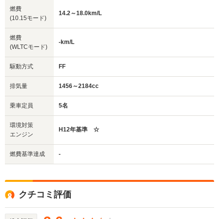
燃費
14.2～18.0km/L
(10.15モード)
燃費
-km/L
(WLTCモード)
駆動方式
FF
排気量
1456～2184cc
乗車定員
5名
環境対策
H12年基準 ☆
エンジン
燃費基準達成
-
クチコミ評価