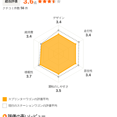
3.6
総合評価
点
56
クチコミ件数
件
デザイン
3.4
走行性
維持費
3.4
3.4
居住性
積載性
3.4
3.7
運転のしやすさ
3.5
スプリンターワゴンの評価平均
現行のステーションワゴンの評価平均
評価の高いレビュー