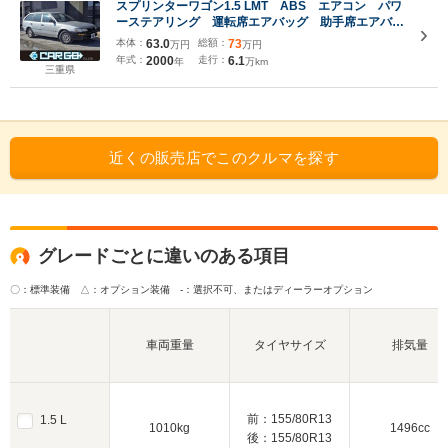
スプリンターワゴン1.5 LMT ABS エアコン パワ
ーステアリング 運転席エアバッグ 助手席エアバッ
グ
本体：
63.0
総額：
73
万円
万円
年式：
2000
走行：
6.1
年
万km
三重県
近くの販売店でこのクルマを探す
グレードごとに違いのある項目
〇：標準装備 △：オプション装備
-：選択不可、またはディーラーオプション
車両重量
タイヤサイズ
排気量
前：155/80R13
1.5 L
1010kg
1496cc
後：155/80R13