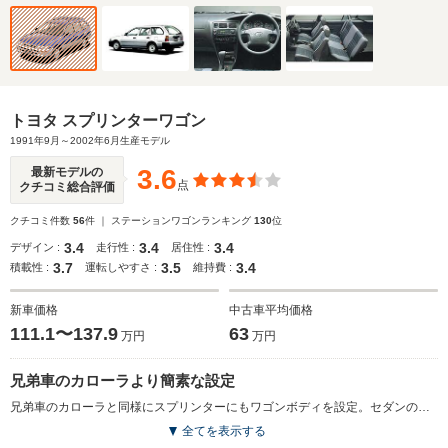
トヨタ スプリンターワゴン
1991年9月～2002年6月生産モデル
3.6
最新モデルの
点
クチコミ総合評価
クチコミ件数
56
件 ｜ ステーションワゴンランキング
130
位
3.4
3.4
3.4
デザイン :
走行性 :
居住性 :
3.7
3.5
3.4
積載性 :
運転しやすさ :
維持費 :
新車価格
中古車平均価格
111.1〜137.9
63
万円
万円
兄弟車のカローラより簡素な設定
兄弟車のカローラと同様にスプリンターにもワゴンボディを設定。セダンのルーフを延ばし、後席の居住性向上とラゲージスペース拡大を図っている。サスペンションなど基本メカは変わらないが、カローラワゴンと違う点は4WDが設定されないこと。エンジンは1.5Lのガソリンと2Lディーゼル。サイドドアビーム、後席ELR3点式シートベルトなどが標準装備される。(1991.9)
全てを表示する