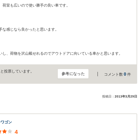
、荷室も広いので使い勝手の良い車です。
手な感じなら良かったと思います。
いし、荷物を沢山載せれるのでアウトドアに向いている車かと思います。
」と投票しています。
参考になった
0
コメント数
件
投稿日：
2013年3月29日
ーワゴン
4