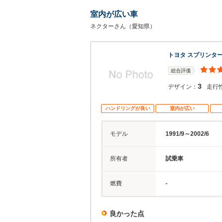
室内が広い車
ネクターさん（愛知県）
トヨタ スプリンタ
総合評価
3
デザイン：
走行
ハンドリングが良い
室内が広い
モデル
1991/9～2002/6
所有者
試乗車
燃費
-
良かった点