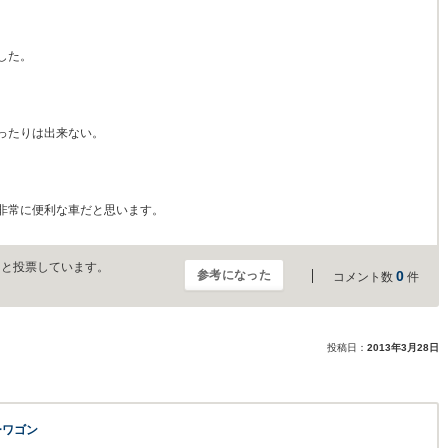
した。
ったりは出来ない。
非常に便利な車だと思います。
」と投票しています。
参考になった
0
コメント数
件
投稿日：
2013年3月28日
ーワゴン