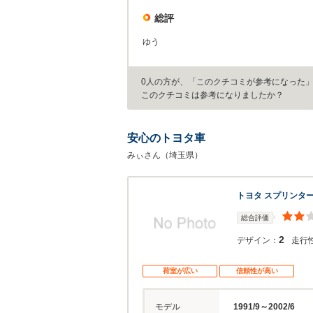
総評
ゆう
0人の方が、「このクチコミが参考になった
このクチコミは参考になりましたか？
安心のトヨタ車
みぃさん（埼玉県）
トヨタ スプリンタ
総合評価
2
デザイン：
走行
荷室が広い
信頼性が高い
モデル
1991/9～2002/6