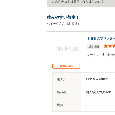
このクチコミは参考になりましたか？
積みやすい荷室！
ハイテクさん（北海道）
トヨタ スプリンタ
総合評価
3
デザイン：
走行
荷室が広い
モデル
1991/9～2002/6
所有者
知人/友人のクルマ
燃費
-