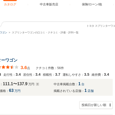
カタログ
中古車販売店
保険/ローン/他
トヨタ スプリンターワ
ワゴン
スプリンターワゴンの口コミ・クチコミ・評価・評判一覧
ターワゴン
3.6
点
クチコミ件数：56件
4
3.4
3.4
3.7
3.5
3.4
走行性：
居住性：
積載性：
運転しやすさ：
維持費：
111.1〜137.9
1
：
万円
中古車掲載台数：
台
63
1
価格：
万円
掲載されている店舗：
店舗