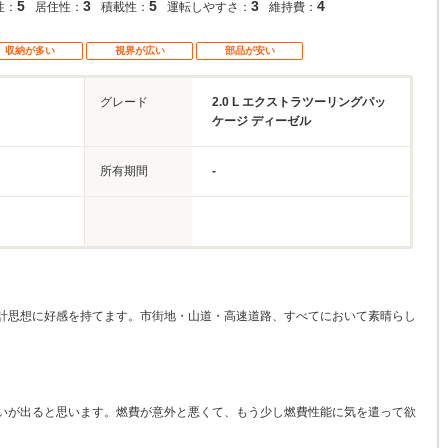
5
3
5
3
4
性：
居住性：
積載性：
運転しやすさ：
維持費：
収納が多い
視界が広い
部品が安い
グレード
2.0 L エクストラツーリングパッ
ケージ ディーゼル
所有期間
-
計思想に好感を持てます。市街地・山道・高速道路、すべてにおいて素晴らし
いが出ると思います。燃費が意外と悪くて、もう少し燃費性能に気を遣って欲