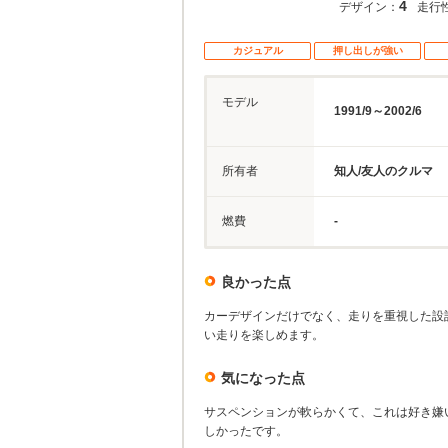
4
デザイン：
走行
カジュアル
押し出しが強い
モデル
1991/9～2002/6
所有者
知人/友人のクルマ
燃費
-
良かった点
カーデザインだけでなく、走りを重視した設
い走りを楽しめます。
気になった点
サスペンションが軟らかくて、これは好き嫌
しかったです。