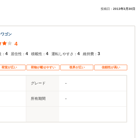
投稿日：
2013年3月30日
ーワゴン
4
4
4
4
4
3
性：
居住性：
積載性：
運転しやすさ：
維持費：
荷室が広い
荷物が載せやすい
視界が広い
信頼性が高い
グレード
-
所有期間
-