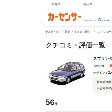
中古車
輸入車
中古車トップ
新車
トヨタ（新車）
スプリンター
クチコミ・評価一覧
スプリン
総合評価
3.
デザイン：
新車時価格
中古車平均
56
件