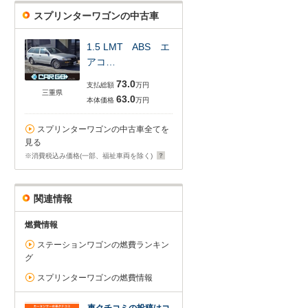
スプリンターワゴンの中古車
1.5 LMT ABS エ
アコ…
73.0
支払総額
万円
三重県
63.0
本体価格
万円
スプリンターワゴンの中古車全てを
見る
※消費税込み価格(一部、福祉車両を除く)
関連情報
燃費情報
ステーションワゴンの燃費ランキン
グ
スプリンターワゴンの燃費情報