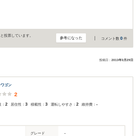
」と投票しています。
参考になった
0
コメント数
件
投稿日：
2013年3月29日
ーワゴン
2
2
3
3
2
-
性：
居住性：
積載性：
運転しやすさ：
維持費：
グレード
-