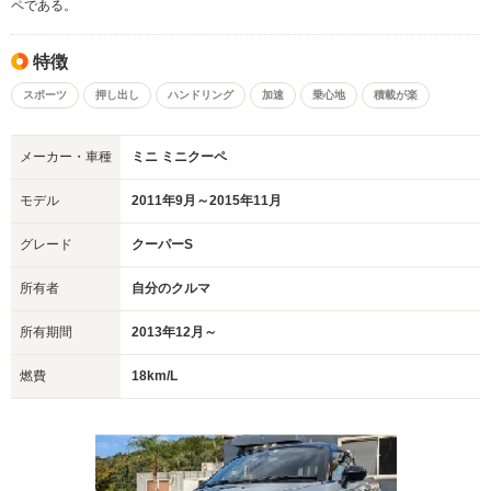
ペである。
特徴
スポーツ
押し出し
ハンドリング
加速
乗心地
積載が楽
メーカー・車種
ミニ ミニクーペ
モデル
2011年9月～2015年11月
グレード
クーパーS
所有者
自分のクルマ
所有期間
2013年12月～
燃費
18km/L