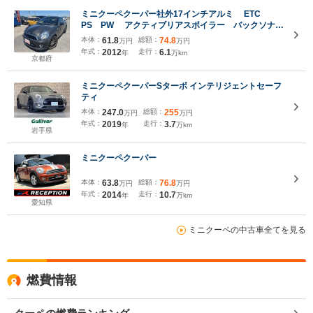
ミニクーペクーパー社外17インチアルミ ETC
PS PW アクティブリアスポイラー バックソナ
ー エアコン バックカメラ
本体：
61.8
総額：
74.8
万円
万円
年式：
2012
走行：
6.1
年
万km
京都府
ミニクーペクーパーSターボ インテリジェントセーフ
ティ
本体：
247.0
総額：
255
万円
万円
年式：
2019
走行：
3.7
年
万km
岩手県
ミニクーペクーパー
本体：
63.8
総額：
76.8
万円
万円
年式：
2014
走行：
10.7
年
万km
愛知県
ミニクーペの中古車全てを見る
燃費情報