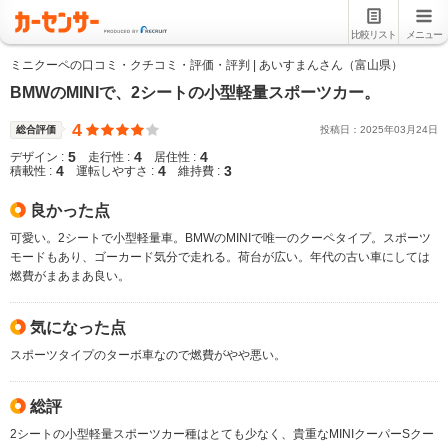
比較リスト
メニュー
ミニクーペの口コミ・クチコミ・評価・評判 | あいすまんさん（富山県）
BMWのMINIで、2シートの小型軽量スポーツカー。
4
総合評価
投稿日：
2025
年
03
月
24
日
5
4
4
デザイン :
走行性 :
居住性 :
4
4
3
積載性 :
運転しやすさ :
維持費 :
良かった点
可愛い。2シートで小型軽量車。BMWのMINIで唯一のクーペタイプ。スポーツ
モードもあり、ゴーカード気分で走れる。荷台が広い。年代の古い車にしては
燃費がまあまあ良い。
気になった点
スポーツタイプのターボ車なので燃費がやや悪い。
総評
2シートの小型軽量スポーツカー種はとても少なく、貴重なMINIクーパーSクー