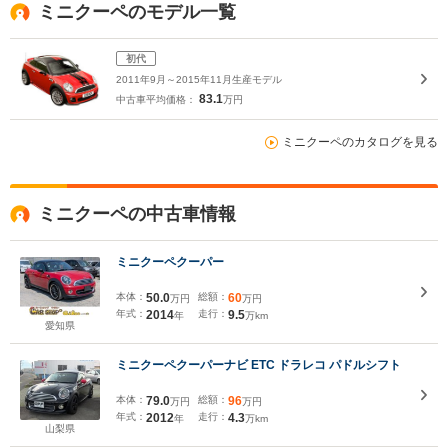
ミニクーペのモデル一覧
初代
2011年9月～2015年11月生産モデル
83.1
中古車平均価格：
万円
ミニクーペのカタログを見る
ミニクーペの中古車情報
ミニクーペクーパー
本体：
50.0
総額：
60
万円
万円
年式：
2014
走行：
9.5
年
万km
愛知県
ミニクーペクーパーナビ ETC ドラレコ パドルシフト
本体：
79.0
総額：
96
万円
万円
年式：
2012
走行：
4.3
年
万km
山梨県