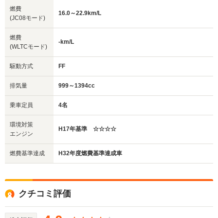
燃費
16.0～22.9km/L
(JC08モード)
燃費
-km/L
(WLTCモード)
駆動方式
FF
排気量
999～1394cc
乗車定員
4名
環境対策
H17年基準 ☆☆☆☆
エンジン
燃費基準達成
H32年度燃費基準達成車
クチコミ評価