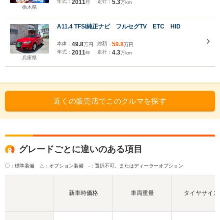
年式：
2011
走行：
5.3
年
万km
栃木県
A11.4 TFSI純正ナビ フルセグTV ETC HID
本体：
49.8
総額：
59.8
万円
万円
年式：
2011
走行：
4.3
年
万km
兵庫県
近くの販売店でこのクルマを探す
グレードごとに違いのある項目
〇：標準装備 △：オプション装備
-：選択不可、またはディーラーオプション
新車時価格
車両重量
タイヤサイズ