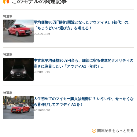
このモデルの関連記事
特選車
平均価格80万円割れ間近となったアウディ A1（初代）の、
「ちょうどいい選び方」を考える！
2021/10/26
特選車
中古車平均価格80万円台も、細部に宿る先進的クオリティの
高さに注目したい「アウディA1（初代）…
2020/10/15
特選車
人生初めてのマイカー購入は無難に？ いやいや、せっかくな
ら背伸びしてアウディ A1を！
2016/08/20
関連記事をもっと見る