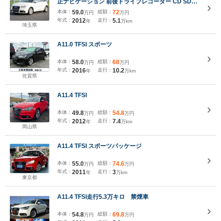
正ナビゲーション 前後ドライブレコーダー CD SD再
生機能 ETC サイドエアバック キーレス キセノンラ
本体：
59.0
総額：
72
万円
万円
イト 前後フォグランプ 純正15インチAW
年式：
2012
走行：
5.1
年
万km
埼玉県
A11.0 TFSI スポーツ
本体：
58.0
総額：
68
万円
万円
年式：
2016
走行：
10.2
年
万km
佐賀県
A11.4 TFSI
本体：
49.8
総額：
54.8
万円
万円
年式：
2012
走行：
7.4
年
万km
岡山県
A11.4 TFSI スポーツパッケージ
本体：
55.0
総額：
74.6
万円
万円
年式：
2011
走行：
3
年
万km
東京都
A11.4 TFSI走行5.3万キロ 禁煙車
本体：
54.8
総額：
69.8
万円
万円