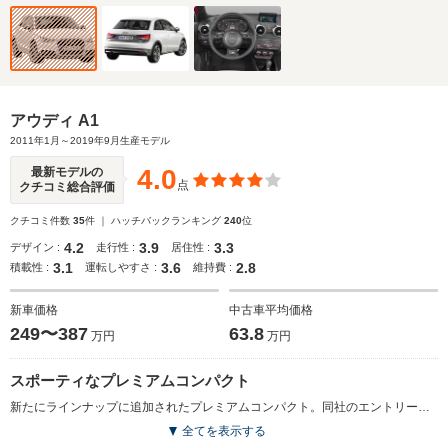
アウディ A1
2011年1月～2019年9月生産モデル
4.0
最新モデルの
点
クチコミ総合評価
クチコミ件数
35
件 ｜ ハッチバックランキング
240
位
4.2
3.9
3.3
デザイン :
走行性 :
居住性 :
3.1
3.6
2.8
積載性 :
運転しやすさ :
維持費 :
新車価格
中古車平均価格
249〜387
63.8
万円
万円
スポーティなプレミアムコンパクト
新たにラインナップに追加されたプレミアムコンパクト。同社のエントリーモデルにあたる。機敏な運転性能と高い環境性能。アウディ独自のユーザーインターフェイス、MMIの最新版を採用したナビや、地デジ対応のTVなどによるインフォテイメントシステムを備えている。オープンスカイルーフや5色が用意されるエアコン吹き出し口のカラートリム、ピラー周辺の色調を変えるコントラストルーフなどのオプションで、自分だけのA1を作り上げることができる。先進的で力強いデザインなどアウディの特徴が余すことなく与えられており、パワートレインはアイドリングストップやエネルギー回生システムが組み込まれる、1.4LのTFSI直噴ガソリンターボ＋7速AT。(2011.1)
全てを表示する