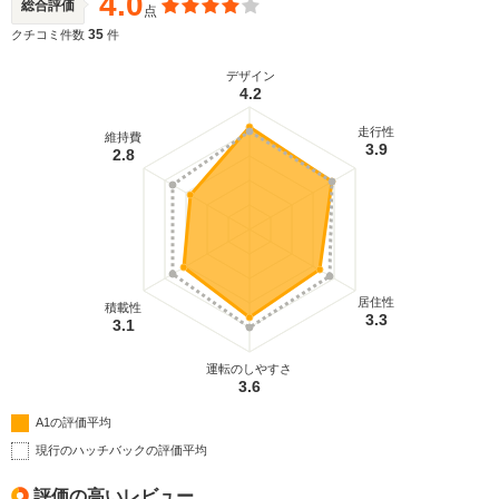
4.0
総合評価
点
35
クチコミ件数
件
デザイン
4.2
走行性
維持費
3.9
2.8
居住性
積載性
3.3
3.1
運転のしやすさ
3.6
A1の評価平均
現行のハッチバックの評価平均
評価の高いレビュー