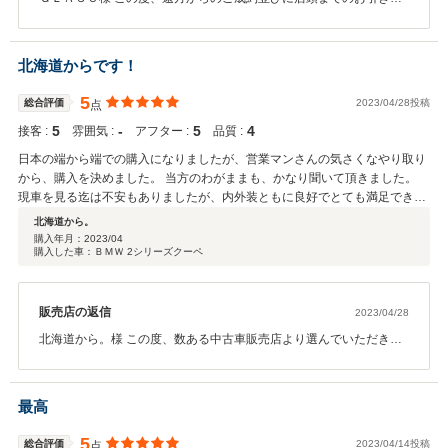
りにご来店いただきありがとうございました。「担当いただいたO様
に逐一丁寧な回答や対応をいただき、最終的に安心して購入するこ
とができました。」と言うお言葉をいただけて、私もとてもうれし
北海道からです！
く思います。また、台風の影響もありながら無事に帰宅できた事を
お聞きして安心しました。今後とも、遠方からではございますがし
5
総合評価
2023/04/28投稿
点
っかりサポートして行きますので、お力添え出来る事があれば些細
5
‐
5
4
接客 :
な事でも構いませんのでお気軽にご相談ください。何卒、宜しくお
雰囲気 :
アフター :
品質 :
願いします。
日本の端から端での購入になりましたが、営業マンさんの気さくなやり取り
から、購入を決めました。 当方のわがままも、かなり聞いて頂きました。
現車を見る迄は不安もありましたが、内外装ともに良好でとても満足できる
車に出会いました。 エンジンルームも綺麗で、整備に抜かりは全くありませ
北海道から。
んでした。 県外からでも、安心して購入できるショップだと思います！
購入年月：
2023/04
購入した車：ＢＭＷ 2シリーズクーペ
ありがとうございました。
販売店の返信
2023/04/28
北海道から。様 この度、数ある中古車販売店より選んでいただき誠
にありがとうございます。今回は遠方から現車確認もできない状況
の中、私の事を信じて全てお任せいただき、更にお褒めのお言葉ま
でいただけてとてもうれしく思います。今後とも遠方からではござ
最高
いますが、可能な限りサポートして行きますのでお力添え出来る事
あがあれば何時でもお声かけください。宜しくお願いします。
5
総合評価
2023/04/14投稿
点