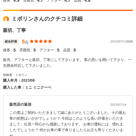
4.9
4.7
4.7
4.8
接客 :
雰囲気 :
アフター :
品質 :
ミポリンさんのクチコミ詳細
親切、丁寧
5
総合評価
2023/07/13投稿
点
5
5
5
5
接客 :
雰囲気 :
アフター :
品質 :
販売、アフターと親切、丁寧にして下さいます。 客の思いを聞いて下さり、一
生懸命対応して下さいました。
投稿者：ミポリン
購入年月：
2023/06
購入した車：ミニ ミニクーペ
販売店の返信
2023/07/14
この度はご契約いただきまして誠にありがとうございました。その後お
車の状態はいかがでしょうか？ 今回はこのような高い評価をいただき
まして、社員一同心から感謝しております。 お車の運転には、慣れま
したでしょうか？ 何かお車の事で有りましたらお立ち寄りくださいま
せ。