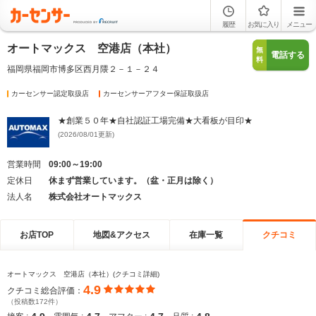
履歴
お気に入り
メニュー
オートマックス 空港店（本社）
無
電話する
料
福岡県福岡市博多区西月隈２－１－２４
カーセンサー認定取扱店
カーセンサーアフター保証取扱店
★創業５０年★自社認証工場完備★大看板が目印★
(2026/08/01更新)
営業時間
09:00～19:00
定休日
休まず営業しています。（盆・正月は除く）
法人名
株式会社オートマックス
お店TOP
地図&アクセス
在庫一覧
クチコミ
オートマックス 空港店（本社）(クチコミ詳細)
4.9
クチコミ総合評価：
（投稿数172件）