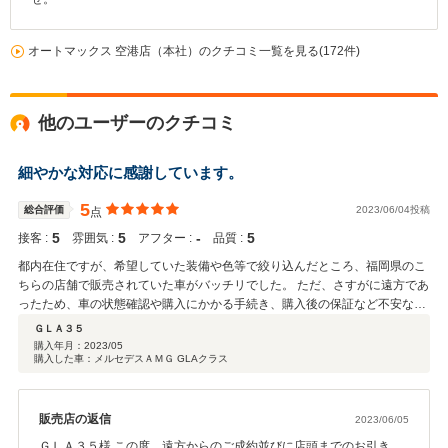
オートマックス 空港店（本社）のクチコミ一覧を見る(172件)
他のユーザーのクチコミ
細やかな対応に感謝しています。
5
総合評価
2023/06/04投稿
点
5
5
‐
5
接客 :
雰囲気 :
アフター :
品質 :
都内在住ですが、希望していた装備や色等で絞り込んだところ、福岡県のこ
ちらの店舗で販売されていた車がバッチリでした。 ただ、さすがに遠方であ
ったため、車の状態確認や購入にかかる手続き、購入後の保証など不安なこ
とが多かったのですが、担当いただいたO様に逐一丁寧な回答や対応をいた
ＧＬＡ３５
だき、最終的に安心して購入することができました。 また、納車については
購入年月：
2023/05
購入した車：メルセデスＡＭＧ GLAクラス
陸送せずに自分で店舗に行きましたが、非常に整った大きな整備工場が併設
されており、帰りは1,000km以上のドライブとなったものの、事前の整備を
しっかりしていただいたので、道中なんのトラブルもなく帰宅することがで
きました。 この度は、本当にお世話になりました。ありがとうございまし
販売店の返信
2023/06/05
た。
ＧＬＡ３５様 この度、遠方からのご成約並びに店頭までのお引き取