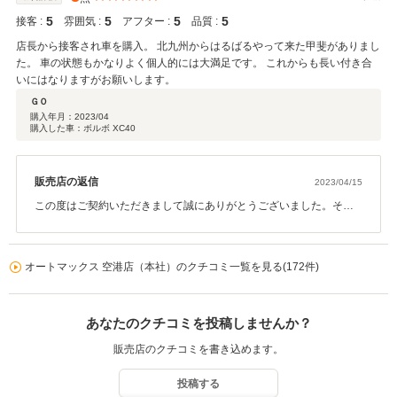
5
5
5
5
接客 :
雰囲気 :
アフター :
品質 :
店長から接客され車を購入。 北九州からはるばるやって来た甲斐がありまし
た。 車の状態もかなりよく個人的には大満足です。 これからも長い付き合
いにはなりますがお願いします。
ＧＯ
購入年月：
2023/04
購入した車：ボルボ XC40
販売店の返信
2023/04/15
この度はご契約いただきまして誠にありがとうございました。その
後お車の状態はいかがでしょうか？ 今回はこのような高い評価をい
ただきまして、有難う御座います。 今後共、お車の事で何か御座い
ましたらお立ち寄りくださいませ。
オートマックス 空港店（本社）のクチコミ一覧を見る(172件)
あなたのクチコミを投稿しませんか？
販売店のクチコミを書き込めます。
投稿する