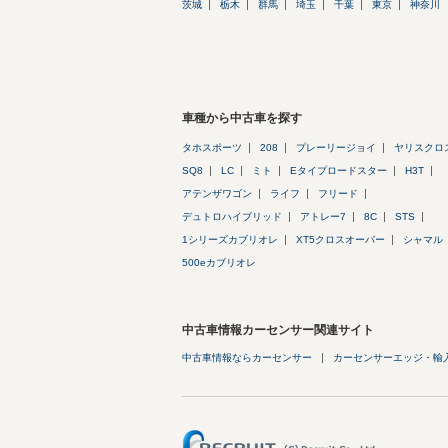
茨城
栃木
群馬
埼玉
千葉
東京
神奈川
車種から中古車を探す
タホスポーツ
208
プレーリージョイ
ヤリスクロ
SQ8
LC
ミト
Eタイプロードスター
H3T
アテンザワゴン
ライフ
フリード
デュトロハイブリッド
アトレー7
8C
STS
1シリーズカブリオレ
XT5クロスオーバー
シャマル
500eカブリオレ
中古車情報カーセンサー関連サイト
中古車情報ならカーセンサー
カーセンサーエッジ・輸