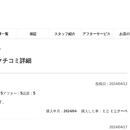
庫一覧
保証
スタッフ紹介
アフターサービス
お店の
る
クチコミ詳細
投稿日：
2024/04/12
5
5
5
：
アフター：
品質：
す。
購入年月：
2024/04
購入した車：
ミニ ミニクーペ
2024/04/17