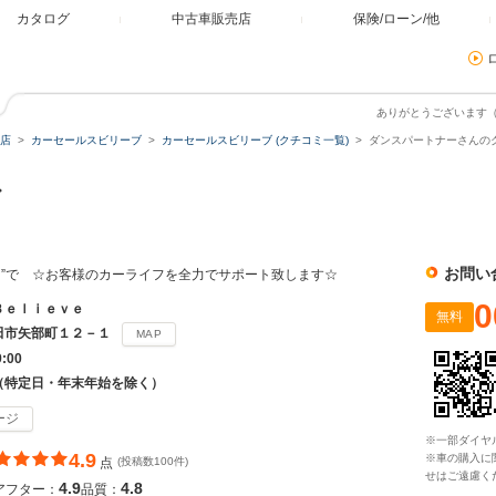
カタログ
中古車販売店
保険/ローン/他
ありがとうございます
店
カーセールスビリーブ
カーセールスビリーブ (クチコミ一覧)
ダンスパートナーさんのク
ブ
お問い
ＶＥ”で ☆お客様のカーライフを全力でサポート致します☆
0
Ｂｅｌｉｅｖｅ
無料
田市矢部町１２－１
MAP
9:00
（特定日・年末年始を除く）
ージ
※一部ダイヤ
4.9
※車の購入に
点
(投稿数100件)
せはご遠慮く
4.9
4.8
アフター：
品質：