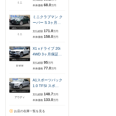
ミニ
68.0
本体価格
万円
ミニクラブマン ク
ーパー S 3ヶ月…
171.8
支払総額
万円
ミニ
158.0
本体価格
万円
X1 xドライブ 20i
4WD 3ヶ月保証…
95
支払総額
万円
ＢＭＷ
77.0
本体価格
万円
A1スポーツバック
1.0 TFSI スポ…
148.7
支払総額
万円
アウディ
133.0
本体価格
万円
お店の在庫一覧を見る