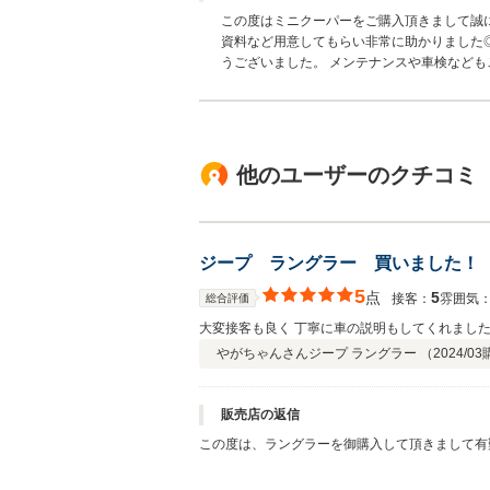
この度はミニクーパーをご購入頂きまして誠
資料など用意してもらい非常に助かりました
うございました。 メンテナンスや車検など
他のユーザーのクチコミ
ジープ ラングラー 買いました！
5
点
5
接客：
雰囲気
総合評価
大変接客も良く 丁寧に車の説明もしてくれまし
やがちゃんさん
ジープ ラングラー （
2024/03
販売店の返信
この度は、ラングラーを御購入して頂きまして有
す。