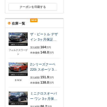
クーポンを印刷する
NEW
在庫一覧
ザ・ビートル デザ
イン 3ヶ月保証…
164
支払総額
万円
フォルクスワーゲ
148.0
本体価格
万円
ン
2シリーズクーペ
220i スポーツ 3…
151.9
支払総額
万円
ＢＭＷ
138.0
本体価格
万円
ミニクロスオーバ
ー ワン 3ヶ月保…
86.2
支払総額
万円