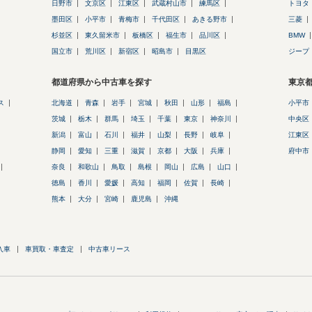
日野市
文京区
江東区
武蔵村山市
練馬区
トヨタ
墨田区
小平市
青梅市
千代田区
あきる野市
三菱
杉並区
東久留米市
板橋区
福生市
品川区
BMW
国立市
荒川区
新宿区
昭島市
目黒区
ジープ
都道府県から中古車を探す
東京
ス
北海道
青森
岩手
宮城
秋田
山形
福島
小平市
茨城
栃木
群馬
埼玉
千葉
東京
神奈川
中央区
新潟
富山
石川
福井
山梨
長野
岐阜
江東区
静岡
愛知
三重
滋賀
京都
大阪
兵庫
府中市
奈良
和歌山
鳥取
島根
岡山
広島
山口
徳島
香川
愛媛
高知
福岡
佐賀
長崎
熊本
大分
宮崎
鹿児島
沖縄
入車
車買取・車査定
中古車リース