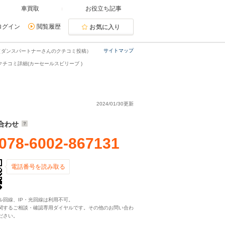
車買取
お役立ち記事
ログイン
閲覧履歴
お気に入り
サイトマップ
（ダンスパートナーさんのクチコミ投稿）
チコミ詳細(カーセールスビリーブ )
2024/01/30更新
合わせ
078-6002-867131
電話番号を読み取る
ル回線、IP・光回線は利用不可。
関するご相談・確認専用ダイヤルです。その他のお問い合わ
ださい。