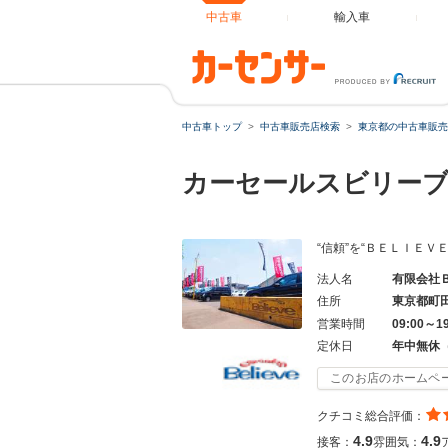
中古車
輸入車
中古車トップ
中古車販売店検索
東京都の中古車販売
カーセールスビリー
“信頼”を“ＢＥＬＩＥ
法人名
有限会社
住所
東京都町
営業時間
09:00～1
定休日
年中無休
このお店のホームペ
クチコミ総合評価：
4.9
4.9
接客：
雰囲気：