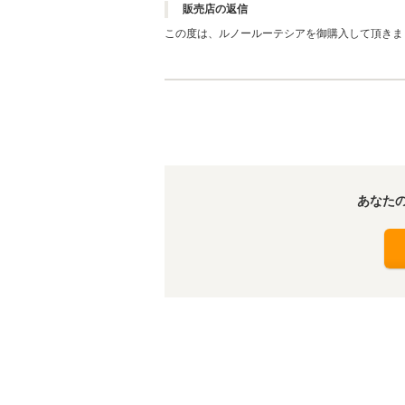
販売店の返信
この度は、ルノールーテシアを御購入して頂きま
したら 一生懸命頑張りますので、よろしくお願
あなた