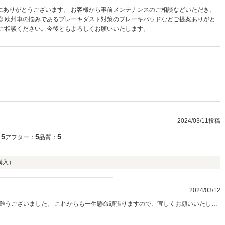
にありがとうございます。 お客様から事前メンテナンスのご相談などいただき、
◎ 欧州車の悩みであるブレーキダスト対策のブレーキパッドなどご提案ありがと
もご相談ください。今後ともよろしくお願いいたします。
2024/03/11投稿
5
5
5
：
アフター：
品質：
た
購入）
2024/03/12
難うございました。 これからも一生懸命頑張りますので、宜しくお願いいたしま