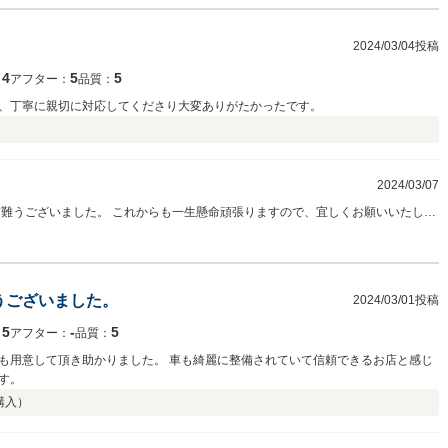
2024/03/04投稿
4
5
5
：
アフター：
品質：
、丁寧に親切に対応してくださり大変ありがたかったです。
2024/03/07
有難うございました。 これからも一生懸命頑張りますので、宜しくお願いいたしま
うございました。
2024/03/01投稿
5
‐
5
：
アフター：
品質：
も用意して頂き助かりました。 車も綺麗に整備されていて信頼できるお店と感じ
す。
購入）