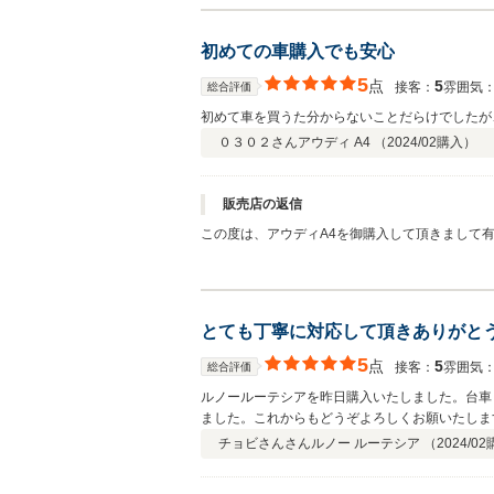
初めての車購入でも安心
5
点
5
接客：
雰囲気
総合評価
初めて車を買うた分からないことだらけでしたが
０３０２さん
アウディ A4 （
2024/02
購入）
販売店の返信
この度は、アウディA4を御購入して頂きまして
す。
とても丁寧に対応して頂きありがと
5
点
5
接客：
雰囲気
総合評価
ルノールーテシアを昨日購入いたしました。台車
ました。これからもどうぞよろしくお願いたしま
チョビさんさん
ルノー ルーテシア （
2024/02