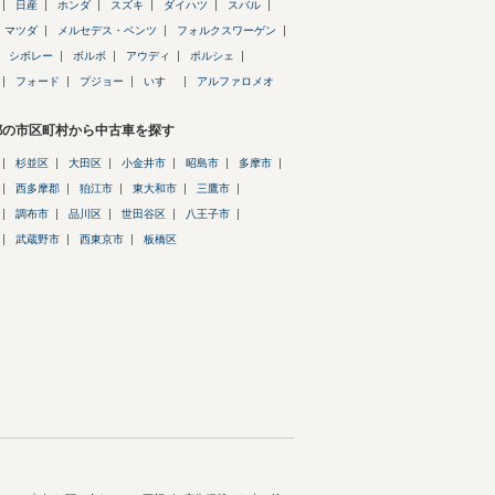
日産
ホンダ
スズキ
ダイハツ
スバル
マツダ
メルセデス・ベンツ
フォルクスワーゲン
シボレー
ボルボ
アウディ
ポルシェ
フォード
プジョー
いすゞ
アルファロメオ
都の市区町村から中古車を探す
杉並区
大田区
小金井市
昭島市
多摩市
西多摩郡
狛江市
東大和市
三鷹市
調布市
品川区
世田谷区
八王子市
武蔵野市
西東京市
板橋区