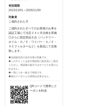
有効期限
2023/12/01～2026/11/30
対象者
ご成約された方
ご成約されたすべてのお客様のお車を
認証工場にて法定２４ヶ月点検を実施
◎さらに指定部品６点（バッテリー・
オイル・Ｏ／Ｅ・ワイパー・Ａ／Ｅ・
ＡＣフィルターなど）を新品にて交換
致します。
◆当該販売店の全中古車が対象です。
◆このチケットは必ず商談前に販売店にご提示
ください。商談後の提示ではサービスを受けら
れません。
◆一回につき一枚まで有効です。
◆他のクーポンとの併用は出来ません。
QRコードで携帯にク
ーポンを転送