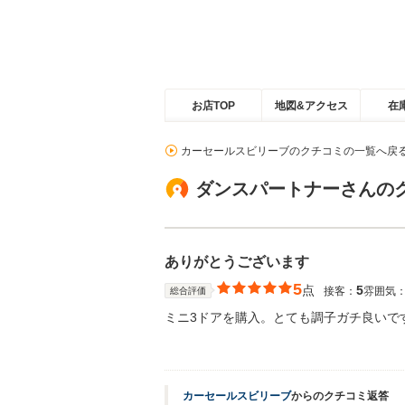
お店TOP
地図&アクセス
在
カーセールスビリーブのクチコミの一覧へ戻
ダンスパートナーさんの
ありがとうございます
5
点
5
接客：
雰囲気
総合評価
ミニ3ドアを購入。とても調子ガチ良いで
カーセールスビリーブ
からのクチコミ返答