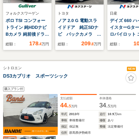
フォルクスワーゲン
トヨタ
日産
ポロ TSI コンフォー
ノア 2.0 G 電動スラ
デイズ 660 
トライン 純HDDナビ
イドドア 純正SDナ
イスターGター
Bカメラ 純前後ドラレ
ビ バックカメラ 衝
ロパイロット 
コ LKA
突被害軽減システム
ション 全周囲
178
209
1
総額：
.4
万円
総額：
.8
万円
総額：
ドラレコ スマートキ
ラ 衝突被害
ー LEDヘッド ビル
テム レーダ
トインETC クルコ
ズ 禁煙車 
シトロエン
ン 純正15インチア
コ コーナー
NEW
ルミ オートライト
ー スマー
DS3カブリオ スポーツシック
オートエアコン
LEDヘッド E
正15インチ
購入プラン付
オートライト
支払総額
本体価格
エアコン Blue
44.
34.
5
5
万円
万円
年式
2013
年
走行
10.9
万km
車検
車検整備付
修復
あり
保証
保証無
整備
法定整備付
住所
群馬県伊勢崎市