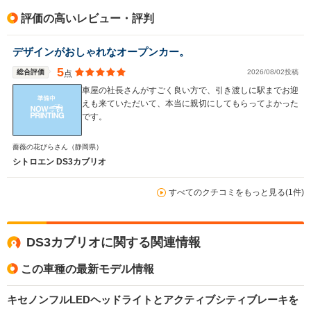
排気量
1997cc
1199～1598cc
1998cc
評価の高いレビュー・評判
駆動方式
FF
FF
FF
デザインがおしゃれなオープンカー。
5
総合評価
2026/08/02投稿
点
車屋の社長さんがすごく良い方で、引き渡しに駅までお迎
えも来ていただいて、本当に親切にしてもらってよかった
です。
薔薇の花びらさん
（静岡県）
シトロエン DS3カブリオ
すべてのクチコミをもっと見る(1件)
DS3カブリオに関する関連情報
この車種の最新モデル情報
キセノンフルLEDヘッドライトとアクティブシティブレーキを