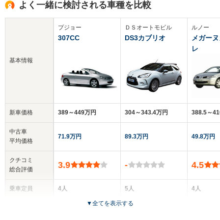
よく一緒に検討される車種を比較
プジョー
ＤＳオートモビル
ルノー
307CC
DS3カブリオ
メガーヌ
レ
基本情報
新車価格
389～449万円
304～343.4万円
388.5～4
中古車
71.9万円
89.3万円
49.8万円
平均価格
クチコミ
3.9
-
4.5
総合評価
乗車定員
4人
5人
4人
▼
全てを表示する
ドア数
2ドア
2ドア
2ドア