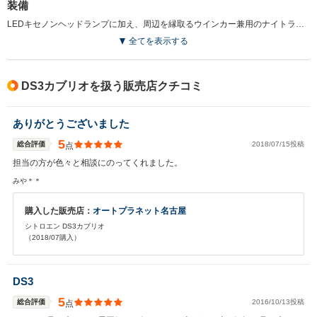
装備
LEDキセノンヘッドランプに加え、周辺を縁取るウインカー兼用のナイトライトLEDが採用され、フロントフェイスが一新されている。また、PSAグループ初となる衝突被害軽減ブレーキシステム「アクティブシティブレーキ」を搭載している（2015.2）
全てを表示する
DS3カブリオを扱う販売店クチコミ
ありがとうございました
5
総合評価
2018/07/15投稿
点
担当の方が色々と相談にのってくれました。
みや＊＊
購入した販売店：
オートプラネット名古屋
シトロエン DS3カブリオ
（2018/07購入）
DS3
5
総合評価
2016/10/13投稿
点