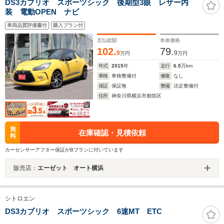
DS3カブリオ スポーツシック 後期型3眼 レザー内
装 電動OPEN ナビ
車両品質評価書付
購入プラン付
支払総額
本体価格
102.
79.
9
9
万円
万円
年式
2015
年
走行
6.5
万km
車検
車検整備付
修復
なし
保証
保証無
整備
法定整備付
住所
神奈川県横浜市都筑区
無
在庫確認・見積依頼
料
カーセンサーアフター保証がBプランに付いています
販売店：
エーゼット オート横浜
シトロエン
DS3カブリオ スポーツシック 6速MT ETC