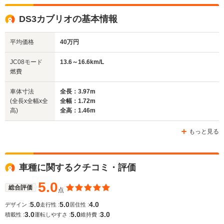
全高
全高
全
DS3カブリオの基本情報
1.44m
1.46m
1.
平均価格
40万円
全幅
全幅
全
JC08モード
13.6～16.6km/L
サイズ
1.76m
1.72m
1.
燃費
全長
全長
(全長x全幅x全高)
4.38m
3.97m
4.37m
車体寸法
全長：3.97m
(全長x全幅x全
全幅：1.72m
高)
全高：1.46m
ホイールベース
ホイールベース
ホイー
-m
-m
もっと見る
車種に関するクチコミ・評価
WLTCモード
-
-
-
燃費
5.0
総合評価
点
5.0
5.0
4.0
デザイン :
走行性 :
居住性 :
3.0
5.0
3.0
積載性 :
運転しやすさ :
維持費 :