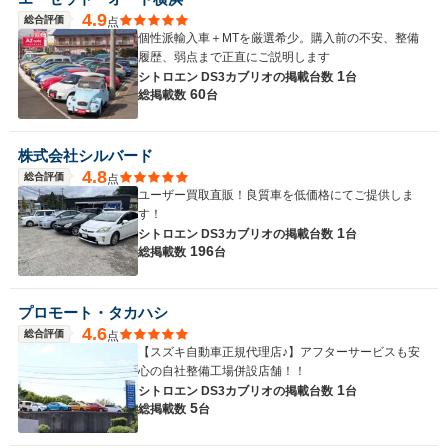
4.9
総合評価
点
個性派輸入車＋MTを厳選希少。購入前の不安、整備
履歴、弱点まで正直にご説明します
1
シトロエン DS3カブリオの
掲載台数
台
60
総掲載数
台
株式会社シルバード
4.8
総合評価
点
ユーザー買取直販！良質車を低価格にてご提供しま
す！
1
シトロエン DS3カブリオの
掲載台数
台
196
総掲載数
台
プロモート・タカハシ
4.6
総合評価
点
【スズキ自動車正規代理店♪】アフターサービスも安
心の自社整備工場併設店舗！！
1
シトロエン DS3カブリオの
掲載台数
台
5
総掲載数
台