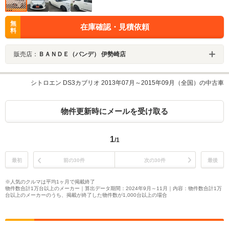
無
在庫確認・見積依頼
料
販売店：
ＢＡＮＤＥ（バンデ） 伊勢崎店
シトロエン DS3カブリオ 2013年07月～2015年09月（全国）の中古車
物件更新時にメールを受け取る
1
/1
最初
前の30件
次の30件
最後
※人気のクルマは平均1ヶ月で掲載終了
物件数合計1万台以上のメーカー｜算出データ期間：2024年9月～11月｜内容：物件数合計1万
台以上のメーカーのうち、掲載が終了した物件数が1,000台以上の場合