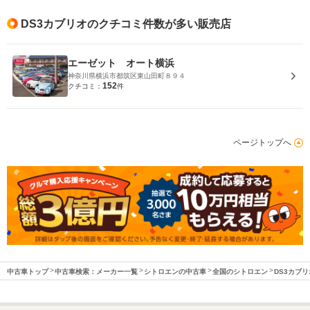
DS3カブリオのクチコミ件数が多い販売店
エーゼット オート横浜
神奈川県横浜市都筑区東山田町８９４
152
クチコミ：
件
ページトップへ
中古車トップ
中古車検索：メーカー一覧
シトロエンの中古車
全国のシトロエン
DS3カブ