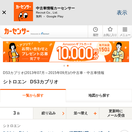
中古車情報カーセンサー
表示
Recruit Co., Ltd.
無料 － Google Play
履歴
お気に入り
メニュー
DS3カブリオ(2013年07月～2015年09月)の中古車・中古車情報
シトロエン DS3カブリオ
一覧から探す
地図から探す
更新時に
3
絞り込み
並べ替え
台
メール受信
シトロエン