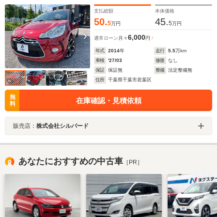
支払総額
本体価格
50.
45.
5
5
万円
万円
6,000
通常ローン
月々
円
年式
2014
年
走行
5.5
万km
車検
'27/03
修復
なし
保証
保証無
整備
法定整備無
住所
千葉県千葉市若葉区
無
在庫確認・見積依頼
料
販売店：
株式会社シルバード
あなたにおすすめの中古車
［PR］