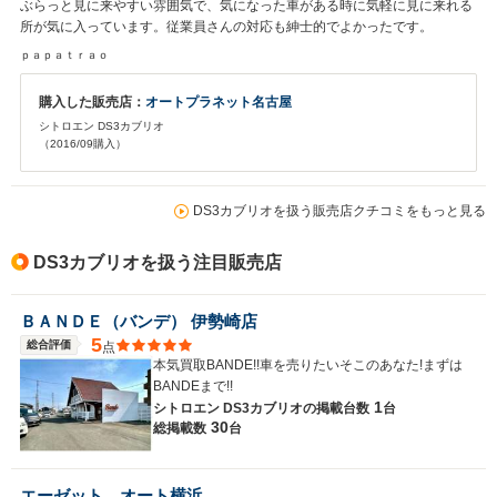
ぶらっと見に来やすい雰囲気で、気になった車がある時に気軽に見に来れる
所が気に入っています。従業員さんの対応も紳士的でよかったです。
ｐａｐａｔｒａｏ
購入した販売店：
オートプラネット名古屋
シトロエン DS3カブリオ
（2016/09購入）
DS3カブリオを扱う販売店クチコミをもっと見る
DS3カブリオを扱う注目販売店
ＢＡＮＤＥ（バンデ） 伊勢崎店
5
総合評価
点
本気買取BANDE!!車を売りたいそこのあなた!まずは
BANDEまで!!
1
シトロエン DS3カブリオの
掲載台数
台
30
総掲載数
台
エーゼット オート横浜