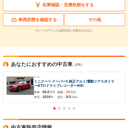
在庫確認・見積依頼をする
車両状態を確認する
その他
※メールアドレスは販売店に公開されません
入力途中の情報を保存しますか？
※次回問い合わせをする際に自動入力されます
※保存された情報は
90
日で破棄されます
あなたにおすすめの中古車
［PR］
いいえ
はい
ミニ
ミニクーペ クーパーS 純正アルミ/電動リアスポイラ
ー/ETC/ドライブレコーダー/HID
68.0
88
本体：
万円
総額：
万円
2016
9.0
年式：
年
走行：
万km
中古車販売店情報