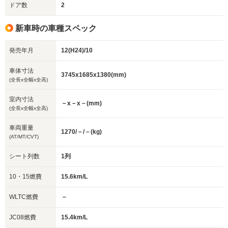
ドア数
2
新車時の車種スペック
発売年月
12(H24)/10
車体寸法
3745x1685x1380(mm)
(全長x全幅x全高)
室内寸法
－x－x－(mm)
(全長x全幅x全高)
車両重量
1270/－/－(kg)
(AT/MT/CVT)
シート列数
1列
10・15燃費
15.6km/L
WLTC燃費
－
JC08燃費
15.4km/L