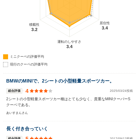
居住性
積載性
3.4
3.2
運転のしやすさ
3.4
ミニクーペの評価平均
現行のクーペの評価平均
BMWのMINIで、2シートの小型軽量スポーツカー。
4
総合評価
2025/03/24投稿
2シートの小型軽量スポーツカー種はとても少なく、貴重なMINIクーパーS
クーペである。
あいすまんさん
長く付き合っていく
5
総合評価
2017/09/12投稿