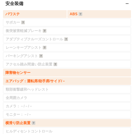
安全装備
パワステ
ABS
サポカー
衝突被害軽減ブレーキ
アダプティブクルーズコントロール
レーンキープアシスト
パーキングアシスト
アクセル踏み間違い防止装置
障害物センサー
エアバッグ：運転席/助手席/サイド/－
頸部衝撃緩和ヘッドレスト
全周囲カメラ
カメラ：－/－/－
モニター：－/－
横滑り防止装置
ヒルディセントコントロール