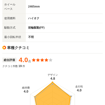
ホイール
2465mm
ベース
使用燃料
ハイオク
駆動方式
前輪駆動(FF)
最小回転半径
不明
車種クチコミ
4.0
総合評価
点
19
クチコミ件数
件
デザイン
4.8
走行性
維持費
4.0
4.0