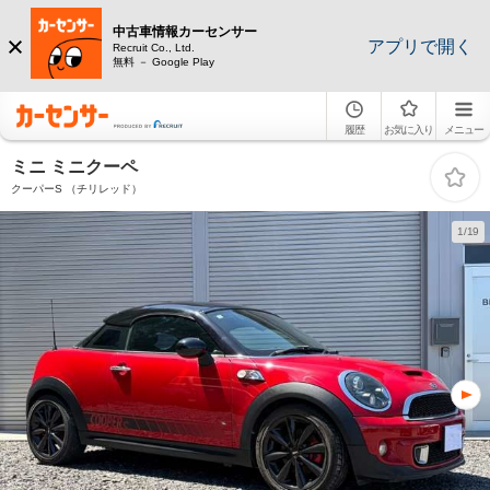
中古車情報カーセンサー
アプリで開く
Recruit Co., Ltd.
無料 － Google Play
履歴
お気に入り
メニュー
ミニ ミニクーペ
クーパーS （チリレッド）
1/19