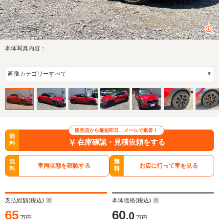
本体写真内容：
販売店から最短即日、メールで返答！
無
在庫確認・見積依頼をする
料
無
無
車両状態を確認する
お店に行って車を見る
料
料
支払総額(税込)
本体価格(税込)
65
60
.0
万円
万円