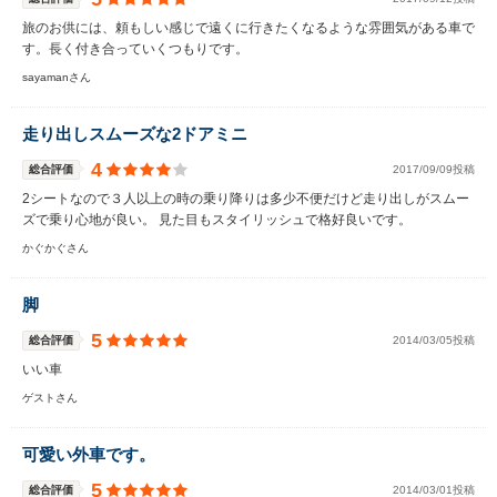
旅のお供には、頼もしい感じで遠くに行きたくなるような雰囲気がある車で
す。長く付き合っていくつもりです。
sayamanさん
走り出しスムーズな2ドアミニ
4
総合評価
2017/09/09投稿
2シートなので３人以上の時の乗り降りは多少不便だけど走り出しがスムー
ズで乗り心地が良い。 見た目もスタイリッシュで格好良いです。
かぐかぐさん
脚
5
総合評価
2014/03/05投稿
いい車
ゲストさん
可愛い外車です。
5
総合評価
2014/03/01投稿