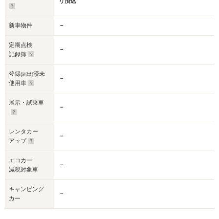
リ済込
新車物件
－
定期点検
－
記録簿
登録
済未
(届出)
－
使用車
展示・試乗車
－
レンタカー
－
アップ
エコカー
－
減税対象車
キャンピング
－
カー