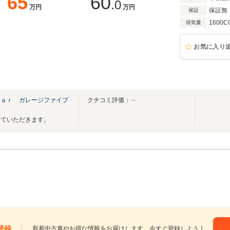
65
60
.0
万円
万円
保証無
保証
1600C
排気量
お気に入り
ｔａｒ ガレージファイブ
クチコミ評価：－
せていただきます。
登録
新着中古車やお得な情報をお届けします。今すぐ登録しよう！