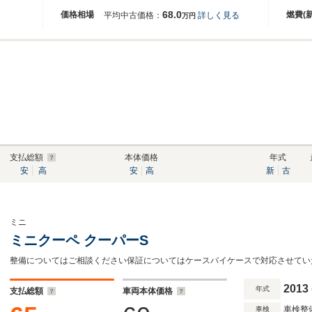
68.0
価格相場
燃費(
平均中古価格：
詳しく見る
万円
支払総額
本体価格
年式
安
高
安
高
新
古
ミニ
ミニクーペ クーパーS
整備についてはご相談ください保証についてはケースバイケースで対応させてい
2013
年式
支払総額
車両本体価格
車検整
車検