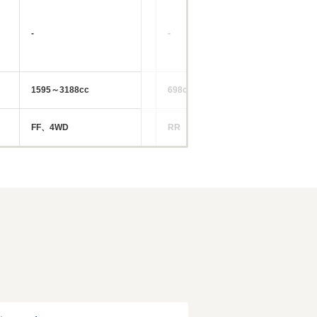
-
-
-
1595～3188cc
698cc
11
FF、4WD
RR
FF