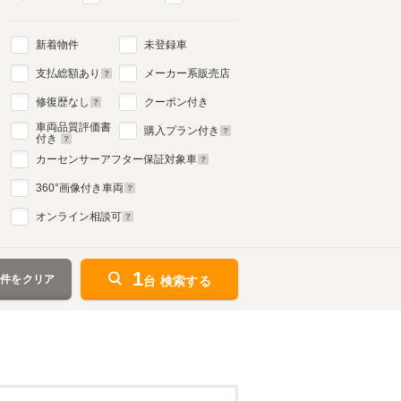
新着物件
未登録車
支払総額あり
メーカー系販売店
修復歴なし
クーポン付き
車両品質評価書
購入プラン付き
付き
カーセンサーアフター保証対象車
360
°画像付き車両
オンライン相談可
1
条件をクリア
台 検索する