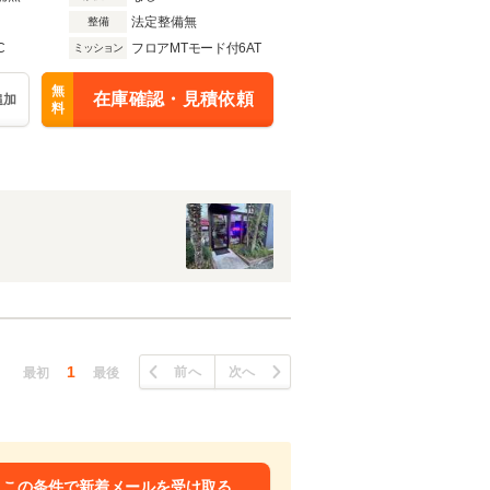
法定整備無
整備
C
フロアMTモード付6AT
ミッション
無
在庫確認・見積依頼
追加
料
1
前へ
次へ
最初
最後
この条件で新着メールを受け取る