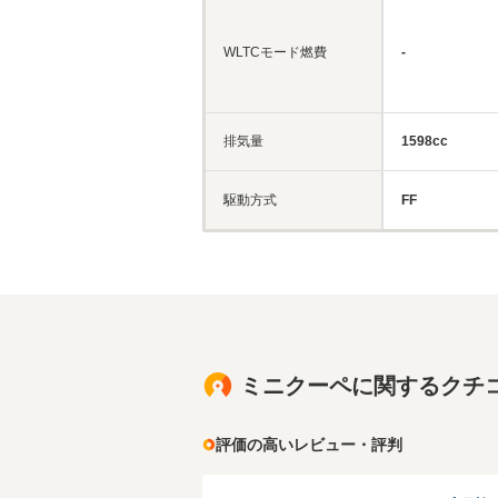
WLTCモード燃費
-
排気量
1598cc
駆動方式
FF
ミニクーペに関するクチ
評価の高いレビュー・評判