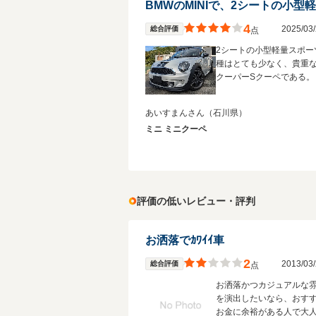
4
2025/0
総合評価
点
2シートの小型軽量スポー
種はとても少なく、貴重なM
クーパーSクーペである。
あいすまんさん
（石川県）
ミニ ミニクーペ
評価の低いレビュー・評判
お洒落でｶﾜｲｲ車
2
2013/0
総合評価
点
お洒落かつカジュアルな
を演出したいなら、おす
お金に余裕がある人で大