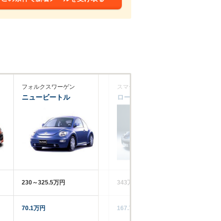
フォルクスワーゲン
スマート
シ
ニュービートル
ロードスター
DS
230～325.5万円
343万円
24
70.1万円
167.7万円
53