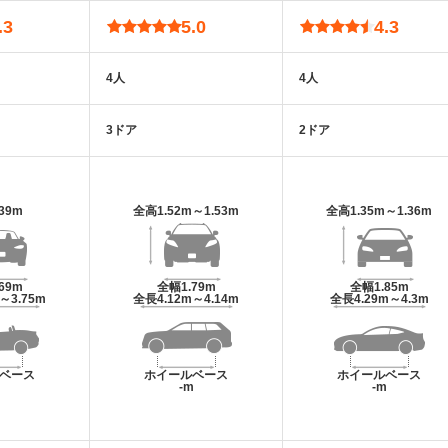
.3
5.0
4.3
4人
4人
3ドア
2ドア
.39m
全高
1.52m～1.53m
全高
1.35m～1.36m
.69m
全幅
1.79m
全幅
1.85m
m～3.75m
全長
4.12m～4.14m
全長
4.29m～4.3m
ベース
ホイールベース
ホイールベース
m
-m
-m