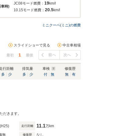
19
JC08モード燃費：
km/l
新車時)
20.5
10.15モード燃費：
km/l
ミニクーペ(ミニ)の燃費
スライドショーで見る
中古車相場
1
前へ
次へ
最初
最後
走行距離
排気量
車検
修復歴
多
少
多
少
付
無
無
有
ただきます。
11.1
(H25)
万km
走行距離
備無
なし
修復歴