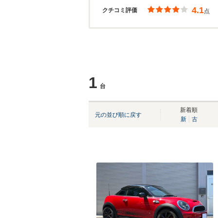
4.1
クチコミ評価
点
1
台
新着順
元の並び順に戻す
新
古