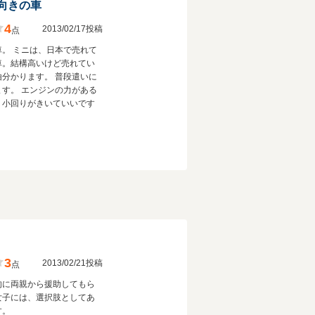
向きの車
4
2013/02/17投稿
点
車。 ミニは、日本で売れて
車。結構高いけど売れてい
由分かります。 普段遣いに
ます。 エンジンの力がある
、小回りがきいていいです
3
2013/02/21投稿
点
的に両親から援助してもら
女子には、選択肢としてあ
す。