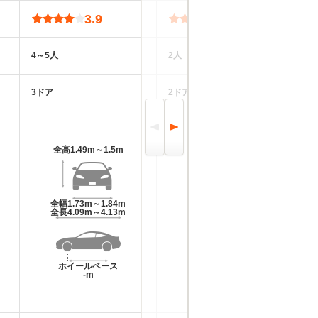
3.9
3.9
4～5人
2人
5
3ドア
2ドア
3
全高
1.49m～1.5m
全高
1.19m～1.21m
全幅
1.73m～1.84m
全幅
1.62m
全長
4.09m～4.13m
全長
3.43m～3.44m
ホイールベース
ホイールベース
-m
-m