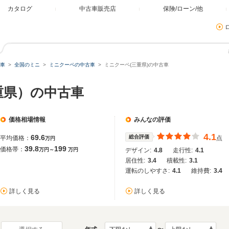
カタログ
中古車販売店
保険/ローン/他
車
全国のミニ
ミニクーペの中古車
ミニクーペ(三重県)の中古車
重県）の中古車
価格相場情報
みんなの評価
4.1
69.6
総合評価
平均価格：
点
万円
39.8
199
価格帯：
万円～
万円
デザイン:
4.8
走行性:
4.1
居住性:
3.4
積載性:
3.1
運転のしやすさ:
4.1
維持費:
3.4
詳しく見る
詳しく見る