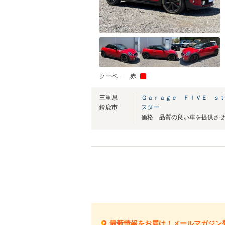
クーペ
赤
三重県
Ｇａｒａｇｅ ＦＩＶＥ ｓ
鈴鹿市
スター
価格 品質の良い車を提供さ
最新情報をお届け！メールマガジン