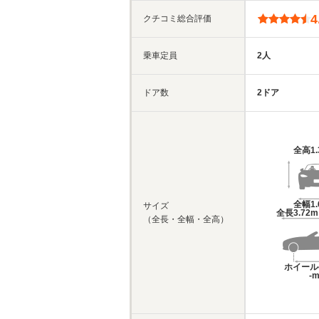
4
クチコミ総合評価
乗車定員
2人
ドア数
2ドア
全高
1
全幅
1
サイズ
全長
3.72
（全長・全幅・全高）
ホイール
-