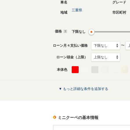
車名
グレード
三重県
地域
市区町村
価格
下限なし
〜
ローン月々支払い価格
ローン頭金（上限）
本体色
▼ もっと詳細な条件を追加する
ミニクーペ
の基本情報