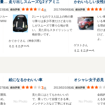
BMWのMINIで、2シートの小型軽量スポーツカー。
走り出しスムーズな2ドアミニ
かわいらしい女性
4
3/23投稿
2017/09/08投稿
総合評価
総合評価
点
ツカー
2シートなので３人以上の時の乗
いい
INI
り降りは多少不便だけど走り出
いる
しがスムーズで乗り心地が良
る理
い。 見た目もスタイリッシュで
行け
格好良いです。
けど
よ。
かぐかぐさん
（神奈川県）
ゲストさん
ミニ ミニクーペ
ミニ ミニクーペ
絵になるかわいい車
オシャレ女子必見
3
3/27投稿
2013/02/10投稿
総合評価
総合評価
点
雰囲気
見た目にはとてもかわいいの
金銭
すめ。
で、乗っていて自慢できる車。
える
人数を
メンテナンスなど丁寧にすれば
りで