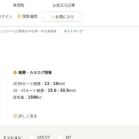
車買取
お役立ち記事
ログイン
閲覧履歴
お気に入り
ミニクーペ(三重県)の中古車・中古車情報
サイトマップ
燃費・カタログ情報
13
19
JC08モード燃費：
～
km/l
15.6
20.5
10・15モード燃費：
～
km/l
1598
排気量：
cc
詳しく見る
ミッション
AT/CVT
MT