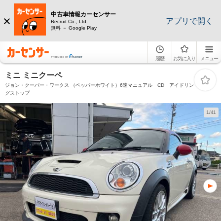
中古車情報カーセンサー
アプリで開く
Recruit Co., Ltd.
無料 － Google Play
履歴
お気に入り
メニュー
ミニ ミニクーペ
ジョン・クーパー・ワークス （ペッパーホワイト）6速マニュアル CD アイドリン
グストップ
1/41