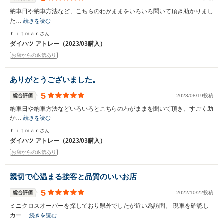
納車日や納車方法など、こちらのわがままをいろいろ聞いて頂き助かりまし
た…
続きを読む
ｈｉｔｍａｎさん
ダイハツ アトレー（2023/03購入）
お店からの返信あり
ありがとうございました。
5
総合評価
2023/08/19投稿
納車日や納車方法などいろいろとこちらのわがままを聞いて頂き、すごく助
か…
続きを読む
ｈｉｔｍａｎさん
ダイハツ アトレー（2023/03購入）
お店からの返信あり
親切で心温まる接客と品質のいいお店
5
総合評価
2022/10/22投稿
ミニクロスオーバーを探しており県外でしたが近い為訪問。 現車を確認し
カー…
続きを読む