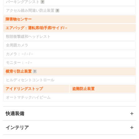
パーキングアシスト
アクセル踏み間違い防止装置
障害物センサー
エアバッグ：運転席/助手席/サイド/－
頸部衝撃緩和ヘッドレスト
全周囲カメラ
カメラ：－/－/－
モニター：－/－
横滑り防止装置
ヒルディセントコントロール
アイドリングストップ
盗難防止装置
オートマチックハイビーム
快適装備
インテリア