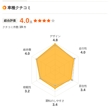
車種クチコミ
4.0
総合評価
点
19
クチコミ件数
件
デザイン
4.8
走行性
維持費
4.0
4.0
居住性
積載性
3.4
3.2
運転のしやすさ
3.4