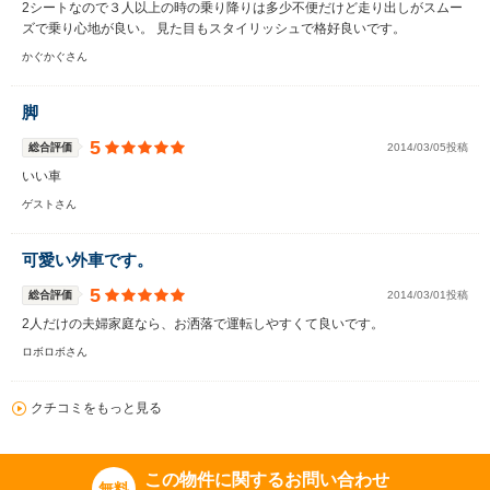
2シートなので３人以上の時の乗り降りは多少不便だけど走り出しがスムー
ズで乗り心地が良い。 見た目もスタイリッシュで格好良いです。
かぐかぐさん
脚
5
総合評価
2014/03/05投稿
いい車
ゲストさん
可愛い外車です。
5
総合評価
2014/03/01投稿
2人だけの夫婦家庭なら、お洒落で運転しやすくて良いです。
ロボロボさん
クチコミをもっと見る
この物件に関するお問い合わせ
無料