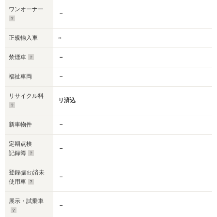
ワンオーナー
－
正規輸入車
○
禁煙車
－
福祉車両
－
リサイクル料
リ済込
新車物件
－
定期点検
－
記録簿
登録
済未
(届出)
－
使用車
展示・試乗車
－