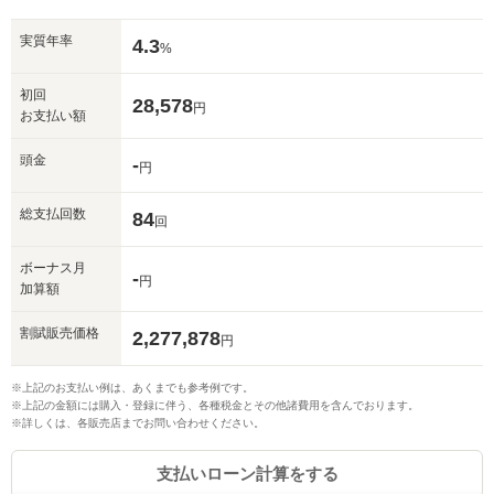
実質年率
4.3
%
初回
28,578
円
お支払い額
頭金
-
円
総支払回数
84
回
ボーナス月
-
円
加算額
割賦販売価格
2,277,878
円
※上記のお支払い例は、あくまでも参考例です。
※上記の金額には購入・登録に伴う、各種税金とその他諸費用を含んでおります。
※詳しくは、各販売店までお問い合わせください。
支払いローン計算をする