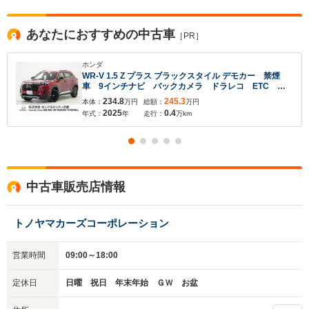
あなたにおすすめの中古車
［PR］
ホンダ
WR-V 1.5 Z プラス ブラックスタイル デモカー 禁煙
車 9インチナビ バックカメラ ドラレコ ETC ア
ダプティブクルーズコントロール Bluetooth USB入
234.8
245.3
本体：
万円
総額：
万円
力端子 LEDヘッドライト 衝突被害軽減ブレーキ 純
2025
0.4
年式：
年
走行：
万km
正アルミホイール
中古車販売店情報
入力途中の情報を保存しますか？
※次回問い合わせをする際に自動入力されます
トノヤマカーズコーポレーション
※保存された情報は
90
日で破棄されます
営業時間
09:00～18:00
いいえ
はい
定休日
日曜 祝日 年末年始 ＧＷ お盆