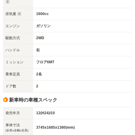
排気量
1600cc
エンジン
ガソリン
駆動方式
2WD
ハンドル
右
ミッション
フロア6MT
乗車定員
2名
ドア数
2
新車時の車種スペック
発売年月
12(H24)/10
車体寸法
3745x1685x1380(mm)
(全長x全幅x全高)