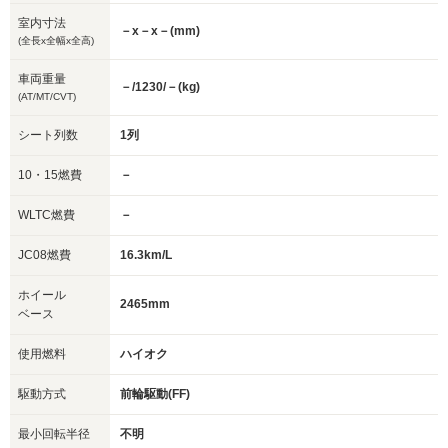
室内寸法
－x－x－(mm)
(全長x全幅x全高)
車両重量
－/1230/－(kg)
(AT/MT/CVT)
シート列数
1列
10・15燃費
－
WLTC燃費
－
JC08燃費
16.3km/L
ホイール
2465mm
ベース
使用燃料
ハイオク
駆動方式
前輪駆動(FF)
最小回転半径
不明