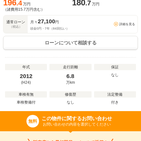
196
180
.4
.7
万円
万円
（諸費用
15.7
万円含む）
27,100
通常ローン
月々
円
詳細を見る
（税込）
頭金
0
円・
7
年（
84
回払い）
ローンについて相談する
年式
走行距離
保証
なし
2012
6.8
(H24)
万
km
車検有無
修復歴
法定整備
車検整備付
なし
付き
この物件に関するお問い合わせ
無料
お問い合わせの内容を選択してください