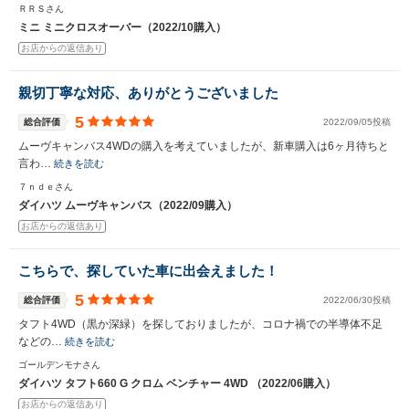
ＲＲＳさん
ミニ ミニクロスオーバー（2022/10購入）
お店からの返信あり
親切丁寧な対応、ありがとうございました
5
総合評価
2022/09/05投稿
ムーヴキャンバス4WDの購入を考えていましたが、新車購入は6ヶ月待ちと
言わ…
続きを読む
７ｎｄｅさん
ダイハツ ムーヴキャンバス（2022/09購入）
お店からの返信あり
こちらで、探していた車に出会えました！
5
総合評価
2022/06/30投稿
タフト4WD（黒か深緑）を探しておりましたが、コロナ禍での半導体不足
などの…
続きを読む
ゴールデンモナさん
ダイハツ タフト660 G クロム ベンチャー 4WD （2022/06購入）
お店からの返信あり