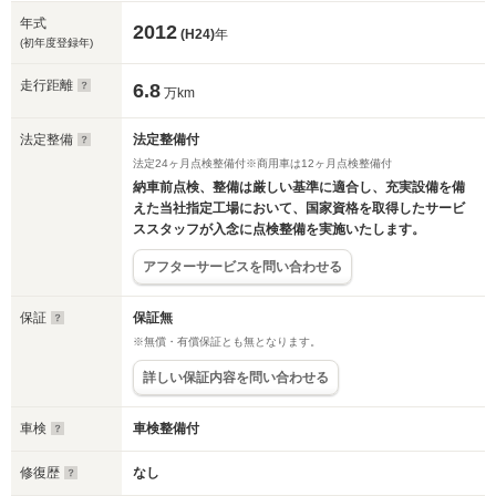
年式
2012
(H24)
年
(初年度登録年)
走行距離
6.8
万km
法定整備
法定整備付
法定24ヶ月点検整備付※商用車は12ヶ月点検整備付
納車前点検、整備は厳しい基準に適合し、充実設備を備
えた当社指定工場において、国家資格を取得したサービ
ススタッフが入念に点検整備を実施いたします。
アフターサービスを問い合わせる
保証
保証無
※無償・有償保証とも無となります。
詳しい保証内容を問い合わせる
車検
車検整備付
修復歴
なし