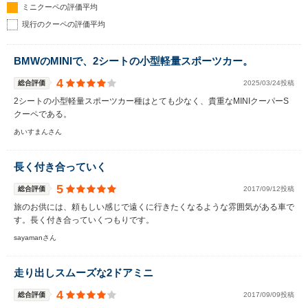
ミニクーペの評価平均
現行のクーペの評価平均
BMWのMINIで、2シートの小型軽量スポーツカー。
4
総合評価
2025/03/24投稿
2シートの小型軽量スポーツカー種はとても少なく、貴重なMINIクーパーS
クーペである。
あいすまんさん
長く付き合っていく
5
総合評価
2017/09/12投稿
旅のお供には、頼もしい感じで遠くに行きたくなるような雰囲気がある車で
す。長く付き合っていくつもりです。
sayamanさん
走り出しスムーズな2ドアミニ
4
総合評価
2017/09/09投稿