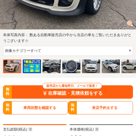
本体写真内容：
数ある自動車販売店の中から当店の車をご覧いただきありがと
うございます☆
販売店から最短即日、メールで返答！
無
在庫確認・見積依頼をする
料
無
無
車両状態を確認する
来店予約をする
料
料
支払総額(税込)
本体価格(税込)