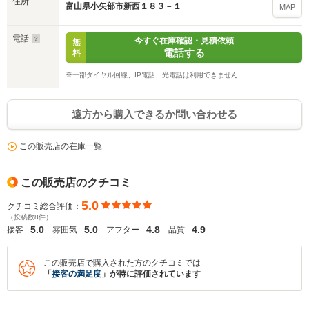
住所
富山県小矢部市新西１８３－１
MAP
電話
今すぐ在庫確認・見積依頼
無
電話する
料
※一部ダイヤル回線、IP電話、光電話は利用できません
遠方から購入できるか問い合わせる
この販売店の在庫一覧
この販売店のクチコミ
5.0
クチコミ総合評価：
（投稿数8件）
5.0
5.0
4.8
4.9
接客 :
雰囲気 :
アフター :
品質 :
この販売店で購入された方のクチコミでは
「
接客の満足度
」が特に評価されています