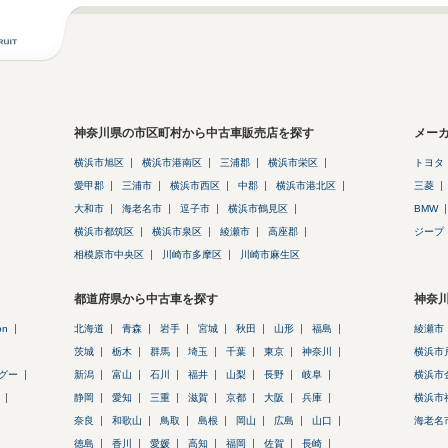
神奈川県の市区町村から中古車販売店を探す
メー
横浜市旭区
横浜市港南区
三浦郡
横浜市栄区
トヨタ
愛甲郡
三浦市
横浜市西区
中郡
横浜市港北区
三菱
大和市
海老名市
逗子市
横浜市鶴見区
BMW
横浜市都筑区
横浜市泉区
綾瀬市
高座郡
ジープ
相模原市中央区
川崎市多摩区
川崎市麻生区
都道府県から中古車を探す
神奈
on
北海道
青森
岩手
宮城
秋田
山形
福島
綾瀬市
茨城
栃木
群馬
埼玉
千葉
東京
神奈川
横浜市
グー
新潟
富山
石川
福井
山梨
長野
岐阜
横浜市
静岡
愛知
三重
滋賀
京都
大阪
兵庫
横浜市
奈良
和歌山
鳥取
島根
岡山
広島
山口
海老名
徳島
香川
愛媛
高知
福岡
佐賀
長崎