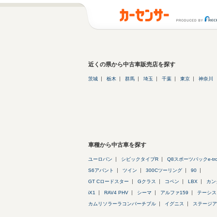
近くの県から中古車販売店を探す
茨城
栃木
群馬
埼玉
千葉
東京
神奈川
車種から中古車を探す
ユーロバン
シビックタイプR
Q8スポーツバックe-tr
S6アバント
ツイン
300Cツーリング
90
GT Cロードスター
Gクラス
コペン
LBX
カン
iX1
RAV4 PHV
シーマ
アルファ159
テーシス
カムリソラーラコンバーチブル
イグニス
ステージア