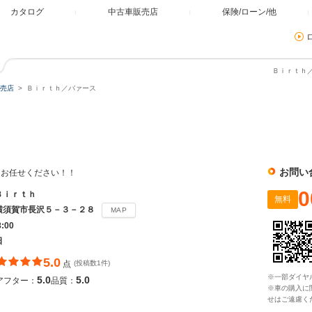
カタログ
中古車販売店
保険/ローン/他
Ｂｉｒｔｈ／
売店
Ｂｉｒｔｈ／バァース
ス
お問い
、お任せください！！
0
Ｂｉｒｔｈ
無料
横須賀市長沢５－３－２８
MAP
8:00
日
5.0
点
(投稿数1件)
※一部ダイヤ
5.0
5.0
アフター：
品質：
※車の購入に
せはご遠慮く