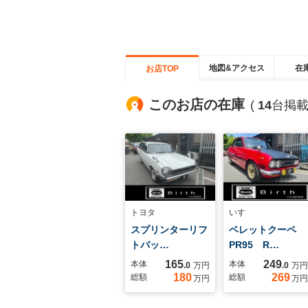
地図&アクセス
在
お店TOP
このお店の在庫
(
14
台掲載
トヨタ
いすゞ
スプリンターリフ
ベレットクーペ
トバッ…
PR95 R…
165
249
本体
本体
.0
万円
.0
万円
180
269
総額
総額
万円
万円