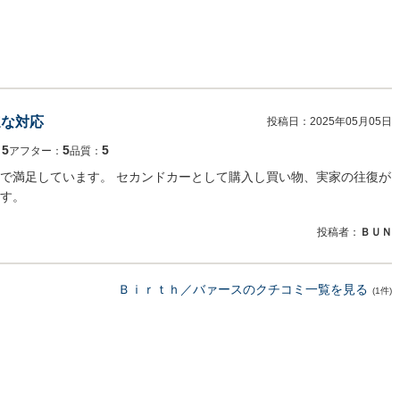
速な対応
投稿日：
2025年05月05日
5
5
5
：
アフター：
品質：
で満足しています。 セカンドカーとして購入し買い物、実家の往復が
す。
投稿者：
ＢＵＮ
Ｂｉｒｔｈ／バァースのクチコミ一覧を見る
(1件)