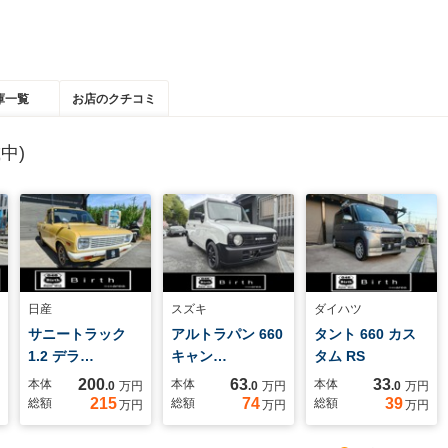
庫一覧
お店のクチコミ
中)
日産
スズキ
ダイハツ
サニートラック
アルトラパン 660
タント 660 カス
1.2 デラ…
キャン…
タム RS
200
63
33
本体
本体
本体
.0
万円
.0
万円
.0
万円
215
74
39
総額
総額
総額
万円
万円
万円