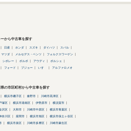
カーから中古車を探す
日産
ホンダ
スズキ
ダイハツ
スバル
マツダ
メルセデス・ベンツ
フォルクスワーゲン
シボレー
ボルボ
アウディ
ポルシェ
フォード
プジョー
いすゞ
アルファロメオ
川県の市区町村から中古車を探す
横浜市磯子区
秦野市
川崎市高津区
戸塚区
横浜市港南区
伊勢原市
横須賀市
金沢区
大和市
川崎市中原区
横浜市青葉区
神奈川区
座間市
横浜市旭区
横浜市保土ヶ谷区
市
横浜市泉区
川崎市多摩区
川崎市麻生区