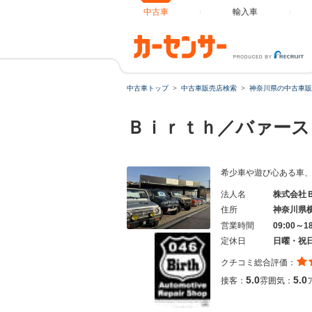
中古車
輸入車
中古車トップ
中古車販売店検索
神奈川県の中古車販
Ｂｉｒｔｈ／バァー
希少車や遊び心ある車
法人名
株式会社
住所
神奈川県
営業時間
09:00～1
定休日
日曜・祝
クチコミ総合評価：
5.0
5.0
接客：
雰囲気：