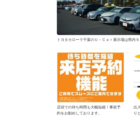
トヨタカローラ千葉のＵ－Ｃａｒ展示場は県内９
店頭での待ち時間も大幅短縮！事前予
出
約をお勧めしております。
り