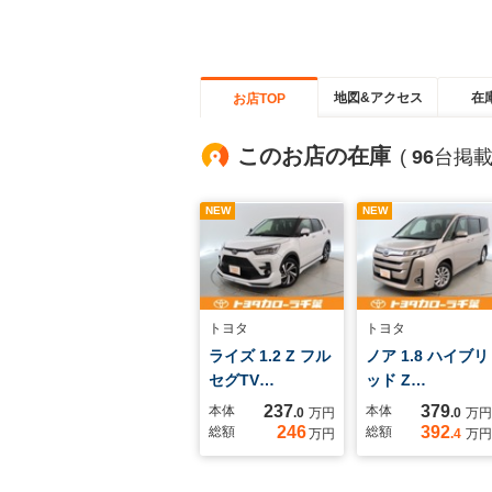
地図&アクセス
在
お店TOP
このお店の在庫
(
96
台掲載
NEW
NEW
トヨタ
トヨタ
ライズ 1.2 Z フル
ノア 1.8 ハイブリ
セグTV…
ッド Z…
237
379
本体
本体
.0
万円
.0
万円
246
392
総額
総額
万円
.4
万円