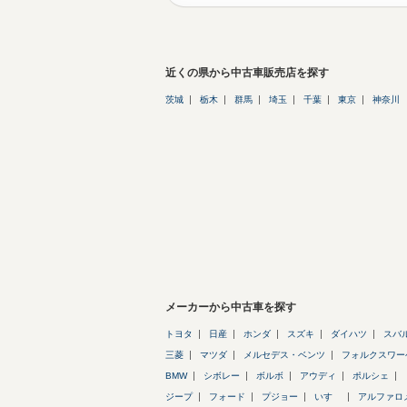
近くの県から中古車販売店を探す
茨城
栃木
群馬
埼玉
千葉
東京
神奈川
メーカーから中古車を探す
トヨタ
日産
ホンダ
スズキ
ダイハツ
スバ
三菱
マツダ
メルセデス・ベンツ
フォルクスワー
BMW
シボレー
ボルボ
アウディ
ポルシェ
ジープ
フォード
プジョー
いすゞ
アルファロ