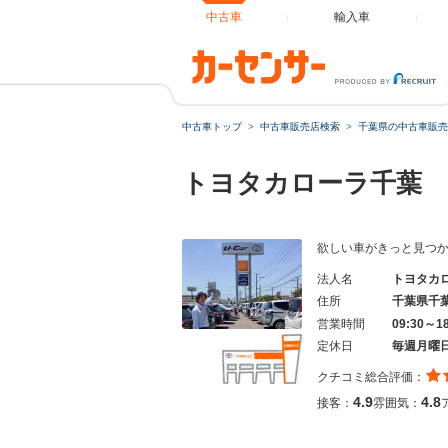
中古車
輸入車
中古車トップ
中古車販売店検索
千葉県の中古車販売
トヨタカローラ千葉 
欲しい車がきっと見つ
法人名
トヨタカ
住所
千葉県千
営業時間
09:30～1
定休日
毎週月曜
クチコミ総合評価：
4.9
4.8
接客：
雰囲気：