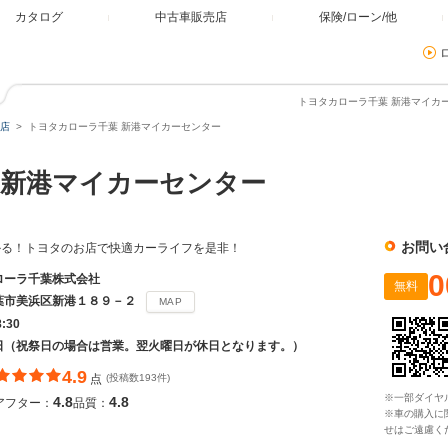
カタログ
中古車販売店
保険/ローン/他
トヨタカローラ千葉 新港マイカー
店
トヨタカローラ千葉 新港マイカーセンター
新港マイカーセンター
お問い
かる！トヨタのお店で快適カーライフを是非！
0
ローラ千葉株式会社
無料
葉市美浜区新港１８９－２
MAP
8:30
日（祝祭日の場合は営業。翌火曜日が休日となります。）
4.9
点
(投稿数193件)
※一部ダイヤ
4.8
4.8
アフター：
品質：
※車の購入に
せはご遠慮く