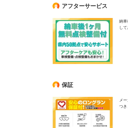
アフターサービス
納車
して
保証
メー
つき