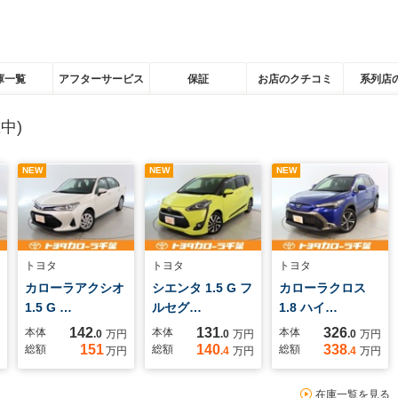
庫一覧
アフターサービス
保証
お店のクチコミ
系列店
中)
NEW
NEW
NEW
トヨタ
トヨタ
トヨタ
カローラアクシオ
シエンタ 1.5 G フ
カローラクロス
1.5 G …
ルセグ…
1.8 ハイ…
142
131
326
本体
本体
本体
.0
万円
.0
万円
.0
万円
151
140
338
総額
総額
総額
万円
.4
万円
.4
万円
在庫一覧を見る