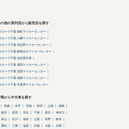
県の他の系列店から販売店を探す
カローラ千葉 都町マイカーセンター
カローラ千葉 八幡マイカーセンター
カローラ千葉 習志野マイカーセンター
カローラ千葉 船橋北口マイカーセンター
カローラ千葉 塩浜展示場
カローラ千葉 成田マイカーセンター
カローラ千葉 茂原マイカーセンター
カローラ千葉 成東マイカーセンター
カローラ千葉 木更津マイカーセンター
府県から中古車を探す
青森
岩手
宮城
秋田
山形
福島
栃木
群馬
埼玉
千葉
東京
神奈川
富山
石川
福井
山梨
長野
岐阜
愛知
三重
滋賀
京都
大阪
兵庫