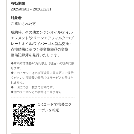
有効期限
2025/03/01～2026/12/31
対象者
ご成約された方
成約時、その他エンジンオイル/オイル
エレメント/クリーンエアフィルター/ブ
レーキオイル/ワイパーゴム新品交換・
点検結果に基づく要交換部品の交換・
整備記録簿を発行いたします。
◆車両本体価格20万円以上（税込）の物件に限
ります。
◆このチケットは必ず商談前に販売店にご提示
ください。商談後の提示ではサービスを受けら
れません。
◆一回につき一枚まで有効です。
◆他のクーポンとの併用は出来ません。
QRコードで携帯にク
ーポンを転送