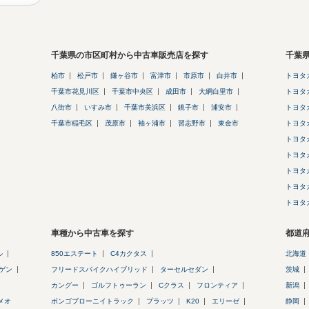
千葉県の市区町村から中古車販売店を探す
千葉
柏市
松戸市
鎌ヶ谷市
富津市
市原市
白井市
トヨタ
千葉市花見川区
千葉市中央区
成田市
大網白里市
トヨタ
八街市
いすみ市
千葉市美浜区
銚子市
浦安市
トヨタ
千葉市稲毛区
茂原市
袖ヶ浦市
習志野市
東金市
トヨタ
トヨタ
トヨタ
トヨタ
トヨタ
トヨタ
車種から中古車を探す
都道
ル
850エステート
C4カクタス
北海道
ゲン
フリードスパイクハイブリッド
ターセルセダン
茨城
カングー
ゴルフトゥーラン
Cクラス
フロンティア
新潟
メオ
ボンゴブローニイトラック
プラッツ
K20
エリーゼ
静岡