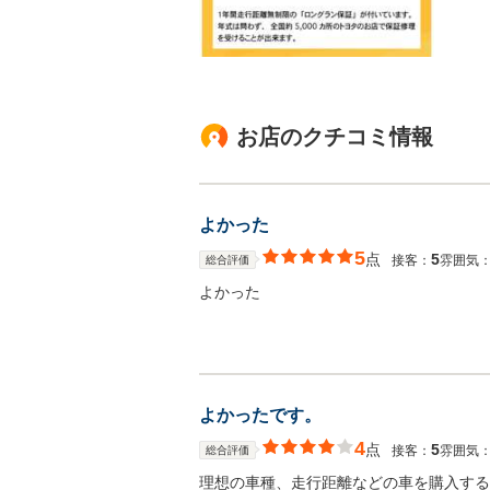
お店のクチコミ情報
よかった
5
点
5
接客：
雰囲気
総合評価
よかった
よかったです。
4
点
5
接客：
雰囲気
総合評価
理想の車種、走行距離などの車を購入する