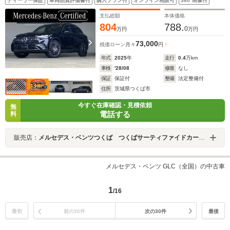
ディーラー保証
車両品質評価書付
購入プラン付
オンライン相談可
360°画像付
ビ/指紋認証機能/ARTICOダッシュボード
支払総額
本体価格
804
788.
0
万円
万円
73,000
残価ローン
月々
円
年式
2025
年
走行
0.4
万km
車検
'28/08
修復
なし
保証
保証付
整備
法定整備付
住所
茨城県つくば市
今すぐ在庫確認・見積依頼
無
電話する
料
販売店：
メルセデス・ベンツつくば つくばサーティファイドカーセンター
メルセデス・ベンツ GLC（全国）の中古車
1
/16
最初
前の30件
次の30件
最後