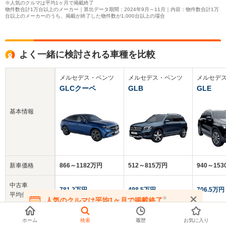
※人気のクルマは平均1ヶ月で掲載終了
物件数合計1万台以上のメーカー｜算出データ期間：2024年9月～11月｜内容：物件数合計1万
台以上のメーカーのうち、掲載が終了した物件数が1,000台以上の場合
よく一緒に検討される車種を比較
メルセデス・ベンツ
メルセデス・ベンツ
メルセデ
GLCクーペ
GLB
GLE
基本情報
新車価格
866～1182万円
512～815万円
940～15
中古車
781.2万円
498.5万円
706.5万円
平均価格
※
人気のクルマは平均1ヶ月で掲載終了
在庫が無くなる前にお問い合わせください
クチコミ
-
5.0
-
ホーム
検索
履歴
お気に入り
総合評価