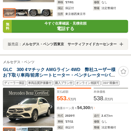
車検
'27/01
修復
なし
保証
保証付
整備
法定整備付
住所
東京都西東京市
今すぐ在庫確認・見積依頼
無
電話する
料
販売店：
メルセデス・ベンツ西東京 サーティファイドカーセンター
メルセデス・ベンツ
GLC 300 4マチック AMGライン 4WD 弊社ユーザー様
お下取り車両/前席シートヒーター・ベンチレーター/パノ
ラミックスライディングルーフ/レザーエクスクルーシブ
ディーラー保証
車両品質評価書付
購入プラン付
オンライン相談可
360°画像付
パッケージ/AMGライン/純正ドライブレコーダー/360度カ
メラシステム/電動リアゲート
支払総額
本体価格
553.
538.
5
0
万円
万円
54,300
残価ローン
月々
円
年式
2020
年
走行
2.4
万km
車検
'27/11
修復
なし
保証
保証付
整備
法定整備付