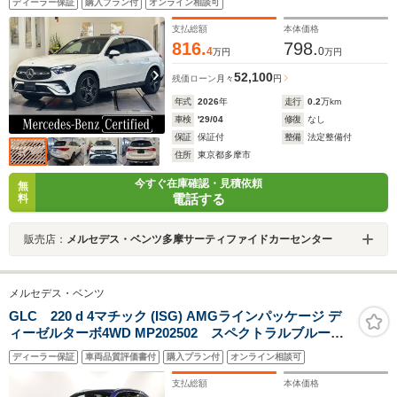
ディーラー保証
購入プラン付
オンライン相談可
スペンション/メモリー付きパワーシート/アンビエントラ
イトプレミアム/シートヒーター/360度カメラ/禁煙車両
支払総額
本体価格
816.
798.
4
0
万円
万円
52,100
残価ローン
月々
円
年式
2026
年
走行
0.2
万km
車検
'29/04
修復
なし
保証
保証付
整備
法定整備付
住所
東京都多摩市
今すぐ在庫確認・見積依頼
無
電話する
料
販売店：
メルセデス・ベンツ多摩サーティファイドカーセンター
メルセデス・ベンツ
GLC 220 d 4マチック (ISG) AMGラインパッケージ デ
ィーゼルターボ4WD MP202502 スペクトラルブルード
ライバーズPKGレザーエクスクルーシブPKGリアアクス
ディーラー保証
車両品質評価書付
購入プラン付
オンライン相談可
ルステアリングシートヒーターベンチレーター360カメラ
レザーブラックMBUX
支払総額
本体価格