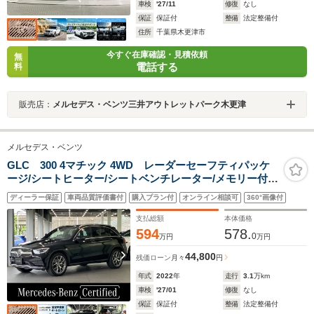
車検
'27/11
修復
なし
保証
保証付
整備
法定整備付
住所
千葉県木更津市
今すぐ在庫確認・見積依頼
無
電話する
料
販売店：
メルセデス・ベンツ三井アウトレットパーク木更津
メルセデス・ベンツ
GLC 300 4マチック 4WD レーダーセーフティパッケ
ージ/シートヒーター/シートベンチレーター/メモリー付き
パワーシート/パフュームアトマイザー/パノラミックスラ
ディーラー保証
車両品質評価書付
購入プラン付
オンライン相談可
360°画像付
イディングルーフ
支払総額
本体価格
594
578.
0
万円
万円
44,800
残価ローン
月々
円
年式
2022
年
走行
3.1
万km
車検
'27/01
修復
なし
保証
保証付
整備
法定整備付