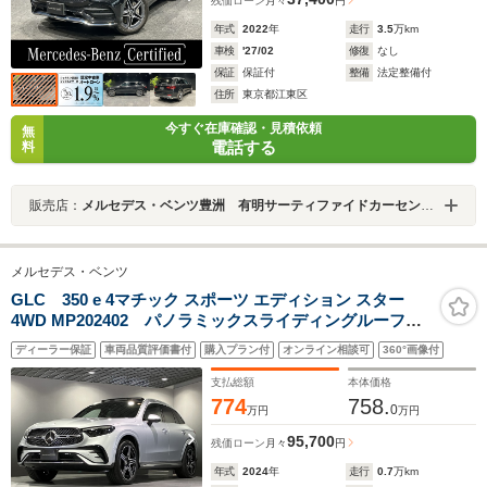
残価ローン
月々
円
年式
2022
年
走行
3.5
万km
車検
'27/02
修復
なし
保証
保証付
整備
法定整備付
住所
東京都江東区
今すぐ在庫確認・見積依頼
無
電話する
料
販売店：
メルセデス・ベンツ豊洲 有明サーティファイドカーセンター
メルセデス・ベンツ
GLC 350 e 4マチック スポーツ エディション スター
4WD MP202402 パノラミックスライディングルーフ
リア・アクスルステアリング 20インチAMGアルミホイ
ディーラー保証
車両品質評価書付
購入プラン付
オンライン相談可
360°画像付
ール MBUX ARナビゲーション
支払総額
本体価格
774
758.
0
万円
万円
95,700
残価ローン
月々
円
年式
2024
年
走行
0.7
万km