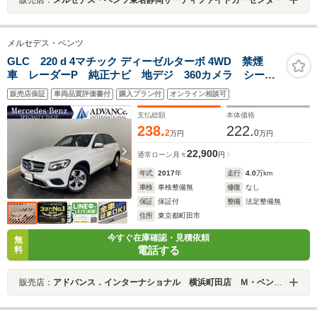
メルセデス・ベンツ
GLC 220 d 4マチック ディーゼルターボ 4WD 禁煙
車 レーダーP 純正ナビ 地デジ 360カメラ シート
ヒーター パワーシート パドルシフト LED DSRC
販売店保証
車両品質評価書付
購入プラン付
オンライン相談可
Bluetooth ドラレコ PTS 電動リアゲート キーレス
GO 18AW
支払総額
本体価格
238.
222.
2
0
万円
万円
22,900
通常ローン
月々
円
年式
2017
年
走行
4.0
万km
車検
車検整備無
修復
なし
保証
保証付
整備
法定整備無
住所
東京都町田市
今すぐ在庫確認・見積依頼
無
電話する
料
販売店：
アドバンス．インターナショナル 横浜町田店 Ｍ・ベンツ専門店