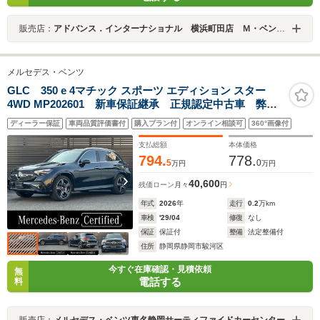
販売店：
アドバンス．インターナショナル 横浜町田店 Ｍ・ベンツ専門店
メルセデス・ベンツ
GLC 350 e 4マチック スポーツ エディション スター
4WD MP202601 新車保証継承 正規認定中古車 弊社
デモカー パノラミックスライディングルーフ メモリ
ディーラー保証
車両品質評価書付
購入プラン付
オンライン相談可
360°画像付
付きパワーシート アップルカープレイ シートヒータ
ー機能 電動テールゲート フットトランクオープナ
支払総額
本体価格
ー 360度カメラ
794.
778.
5
0
万円
万円
40,600
残価ローン
月々
円
年式
2026
年
走行
0.2
万km
車検
'29/04
修復
なし
保証
保証付
整備
法定整備付
住所
静岡県静岡市駿河区
今すぐ在庫確認・見積依頼
無
電話する
料
販売店：
メルセデス・ベンツ東名静岡サーティファイドカーセンター