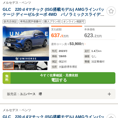
メルセデス・ベンツ
GLC 220 d 4マチック (ISG搭載モデル) AMGラインパッ
ケージ ディーゼルターボ 4WD パノラミックスライディ
ングルーフ レザーエクスクルーシブパッケージ レー
販売店保証
車両品質評価書付
購入プラン付
オンライン相談可
ダーセーフティパッケージ アダプティブハイビームア
シストプラス 前席パワーシート 全席シートヒータ
支払総額
本体価格
ー 全方位カメラ
637.
623.
5
2
万円
万円
53,900
通常ローン
月々
円
年式
2023
年
走行
1.4
万km
車検
'28/05
修復
なし
保証
保証付
整備
法定整備付
住所
大阪府堺市堺区
今すぐ在庫確認・見積依頼
無
電話する
料
販売店：
ユニバース 堺
メルセデス・ベンツ
GLC 220 d 4マチック (ISG搭載モデル) AMGラインパッ