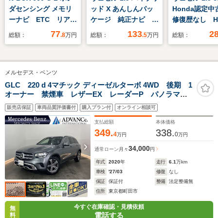
ダセンシング メモリ
ッド X あんしんパッ
Honda認定
ーナビ ETC リアカ
ケージ 純正ナビ
修復歴なし Ho
メラ 片側電動スライ
ETC
販売店全国保
77
133
2
総額：
.8
万円
総額：
.5
万円
総額：
ド
ワンオーナー
車 9インチナ
周囲カメラ
メルセデス・ベンツ
ETC2.0 ア
ブクルーズコ
GLC 220 d 4マチック ディーゼルターボ 4WD 後期 1
オーナー 禁煙車 レザーEX レーダーP パノラマル
ル シートヒ
ーフ 純正ナビ 地デジ 360カメラ シートH/C
衝突軽減装置
販売店保証
車両品質評価書付
購入プラン付
オンライン相談可
LED DSRC Bluetooth HUD ブルメスター ドラレ
グ
コ 電動リアゲート PTS キーレスGO 18AW
支払総額
本体価格
349.
338.
4
0
万円
万円
34,000
通常ローン
月々
円
年式
2020
年
走行
6.1
万km
車検
'27/03
修復
なし
保証
保証付
整備
法定整備無
住所
東京都町田市
今すぐ在庫確認・見積依頼
無
電話する
料