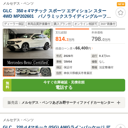
メルセデス・ベンツ
NEW
GLC 350 e 4マチック スポーツ エディション スター
4WD MP202601 パノラミックスライディングルーフ
電動リヤゲート メモリー付きパワーシート シートヒ
ディーラー保証
車両品質評価書付
購入プラン付
オンライン相談可
360°画像付
ーター 360度カメラシステム アンビエントライト レ
ーダーセーフティパッケージ
支払総額
本体価格
814.
798.
3
0
万円
万円
66,400
残価ローン
月々
円
年式
2026
年
走行
0.2
万km
車検
'29/04
修復
なし
保証
保証付
整備
法定整備付
住所
神奈川県横浜市青葉区
今すぐ在庫確認・見積依頼
無
電話する
料
販売店：
メルセデス・ベンツあざみ野サーティファイドカーセンター
メルセデス・ベンツ
GLC 220 d 4マチック (ISG) AMGラインパッケージ デ