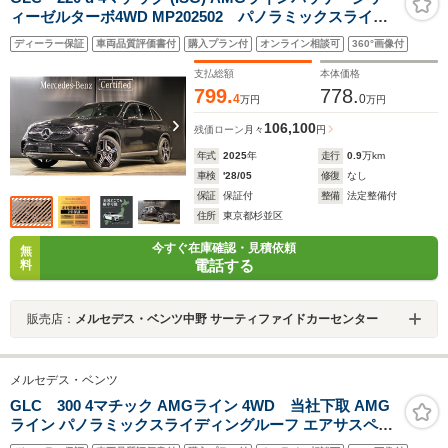
ィーゼルターボ4WD MP202502 パノラミックスライデ
ィングルーフ リア・アクスルステアリング
ディーラー保証
車両品質評価書付
購入プラン付
オンライン相談可
360°画像付
Burmesterサラウンドサウンドシステム ステアリング
ヒーター AIRMATICサスペンション ステアリングヒー
支払総額
本体価格
ター
799.
778.
4
0
万円
万円
106,100
残価ローン
月々
円
年式
2025
年
走行
0.9
万km
車検
'28/05
修復
なし
保証
保証付
整備
法定整備付
住所
東京都杉並区
今すぐ在庫確認・見積依頼
無
電話する
料
販売店：
メルセデス・ベンツ中野 サーティファイドカーセンター
メルセデス・ベンツ
GLC 300 4マチック AMGライン 4WD 当社下取 AMG
ライン パノラミックスライディングルーフ エアサスペン
ション メモリー付きパワーシート 360°カメラ フットトラ