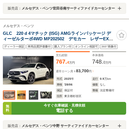
販売店：
メルセデス・ベンツ世田谷南サーティファイドカーセンター
メルセデス・ベンツ
GLC 220 d 4マチック (ISG) AMGラインパッケージ デ
ィーゼルターボ4WD MP202502 デモカー レザーEXC
PKG 禁煙 Burmester HUD シートベンチレータ
ディーラー保証
車両品質評価書付
購入プラン付
オンライン相談可
360°画像付
ー シートヒーター ステアリングヒーター MBUX
ARナビ 電動トランク フットトランクオープナー
支払総額
本体価格
360度カメラ
767.
748.
4
0
万円
万円
83,700
通常ローン
月々
円
年式
2025
年
走行
0.9
万km
車検
'28/06
修復
なし
保証
保証付
整備
法定整備付
住所
東京都杉並区
今すぐ在庫確認・見積依頼
無
電話する
料
販売店：
メルセデス・ベンツ中野 サーティファイドカーセンター