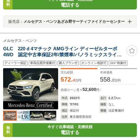
無
電話する
料
販売店：
メルセデス・ベンツあざみ野サーティファイドカーセンター
メルセデス・ベンツ
GLC 220 d 4マチック AMGライン ディーゼルターボ
4WD 認定中古車保証2年/禁煙車/パノラミックスライデ
ィングルーフ/AMGスタイリングパッケージ/レーダーセ
ディーラー保証
車両品質評価書付
購入プラン付
オンライン相談可
360°画像付
ーフティパッケージ/フットトランクオープナー/アンビエ
ントライト/メモリー付パワーシート/シートヒーター
支払総額
本体価格
572.
558.
4
0
万円
万円
52,600
残価ローン
月々
円
年式
2022
年
走行
2.2
万km
車検
'27/01
修復
なし
保証
保証付
整備
法定整備付
住所
東京都世田谷区
今すぐ在庫確認・見積依頼
無
電話する
料