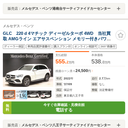
販売店：
メルセデス・ベンツ港南台サーティファイドカーセンター
メルセデス・ベンツ
GLC 220 d 4マチック ディーゼルターボ 4WD 当社買
取 AMGライン エアサスペンション メモリー付きパワー
シート 360°カメラ 64色アンビエントライト 前後席シート
ディーラー保証
車両品質評価書付
購入プラン付
オンライン相談可
360°画像付
ヒーター レーダーセーフティーパッケージ 認定中古車保
証
支払総額
本体価格
555.
538.
2
0
万円
万円
24,500
残価ローン
月々
円
年式
2022
年
走行
2.7
万km
車検
'27/09
修復
なし
保証
保証付
整備
法定整備付
住所
東京都八王子市
今すぐ在庫確認・見積依頼
無
電話する
料
販売店：
メルセデス・ベンツ八王子サーティファイドカーセンター