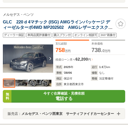
メルセデス・ベンツ
GLC 220 d 4マチック (ISG) AMGラインパッケージ デ
ィーゼルターボ4WD MP202502 AMGレザーエクスクル
ーシブパッケージ ドライバーズパッケージ リア・ア
ディーラー保証
車両品質評価書付
購入プラン付
オンライン相談可
360°画像付
クスルステアリング アンビエントライト ヘッドアッ
プディスプレイ AIRMATICサスペンション
支払総額
本体価格
Brumester3Dサラウンドサウンドシステム
758
738.
0
万円
万円
62,200
残価ローン
月々
円
年式
2025
年
走行
1.0
万km
車検
'28/06
修復
なし
保証
保証付
整備
法定整備付
住所
東京都西東京市
今すぐ在庫確認・見積依頼
無
電話する
料
販売店：
メルセデス・ベンツ西東京 サーティファイドカーセンター