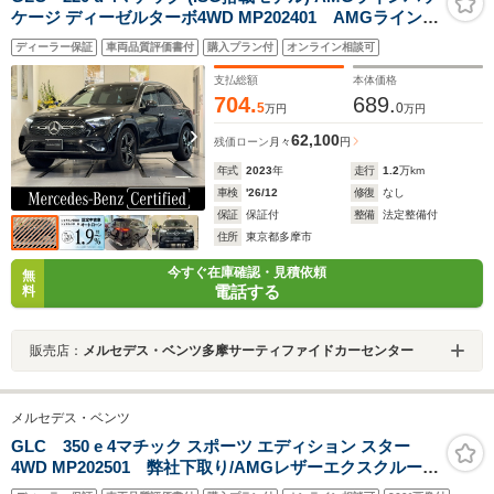
ケージ ディーゼルターボ4WD MP202401 AMGラインパ
ッケージ/AMGレザーエクスクルーシブパッケージ/ヘッ
ディーラー保証
車両品質評価書付
購入プラン付
オンライン相談可
ドアップディスプレイ/AGLITY CONTROLサスペンショ
ン/AppleCarPlay・Android Auto/360度カメラ/アンビエ
支払総額
本体価格
ントライト64色/純正ドライブレコーダー
704.
689.
5
0
万円
万円
62,100
残価ローン
月々
円
年式
2023
年
走行
1.2
万km
車検
'26/12
修復
なし
保証
保証付
整備
法定整備付
住所
東京都多摩市
今すぐ在庫確認・見積依頼
無
電話する
料
販売店：
メルセデス・ベンツ多摩サーティファイドカーセンター
メルセデス・ベンツ
GLC 350 e 4マチック スポーツ エディション スター
4WD MP202501 弊社下取り/AMGレザーエクスクルーシ
ブP/本革シート/ヘッドアップディスプレイ/ブルメスター/