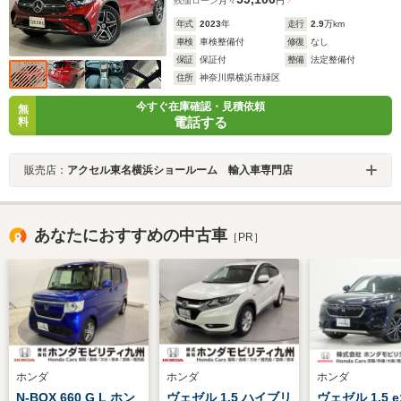
残価ローン
月々
円
年式
2023
年
走行
2.9
万km
車検
車検整備付
修復
なし
保証
保証付
整備
法定整備付
住所
神奈川県横浜市緑区
今すぐ在庫確認・見積依頼
無
電話する
料
販売店：
アクセル東名横浜ショールーム 輸入車専門店
あなたにおすすめの中古車
［PR］
ホンダ
ホンダ
ホンダ
N-BOX 660 G L ホン
ヴェゼル 1.5 ハイブリ
ヴェゼル 1.5 e