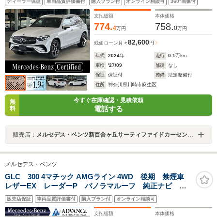
ディーラー保証
車両品質評価書付
購入プラン付
オンライン相談可
360°画像付
シートヒーター/電動シート(メモリ付)/アンビエントライ
ト(64色)/純正ドライブレコーダー(前後)/電動トランク
支払総額
本体価格
774.
758.
4
0
万円
万円
82,600
残価ローン
月々
円
年式
2024
年
走行
0.1
万km
車検
'27/09
修復
なし
保証
保証付
整備
法定整備付
住所
神奈川県川崎市麻生区
今すぐ在庫確認・見積依頼
無
電話する
料
販売店：
メルセデス・ベンツ新百合ヶ丘サーティファイドカーセンター
メルセデス・ベンツ
GLC 300 4マチック AMGライン 4WD 後期 禁煙車
レザーEX レーダーP パノラマルーフ 純正ナビ 地
デジ 360カメラ 赤黒コンビレザー シートヒーター
販売店保証
車両品質評価書付
購入プラン付
オンライン相談可
LED DSRC Bluetooth ドラレコ HUD 電動リアゲ
ート ブルメスター キーレスGO 20AW
支払総額
本体価格