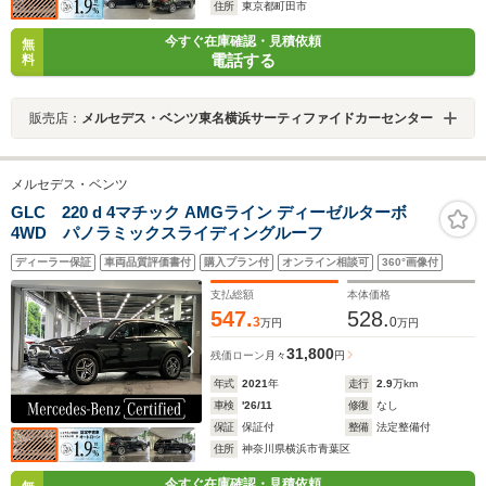
住所
東京都町田市
今すぐ在庫確認・見積依頼
無
電話する
料
販売店：
メルセデス・ベンツ東名横浜サーティファイドカーセンター
メルセデス・ベンツ
GLC 220 d 4マチック AMGライン ディーゼルターボ
4WD パノラミックスライディングルーフ
ディーラー保証
車両品質評価書付
購入プラン付
オンライン相談可
360°画像付
支払総額
本体価格
547.
528.
3
0
万円
万円
31,800
残価ローン
月々
円
年式
2021
年
走行
2.9
万km
車検
'26/11
修復
なし
保証
保証付
整備
法定整備付
住所
神奈川県横浜市青葉区
今すぐ在庫確認・見積依頼