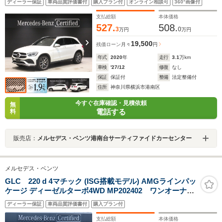
ディーラー保証
車両品質評価書付
購入プラン付
オンライン相談可
360°画像付
ンクオープナー 前後席シートヒーター 64色アンビエント
ライト 認定中古車保証
支払総額
本体価格
527.
508.
3
0
万円
万円
19,500
残価ローン
月々
円
年式
2020
年
走行
3.1
万km
車検
'27/12
修復
なし
保証
保証付
整備
法定整備付
住所
神奈川県横浜市港南区
今すぐ在庫確認・見積依頼
無
電話する
料
販売店：
メルセデス・ベンツ港南台サーティファイドカーセンター
メルセデス・ベンツ
GLC 220 d 4マチック (ISG搭載モデル) AMGラインパッ
ケージ ディーゼルターボ4WD MP202402 ワンオーナ
ー AMGライン レザーエクスクルーシブ ドライバー
ディーラー保証
車両品質評価書付
購入プラン付
ズパッケージ パノラミックスライディングルーフ 純
正ドライブレコーダー レーダーセーフティ 電動リア
支払総額
本体価格