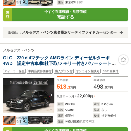
住所
東京都町田市
今すぐ在庫確認・見積依頼
無
電話する
料
販売店：
メルセデス・ベンツ東名横浜サーティファイドカーセンター
メルセデス・ベンツ
GLC 220 d 4マチック AMGライン ディーゼルターボ
4WD 認定中古車/弊社下取/メモリー付きパワーシート/
シートヒーター/360°カメラ/純正ドライブレコーダー前後/
ディーラー保証
車両品質評価書付
購入プラン付
オンライン相談可
360°画像付
マルチビームLEDヘッドライト/アンビエントライト/AIR
MATIC サスペンション/ETC/自動追従機能/認定中古車
支払総額
本体価格
513.
498.
3
0
万円
万円
22,600
残価ローン
月々
円
年式
2021
年
走行
2.2
万km
車検
'26/09
修復
なし
保証
保証付
整備
法定整備付
住所
神奈川県横浜市港南区
今すぐ在庫確認・見積依頼