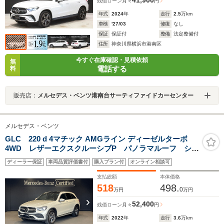
残価ローン
月々
円
年式
2024
年
走行
2.5
万km
車検
'27/03
修復
なし
保証
保証付
整備
法定整備付
住所
神奈川県横浜市港南区
今すぐ在庫確認・見積依頼
無
電話する
料
販売店：
メルセデス・ベンツ港南台サーティファイドカーセンター
メルセデス・ベンツ
GLC 220 d 4マチック AMGライン ディーゼルターボ
4WD レザーエクスクルーシブP パノラマルーフ シー
トベンチレーター アンビエントライト ヘッドアップ
ディーラー保証
車両品質評価書付
購入プラン付
オンライン相談可
ディスプレイ
支払総額
本体価格
518
498.
0
万円
万円
52,400
残価ローン
月々
円
年式
2022
年
走行
3.6
万km