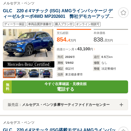
メルセデス・ベンツ
GLC 220 d 4マチック (ISG) AMGラインパッケージ デ
ィーゼルターボ4WD MP202601 弊社デモカーアップ車
両/AMGレザーエクスクルーシブP ドライバーズP/パノラ
ディーラー保証
車両品質評価書付
購入プラン付
オンライン相談可
ミックスライディングルーフ/ブルメスター3Dサラウンド/
シートベンチレーター/ステアリングヒーター機能/360度
支払総額
本体価格
カメラ/リアアクスルステア
854.
838.
4
0
万円
万円
43,100
残価ローン
月々
円
年式
2026
年
走行
0.5
万km
車検
'29/02
修復
なし
保証
保証付
整備
法定整備付
住所
東京都多摩市
今すぐ在庫確認・見積依頼
無
電話する
料
販売店：
メルセデス・ベンツ多摩サーティファイドカーセンター
メルセデス・ベンツ
GLC 220 d 4マチック (ISG搭載モデル) AMGラインパッ