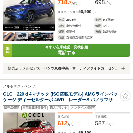
718.
698.
7
0
万円
万円
56,900
残価ローン
月々
円
年式
2025
年
走行
0.4
万km
車検
車検整備付
修復
なし
保証
保証付
整備
法定整備付
住所
京都府京都市右京区
今すぐ在庫確認・見積依頼
無
電話する
料
販売店：
メルセデス・ベンツ京都中央 サーティファイドカーセンター
メルセデス・ベンツ
GLC 220 d 4マチック (ISG搭載モデル) AMGラインパッ
ケージ ディーゼルターボ 4WD レーダーS パノラマサン
ルーフ レザーエクスクルーシブPKG 純正ナビTV 360度カ
販売店保証
車両品質評価書付
購入プラン付
オンライン相談可
メラ ブラインドスポットアシスト キーレスゴー フットト
ランクオープナー ブルメスターサウンド ドラレコ ワン
支払総額
本体価格
オーナー
612
587.
8
万円
万円
59,100