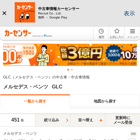
中古車情報カーセンサー
表示
Recruit Co., Ltd.
無料 － Google Play
履歴
お気に入り
メニュー
GLC（メルセデス・ベンツ）の中古車・中古車情報
メルセデス・ベンツ GLC
一覧から探す
地図から探す
更新時に
451
絞り込み
並べ替え
台
メール受信
メルセデス・ベンツ
PR