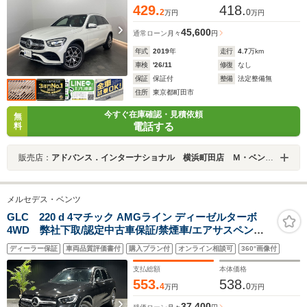
429.
418.
2
0
万円
万円
45,600
通常ローン
月々
円
年式
2019
年
走行
4.7
万km
車検
'26/11
修復
なし
保証
保証付
整備
法定整備無
住所
東京都町田市
今すぐ在庫確認・見積依頼
無
電話する
料
販売店：
アドバンス．インターナショナル 横浜町田店 Ｍ・ベンツ専門店
メルセデス・ベンツ
GLC 220 d 4マチック AMGライン ディーゼルターボ
4WD 弊社下取/認定中古車保証/禁煙車/エアサスペンシ
ョン/リアエアコン/パノラミックスライディングルーフ/ア
ディーラー保証
車両品質評価書付
購入プラン付
オンライン相談可
360°画像付
ンビエントライト64色/Apple Car Play/シートヒータ
ー/360°カメラ/AMGスタイリングパッケージ/キーレスゴ
支払総額
本体価格
ー
553.
538.
4
0
万円
万円
37,400