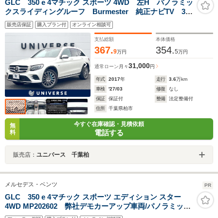
GLC 350 e 4マチック スポーツ 4WD 左H パノラミッ
クスライディングルーフ Burmester 純正ナビTV 360
度カメラ レーダーセーフティPKG 純正20インチAW
販売店保証
購入プラン付
オンライン相談可
革シート シートヒーター パワーシート LEDヘッ
ド ETC
支払総額
本体価格
367.
354.
9
5
万円
万円
31,000
通常ローン
月々
円
年式
2017
年
走行
3.6
万km
車検
'27/03
修復
なし
保証
保証付
整備
法定整備付
住所
千葉県柏市
今すぐ在庫確認・見積依頼
無
電話する
料
販売店：
ユニバース 千葉柏
メルセデス・ベンツ
PR
GLC 350 e 4マチック スポーツ エディション スター
4WD MP202602 弊社デモカーアップ車両/パノラミック
スライディングルーフ/リアアクスルステアリング/エアサ