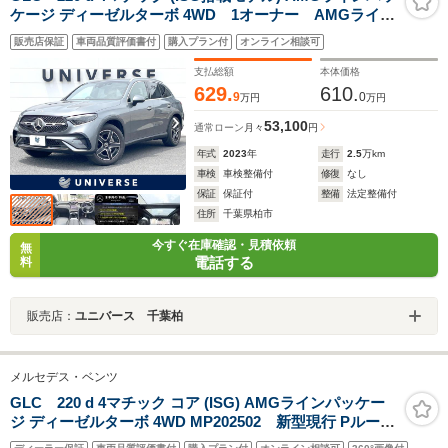
ケージ ディーゼルターボ 4WD 1オーナー AMGライン
PKG ドライバーズPKG レザーエクスクルーシブ
販売店保証
車両品質評価書付
購入プラン付
オンライン相談可
PKG パノラミックスライディングルーフ 革シート
Burmester リアアクスルステアリング ARナビ
支払総額
本体価格
ETC 禁煙車
629.
610.
9
0
万円
万円
53,100
通常ローン
月々
円
年式
2023
年
走行
2.5
万km
車検
車検整備付
修復
なし
保証
保証付
整備
法定整備付
住所
千葉県柏市
今すぐ在庫確認・見積依頼
無
電話する
料
販売店：
ユニバース 千葉柏
メルセデス・ベンツ
GLC 220 d 4マチック コア (ISG) AMGラインパッケー
ジ ディーゼルターボ 4WD MP202502 新型現行 Pルー
フ/360度カメラ/ブランドロゴプロジェクターライト/ARナ