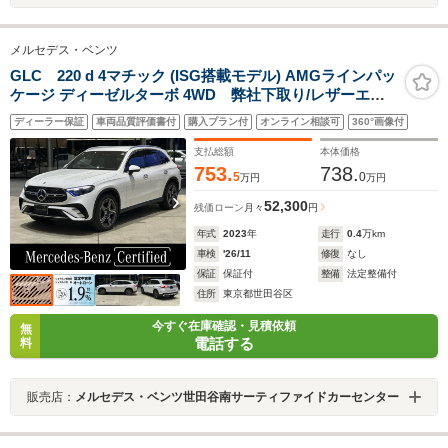
メルセデス・ベンツ
GLC 220 d 4マチック (ISG搭載モデル) AMGラインパッ
ケージ ディーゼルターボ 4WD 弊社下取り/レザーエク
スクルーシブP/ドライバーズP/電動シート(メモリ付)/アン
ディーラー保証
車両品質評価書付
購入プラン付
オンライン相談可
360°画像付
ビエントライト(64色)/純正ドライブレコーダー(前後)/オ
ートハイビーム/ヘッドアップディスプレイ/リアアクスル/
支払総額
本体価格
ブルメスター
753.
738.
5
0
万円
万円
52,300
残価ローン
月々
円
年式
2023
年
走行
0.4
万km
車検
'26/11
修復
なし
保証
保証付
整備
法定整備付
住所
東京都世田谷区
今すぐ在庫確認・見積依頼
無
電話する
料
販売店：
メルセデス・ベンツ世田谷南サーティファイドカーセンター