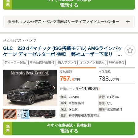
無
電話する
料
販売店：
メルセデス・ベンツ港南台サーティファイドカーセンター
メルセデス・ベンツ
GLC 220 d 4マチック (ISG搭載モデル) AMGラインパッ
ケージ ディーゼルターボ 4WD 弊社ユーザー下取り 法
人ワンオーナー車 認定中古車保証2年 AMGレザーエ
ディーラー保証
車両品質評価書付
購入プラン付
オンライン相談可
360°画像付
クスクルーシブパッケージ パノラミックスライディン
グルーフ ドライバースパッケージ アンビエントライ
支払総額
本体価格
ト 360°カメラシステム
757.
738.
4
0
万円
万円
44,900
残価ローン
月々
円
年式
2023
年
走行
0.4
万km
車検
車検整備付
修復
なし
保証
保証付
整備
法定整備付
住所
神奈川県横浜市港南区
今すぐ在庫確認・見積依頼
無
電話する
料