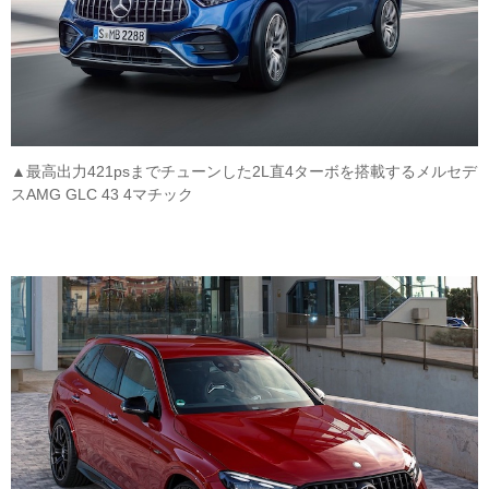
▲最高出力421psまでチューンした2L直4ターボを搭載するメルセデ
スAMG GLC 43 4マチック