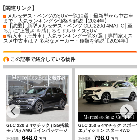
【関連リンク】
メルセデス・ベンツのSUV一覧10選｜最新型から中古車
まで、人気ランキングや価格を解説【2024年】
【試乗】新型メルセデス・ベンツ GLC220d 4MATIC│至
る所に“上質さ”を感じるミドルサイズSUV
輸入車（海外車）人気ランキング一覧37選｜専門家オス
スメ中古車は？ 多彩なメーカー・種類を解説【2024年】
この記事で紹介している物件
GLC 350 e 4マチック スポーツ
GLC 43 4マチック 4WD
エディション スター 4WD
MP202502 1オーナー グラ
MP202601 パノラミックスライ
ァイトグレー 黒ハーフレザ
798.0
878.0
本体価格
本体価格
万円
万円