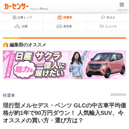
メニュー
記事トップ
特選車
旬ネタ
試乗
新型車
ニュース
編集部のオススメ
特選車
2025/06/16
現行型メルセデス・ベンツ GLCの中古車平均価
格が約1年で90万円ダウン！ 人気輸入SUV、今
オススメの買い方・選び方は？