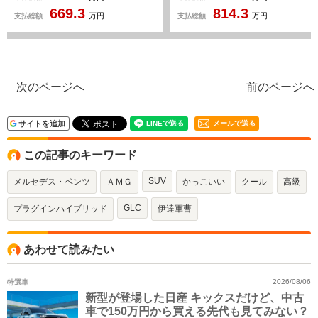
ディングルーフ 電動リヤゲー
ー 前後ドラレコ 純正
814.3
901
ト メモリー付きパワーシー
20AW 全席ヒーター 360°
支払総額
支払総額
万円
万円
ト シートヒーター 360度カ
メラ パワーバックドア ル
メラシステム アンビエントラ
フレール ワイヤレス
イト レーダーセーフティパッ
AppleCarPlay ヘッドアップ
ケージ
ディスプレイ ワイヤレス充
次のページへ
前のページへ
サイトを追加
メールで送る
この記事のキーワード
SUV
メルセデス・ベンツ
ＡＭＧ
かっこいい
クール
高級
GLC
プラグインハイブリッド
伊達軍曹
あわせて読みたい
特選車
2026/08/06
新型が登場した日産 キックスだけど、中古
車で150万円から買える先代も見てみない？