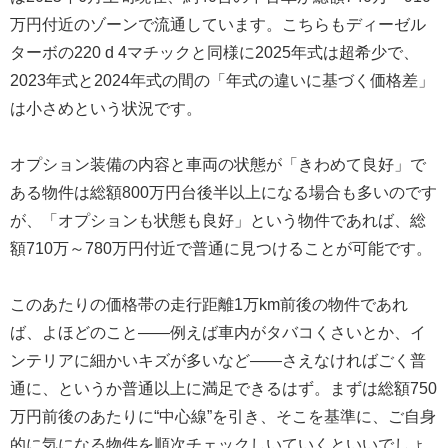
万円付近のゾーンで流通しています。こちらもディーゼル
ターボの220 d 4マチックと同様に2025年式は超希少で、
2023年式と2024年式の間の「年式の違いに基づく価格差」
は小さめという状況です。
オプション装備の内容と車両の状態が「きわめて良好」で
ある物件は総額800万円台後半以上になる場合も多いのです
が、「オプションも状態も良好」という物件であれば、総
額710万～780万円付近で普通に見つけることが可能です。
このあたりの価格帯の走行距離1万km前後の物件であれ
ば、よほどのこと――例えば車内がタバコくさいとか、イ
ンテリアに細かいキズが多いなど――さえなければごく普
通に、というか普通以上に満足できるはず。まずは総額750
万円前後のあたりに“中心線”を引き、そこを基準に、ご自身
的に気になる物件を順次チェックしいていくといいでしょ