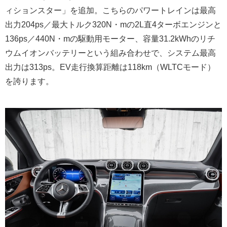
ィションスター」を追加。こちらのパワートレインは最高
出力204ps／最大トルク320N・mの2L直4ターボエンジンと
136ps／440N・mの駆動用モーター、容量31.2kWhのリチ
ウムイオンバッテリーという組み合わせで、システム最高
出力は313ps。EV走行換算距離は118km（WLTCモード）
を誇ります。