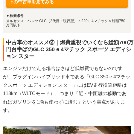
下の中古車を見てみる
▼検索条件
メルセデス・ベンツ GLC（2代目・現行型） × 220 d 4マチック × 総額750
万円以下
中古車のオススメ②｜燃費重視でいくなら総額700万
円台半ばのGLC 350 e 4マチック スポーツ エディシ
ョン スター
エンジンだけで走る場合はさほど低燃費でもないのです
が、プラグインハイブリッド車である「GLC 350 e 4マチッ
クスポーツ エディション スター」にはEV走行換算距離は
118km（WLTCモード）、つまり「近～中距離の移動であ
ればガソリンを1滴も使わずに済む」という美点がありま
す。