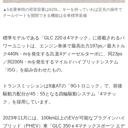
▲5名乗車時の荷室容量は620L。キーを持っていれば足先の操作で
テールゲートを開閉できる機能は全車標準装備
標準モデルである「GLC 220 d 4マチック」に搭載されるパ
ワーユニットは、エンジン単体で最高出力197ps／最大トル
ク440N・mを発生する2L直4ディーゼルターボに、同23ps
／同200N・mを発生するマイルドハイブリッドシステム
「ISG」を組み合わせたもの。
トランスミッションは9速ATの「9Gトロニック」で、前後
駆動力配分が45：55となる四輪駆動システム「4マチッ
ク」を採用しています。
2023年11月には、100km以上のEVが可能なプラグインハイ
ブリッド（PHEV）車「GLC 350 e 4マチックスポーツ エデ