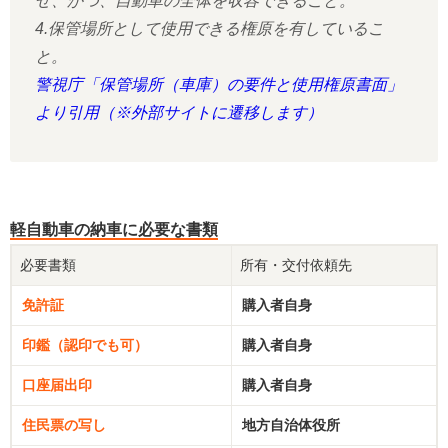
せ、かつ、自動車の全体を収容できること。
4.保管場所として使用できる権原を有しているこ
と。
警視庁「保管場所（車庫）の要件と使用権原書面」
より引用（※外部サイトに遷移します）
軽自動車の納車に必要な書類
必要書類
所有・交付依頼先
免許証
購入者自身
印鑑（認印でも可）
購入者自身
口座届出印
購入者自身
住民票の写し
地方自治体役所