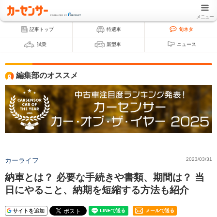
メニュー
記事トップ
特選車
旬ネタ
試乗
新型車
ニュース
編集部のオススメ
カーライフ
2023/03/31
納車とは？ 必要な手続きや書類、期間は？ 当
日にやること、納期を短縮する方法も紹介
サイトを追加
メールで送る