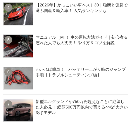
【2026年】かっこいい車ベスト30｜独断と偏見で
4
選ぶ国産＆輸入車！ 人気ランキングも
マニュアル（MT）車の運転方法ガイド｜初心者＆
5
忘れた人でも大丈夫！ やり方＆コツを解説
わかれば簡単！ バッテリー上がり時のジャンプ
6
手順【トラブルシューティング編】
新型エルグランドが750万円超えなことに絶望し
7
た人必見！ 総額500万円以内で買える○○な“大きい
3列”モデル