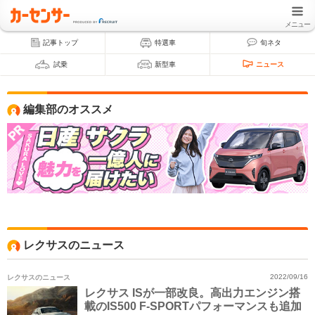
メニュー
記事トップ
特選車
旬ネタ
試乗
新型車
ニュース
編集部のオススメ
レクサスのニュース
レクサスのニュース
2022/09/16
レクサス ISが一部改良。高出力エンジン搭
載のIS500 F-SPORTパフォーマンスも追加