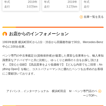
年式
2019
年
年式
2019
年
年式
LED DSRC
シート LED
正ナビ 地デジ
走行
3.0
万km
走行
3.2
万km
走行
Bluetooth ドラレ
DSRC Bluetooth
カメラ 本革
コ 電動リアゲート
カープレイ アンドロ
H・C LED
在庫一覧を見る
キーレスGO 17AW
イドオート ドラレ
DSRC Blue
コ キーレスGO
カープレイ 
17AW
イドオート 
ドラレコ ブ
お店からのインフォメーション
ー 電動リア
キーレスGO 
1993年創業 横浜町田ICから1分・渋谷から田園都市線で30分。Mercedes-Benz
中心に100台在庫。
ベンツ専門の中古車鑑定士(資格保持者)が厳選した豊富な在庫車から、輸入車知
識豊富なアドバイザーと共に比較し、ゆっくりと納得の１台をお探し頂けま
す。【安心と信頼】【高品質車をより低価格で】【どんな内容でもご回答：An
ything Open】を軸に、コストパフォーマンスに優れたベンツをお求めのお客様
にご愛顧頂いております。
アドバンス．インターナショナル 横浜町田店 Ｍ・ベンツ専門店のペ
ージTOPへ