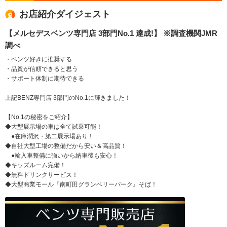
お店紹介ダイジェスト
【メルセデスベンツ専門店 3部門No.1 達成!】 ※調査機関JMR
調べ
・ベンツ好きに推奨する
・品質が信頼できると思う
・サポート体制に期待できる
上記BENZ専門店 3部門のNo.1に輝きました！
【No.1の秘密をご紹介】
◆大型展示場の車は全て試乗可能！
●在庫潤沢・第二展示場あり！
◆自社大型工場の整備だから安い＆高品質！
●輸入車整備に強いから納車後も安心！
◆キッズルーム完備！
◆無料ドリンクサービス！
◆大型商業モール『南町田グランベリーパーク』そば！