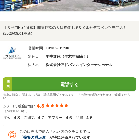
【３部門No.1達成】関東屈指の大型整備工場＆メルセデスベンツ専門店！
(2026/08/01更新)
営業時間
10:00～19:00
定休日
年中無休（年末年始除く）
法人名
株式会社アドバンスインターナショナル
無
電話する
料
※車の購入に関するご相談・確認専用ダイヤルです。その他のお問い合わせはご遠慮くださ
い。
4.8
クチコミ総合評価：
（投稿数1316件）
4.8
4.7
4.6
4.6
接客 :
雰囲気 :
アフター :
品質 :
この販売店で購入された方のクチコミでは
「
接客の満足度
」が特に評価されています