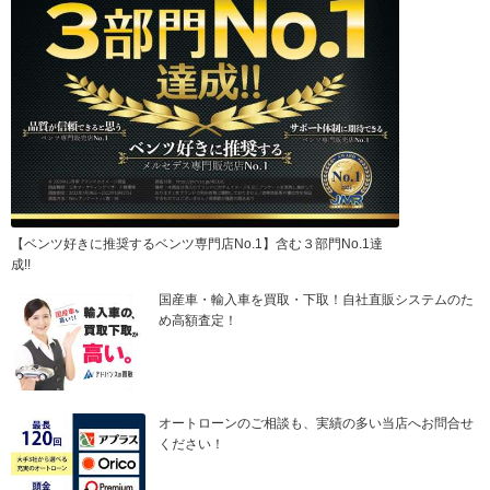
【ベンツ好きに推奨するベンツ専門店No.1】含む３部門No.1達
成!!
国産車・輸入車を買取・下取！自社直販システムのた
め高額査定！
オートローンのご相談も、実績の多い当店へお問合せ
ください！