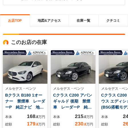
お店TOP
地図&アクセス
在庫一覧
クチコミ
このお店の在庫
メルセデス・ベンツ
メルセデス・ベンツ
メルセデス・ベ
Bクラス B180 1オー
Cクラス C200 アバン
Cクラス C20
ナー 禁煙車 レーダ
ギャルド 後期 禁煙
ウス エディシ
ーP 純正ナビ 地デ
車 レーダーP 純正
(BSG搭載モデ
ジ Bカメラ ハーフ
ナビ 地デジ Bカメ
ポーツプラス
168
215
2
本体
.8
万円
本体
.0
万円
本体
レザー シートヒータ
ラ ハーフレザー シ
ジ 後期 禁煙
179
230
2
総額
.8
万円
総額
.8
万円
総額
ー パワーシート
ートヒーター パワー
ーEX レーダ