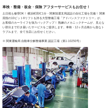
車検・整備・板金・保険 アフターサービスもお任せ！
土日祝も修理OK！ 横浜町田IC1分・関東陸運支局認証の自社工場を完備！ 関東
屈指の10ピット8リフトを誇る大型整備工場「アドバンスファクトリー」が、
お客様のカーライフを強力バックアップ！ 熟練のメカニックチームが、見えな
い部分まで行き届いたサービスをご提供します。車検・12ヶ月点検から急なト
ラブルまで、全て当店にお任せください。
※ 関東運輸局 自動車分解整備事業 認証工場（第1-10250号）