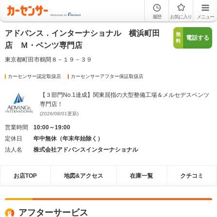
履歴
お気に入り
メニュー
アドバンス．インターナショナル 横浜町田
無
電話する
料
店 Ｍ・ベンツ専門店
東京都町田市鶴間８－１９－３９
カーセンサー認定取扱店
カーセンサーアフター保証取扱店
【３部門No.1達成】関東屈指の大型整備工場＆メルセデスベンツ
専門店！
(2026/08/01更新)
営業時間
10:00～19:00
定休日
年中無休（年末年始除く）
法人名
株式会社アドバンスインターナショナル
お店TOP
地図&アクセス
在庫一覧
クチコミ
アフターサービス