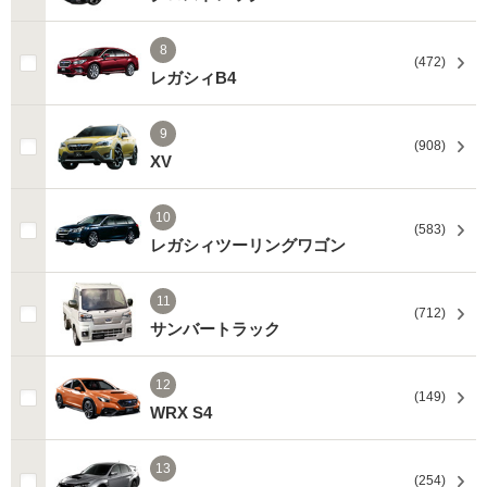
8
(472)
レガシィB4
9
(908)
XV
10
(583)
レガシィツーリングワゴン
11
(712)
サンバートラック
12
(149)
WRX S4
13
(254)