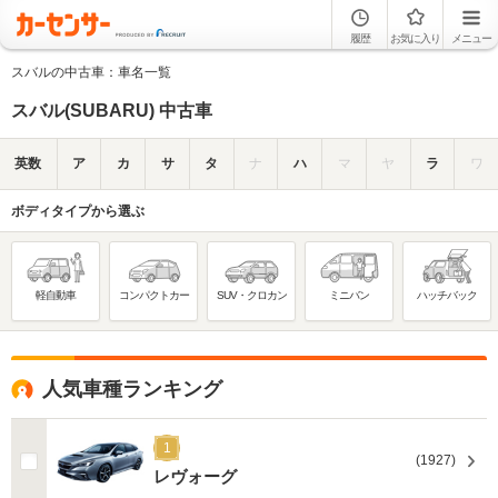
履歴
お気に入り
メニュー
スバルの中古車：車名一覧
スバル(SUBARU) 中古車
英数
ア
カ
サ
タ
ナ
ハ
マ
ヤ
ラ
ワ
ボディタイプから選ぶ
軽自動車
コンパクトカー
SUV・クロカン
ミニバン
ハッチバック
人気車種ランキング
1
(1927)
レヴォーグ