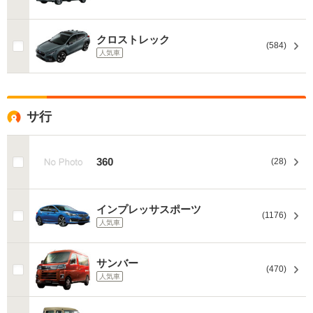
クロストレック
(584)
人気車
サ行
360
(28)
インプレッサスポーツ
(1176)
人気車
サンバー
(470)
人気車