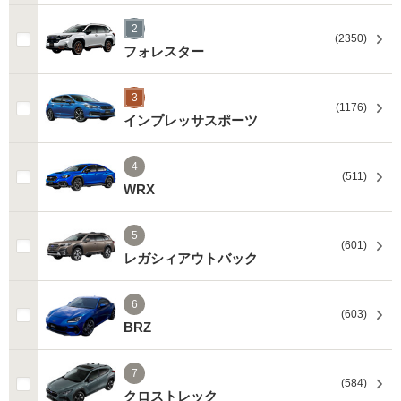
2
(2350)
フォレスター
3
(1176)
インプレッサスポーツ
4
(511)
WRX
5
(601)
レガシィアウトバック
6
(603)
BRZ
7
(584)
クロストレック