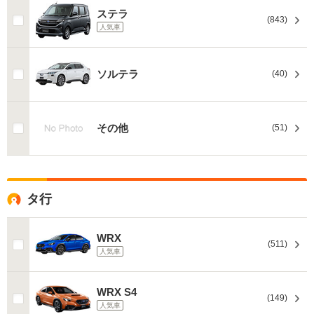
ステラ
(843)
人気車
ソルテラ
(40)
その他
(51)
タ行
WRX
(511)
人気車
WRX S4
(149)
人気車