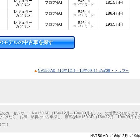
レギュラー
546km
フロア4AT
181.5
万円
ガソリン
※JC08モード
レギュラー
546km
フロア4AT
186.4
万円
ガソリン
※JC08モード
レギュラー
546km
フロア4AT
193.5
万円
ガソリン
※JC08モード
のモデルの中古車を探す
NV150 AD（16年12月～19年09月）の燃費・トップヘ
カーセンサー！NV150 AD（16年12月～19年09月モデル）の燃費が分かります
見つけたら、お得・納得の中古車探し。豊富なNV150 AD（16年12月～19年09
ます！
NV150 AD（16年12月～