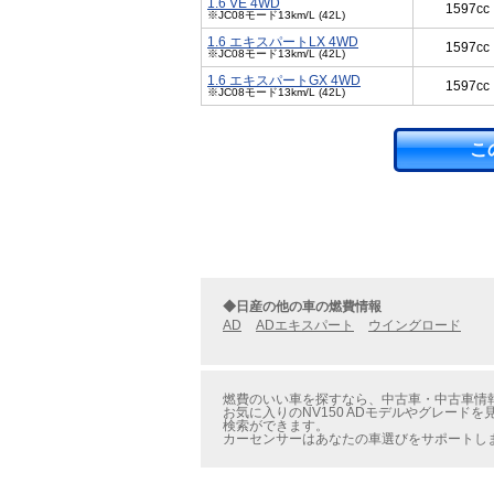
1.6 VE 4WD
1597cc
※JC08モード13km/L (42L)
1.6 エキスパートLX 4WD
1597cc
※JC08モード13km/L (42L)
1.6 エキスパートGX 4WD
1597cc
※JC08モード13km/L (42L)
こ
◆日産の他の車の燃費情報
AD
ADエキスパート
ウイングロード
燃費のいい車を探すなら、中古車・中古車情報の
お気に入りのNV150 ADモデルやグレードを
検索ができます。
カーセンサーはあなたの車選びをサポートし