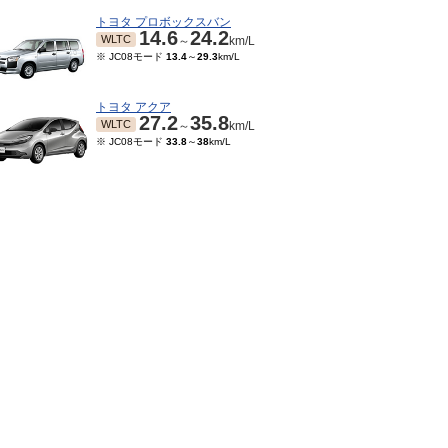
トヨタ プロボックスバン
14.6
24.2
WLTC
～
km/L
※ JC08モード
13.4
～
29.3
km/L
トヨタ アクア
27.2
35.8
WLTC
～
km/L
※ JC08モード
33.8
～
38
km/L