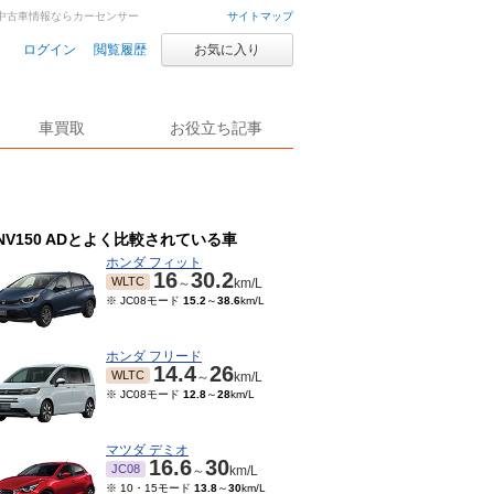
古車・中古車情報ならカーセンサー
サイトマップ
ログイン
閲覧履歴
お気に入り
車買取
お役立ち記事
NV150 ADとよく比較されている車
ホンダ フィット
16
30.2
WLTC
～
km/L
※ JC08モード
15.2
～
38.6
km/L
ホンダ フリード
14.4
26
WLTC
～
km/L
※ JC08モード
12.8
～
28
km/L
マツダ デミオ
16.6
30
JC08
～
km/L
※ 10・15モード
13.8
～
30
km/L