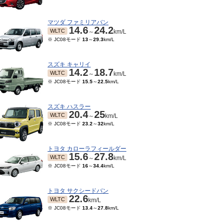
マツダ ファミリアバン
14.6
24.2
WLTC
～
km/L
※ JC08モード
13
～
29.3
km/L
スズキ キャリイ
14.2
18.7
WLTC
～
km/L
※ JC08モード
15.5
～
22.5
km/L
スズキ ハスラー
20.4
25
WLTC
～
km/L
※ JC08モード
23.2
～
32
km/L
トヨタ カローラフィールダー
15.6
27.8
WLTC
～
km/L
※ JC08モード
16
～
34.4
km/L
トヨタ サクシードバン
22.6
WLTC
km/L
※ JC08モード
13.4
～
27.8
km/L