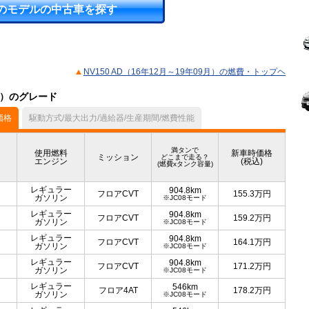
のモデルの中古車を探す
NV150 AD（16年12月～19年09月）の燃費・トップヘ
デル）のグレード
価格
駆動方式/最大出力/過給器/生産期間/燃費性能
満タンで
使用燃料
新車時価格
ミッション
どこまで走る？
エンジン
(税込)
(燃費xタンク容量)
レギュラー
904.8km
フロアCVT
155.3
万円
ガソリン
※JC08モード
レギュラー
904.8km
フロアCVT
159.2
万円
ガソリン
※JC08モード
レギュラー
904.8km
フロアCVT
164.1
万円
ガソリン
※JC08モード
レギュラー
904.8km
フロアCVT
171.2
万円
ガソリン
※JC08モード
レギュラー
546km
フロア4AT
178.2
万円
ガソリン
※JC08モード