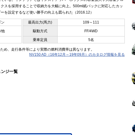
クスを採用することで収納力を大幅に向上。500ml紙パックに対応したカッ
ーを設定するなど使い勝手の向上も図られた（2016.12）
ゴン
最高出力(馬力)
109～111
0/他
駆動方式
FF/4WD
乗車定員
5名
のため、走行条件等により実際の燃料消費率は異なります。
NV150 AD（16年12月～19年09月）のカタログ情報を見る
ェンジ一覧