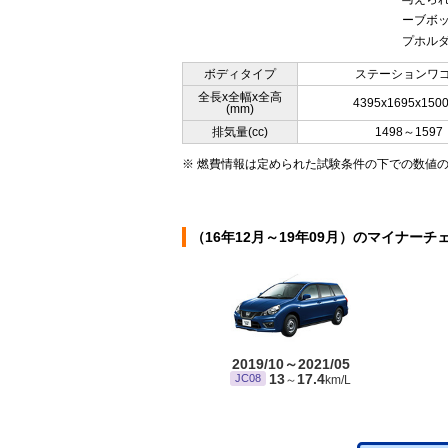
ーブボッ
プホルダ
ボディタイプ
ステーションワ
全長x全幅x全高
4395x1695x150
(mm)
排気量(cc)
1498～1597
※ 燃費情報は定められた試験条件の下での数値
（16年12月～19年09月）のマイナーチ
2019/10～2021/05
13
17.4
JC08
～
km/L