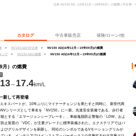
日産 NV150 AD（16年12月～19年09月）の燃費 | 中
カタログ
中古車販売店
保険/ローン/他
車
>
NV150 ADの中古車
>
NV150 AD(16年12月～19年09月)の燃費
キング
>
NV150 ADの燃費
>
NV150 AD(16年12月～19年09月)の燃費
年09月）の燃費
？
13
17.4
～
km/L
一新して再登場
Dエキスパートが、10年ぶりにマイナーチェンジを果たすと同時に、新世代商
NVシリーズとして車名を「NV150」に一新。先進安全装備である、歩行者
可能とする「エマージェンシーブレーキ」、車線逸脱防止警報の「LDW」およ
り防止装置の「VDC」が主要グレードに標準装備された。エクステリアではバ
およびグリルデザインを刷新し、同社のシンボルであるVモーショングリルが
れている。インテリアではインストアッパーボックスの容量拡大や大容量グロ