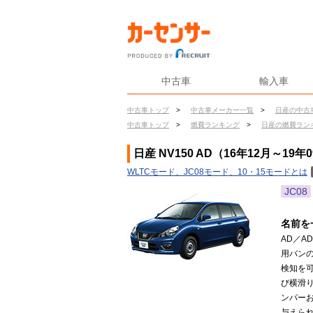
中古車
輸入車
中古車トップ
>
中古車メーカー一覧
>
日産の中古
中古車トップ
>
燃費ランキング
>
日産の燃費ラン
日産 NV150 AD（16年12月～19
WLTCモード、JC08モード、10・15モードとは
JC08
名前を
AD／A
用バンの
検知を
び横滑
ンパー
与えら