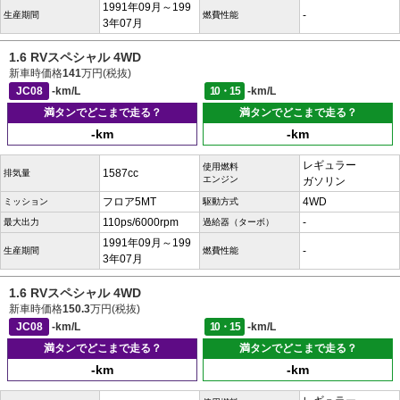
1991年09月～199
-
生産期間
燃費性能
3年07月
1.6 RVスペシャル 4WD
新車時価格
141
万円(税抜)
JC08
-km/L
10・15
-km/L
満タンでどこまで走る？
満タンでどこまで走る？
-km
-km
レギュラー
使用燃料
1587cc
排気量
エンジン
ガソリン
フロア5MT
4WD
ミッション
駆動方式
110ps/6000rpm
-
最大出力
過給器（ターボ）
1991年09月～199
-
生産期間
燃費性能
3年07月
1.6 RVスペシャル 4WD
新車時価格
150.3
万円(税抜)
JC08
-km/L
10・15
-km/L
満タンでどこまで走る？
満タンでどこまで走る？
-km
-km