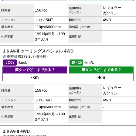
レギュラー
使用燃料
1587cc
排気量
エンジン
ガソリン
フロア5MT
4WD
ミッション
駆動方式
110ps/6000rpm
-
最大出力
過給器（ターボ）
1991年09月～199
-
生産期間
燃費性能
3年07月
1.6 AV-II ツーリングスペシャル 4WD
新車時価格
179.9
万円(税抜)
JC08
-km/L
10・15
-km/L
満タンでどこまで走る？
満タンでどこまで走る？
-km
-km
レギュラー
使用燃料
1587cc
排気量
エンジン
ガソリン
フロア4AT
4WD
ミッション
駆動方式
110ps/6000rpm
-
最大出力
過給器（ターボ）
1991年09月～199
-
生産期間
燃費性能
3年07月
1.6 AV-II 4WD