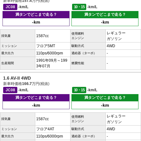
新車時価格
157.4
万円(税抜)
JC08
-km/L
10・15
-km/L
満タンでどこまで走る？
満タンでどこまで走る？
-km
-km
レギュラー
使用燃料
1587cc
排気量
エンジン
ガソリン
フロア5MT
4WD
ミッション
駆動方式
110ps/6000rpm
-
最大出力
過給器（ターボ）
1991年09月～199
-
生産期間
燃費性能
3年07月
1.6 AV-II 4WD
新車時価格
166.7
万円(税抜)
JC08
-km/L
10・15
-km/L
満タンでどこまで走る？
満タンでどこまで走る？
-km
-km
レギュラー
使用燃料
1587cc
排気量
エンジン
ガソリン
フロア4AT
4WD
ミッション
駆動方式
110ps/6000rpm
-
最大出力
過給器（ターボ）