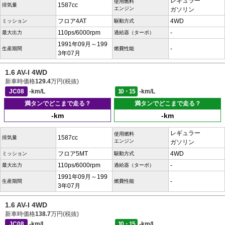
レギュラー
使用燃料
1587cc
排気量
エンジン
ガソリン
フロア4AT
4WD
ミッション
駆動方式
110ps/6000rpm
-
最大出力
過給器（ターボ）
1991年09月～199
-
生産期間
燃費性能
3年07月
1.6 AV-I 4WD
新車時価格
129.4
万円(税抜)
JC08
-km/L
10・15
-km/L
満タンでどこまで走る？
満タンでどこまで走る？
-km
-km
レギュラー
使用燃料
1587cc
排気量
エンジン
ガソリン
フロア5MT
4WD
ミッション
駆動方式
110ps/6000rpm
-
最大出力
過給器（ターボ）
1991年09月～199
-
生産期間
燃費性能
3年07月
1.6 AV-I 4WD
新車時価格
138.7
万円(税抜)
JC08
-km/L
10・15
-km/L