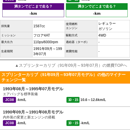
満タンでどこまで走る？
満タンでどこまで走る？
-km
-km
レギュラー
使用燃料
1587cc
排気量
エンジン
ガソリン
フロア4AT
4WD
ミッション
駆動方式
110ps/6000rpm
-
最大出力
過給器（ターボ）
1991年09月～199
-
生産期間
燃費性能
3年07月
▲スプリンターカリブ（91年09月～93年07月）の燃費TOPへ
スプリンターカリブ（91年09月～93年07月モデル）の他のマイナー
チェンジ一覧
1993年08月～1995年07月モデル
エアバッグを標準装備
JC08
-km/L
10・15
10.6～12.6km/L
1990年09月～1991年08月モデル
内外装の変更と新エンジンの搭載
JC08
-km/L
10・15
-km/L