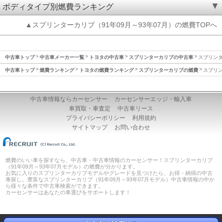
ボディタイプ別燃費ランキング
▲スプリンターカリブ（91年09月～93年07月）の燃費TOPへ
中古車トップ
中古車メーカー一覧
トヨタの中古車
スプリンターカリブの中古車
スプリンタ
中古車トップ
燃費ランキング
トヨタの燃費ランキング
スプリンターカリブの燃費
スプリン
中古車情報ならカーセンサー
カーセンサーエッジ・輸入車
車買取・車査定
中古車リース
プライバシーポリシー
利用規約
サイトマップ
お問い合わせ
燃費のいい車を探すなら、中古車・中古車情報のカーセンサー！スプリンターカリブ
（91年09月～93年07月モデル）の燃費が分かります。
お気に入りのスプリンターカリブモデルやグレードを見つけたら、お得・納得の中古
車探し。豊富なスプリンターカリブ（91年09月～93年07月モデル）中古車情報の中か
ら様々な条件で中古車検索ができます。
カーセンサーはあなたの車選びをサポートします！