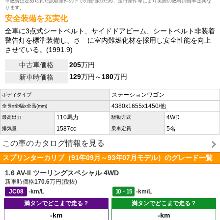
※燃費は定められた試験条件の下での数値のため、走行条件等により実際の燃料消費率は異な
ります。
安全装備を充実化
全車に3点式シートベルト、サイドドアビーム、シートベルト非装着
警告灯を標準装備し、さ に室内難燃化材を採用し安全性能を向上
させている。(1991.9)
中古車価格
205
万円
129
万円～
180
万円
新車時価格
ステーションワゴン
ボディタイプ
4380x1655x1450/他
全長x全幅x全高(mm)
110馬力
4WD
最高出力
駆動方式
1587cc
5名
排気量
乗車定員
この車のカタログ情報を見る
スプリンターカリブ（91年09月～93年07月モデル）のグレード一覧
1.6 AV-II ツーリングスペシャル 4WD
新車時価格
170.6
万円(税抜)
JC08
-km/L
10・15
-km/L
満タンでどこまで走る？
満タンでどこまで走る？
-km
-km