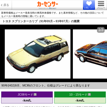
戻る
お気に入り
メニュー
新車時価格はメーカー発表当時の車両本体価格です。また基本情報など、その他の項目について
もメーカー発表時の情報に基いています。
トヨタ スプリンターカリブ（91年09月～93年07月）の燃費
1/3
90年(H02)9月、MC時のフロント。仕様はグレードにより異なります
JC08モード
10・15モード
-km/L
-km/L