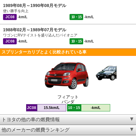
1989年08月～1990年08月モデル
使い勝手を向上
JC08
-km/L
10・15
-km/L
1988年02月～1989年07月モデル
ワゴンにRVテイストを盛り込んだパイオニア
JC08
-km/L
10・15
-km/L
スプリンターカリブとよく比較されている車
フィアット
パンダ
JC08
15.5km/L
10・15
-km/L
トヨタの他の車の燃費情報
他のメーカーの燃費ランキング