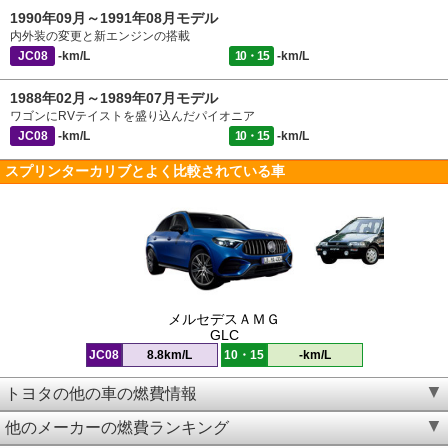
1990年09月～1991年08月モデル
内外装の変更と新エンジンの搭載
JC08
-km/L
10・15
-km/L
1988年02月～1989年07月モデル
ワゴンにRVテイストを盛り込んだパイオニア
JC08
-km/L
10・15
-km/L
スプリンターカリブとよく比較されている車
メルセデスＡＭＧ
GLC
JC08
8.8km/L
10・15
-km/L
トヨタの他の車の燃費情報
他のメーカーの燃費ランキング