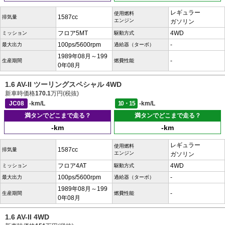
レギュラー
使用燃料
1587cc
排気量
エンジン
ガソリン
フロア5MT
4WD
ミッション
駆動方式
100ps/5600rpm
-
最大出力
過給器（ターボ）
1989年08月～199
-
生産期間
燃費性能
0年08月
1.6 AV-II ツーリングスペシャル 4WD
新車時価格
170.1
万円(税抜)
JC08
-km/L
10・15
-km/L
満タンでどこまで走る？
満タンでどこまで走る？
-km
-km
レギュラー
使用燃料
1587cc
排気量
エンジン
ガソリン
フロア4AT
4WD
ミッション
駆動方式
100ps/5600rpm
-
最大出力
過給器（ターボ）
1989年08月～199
-
生産期間
燃費性能
0年08月
1.6 AV-II 4WD