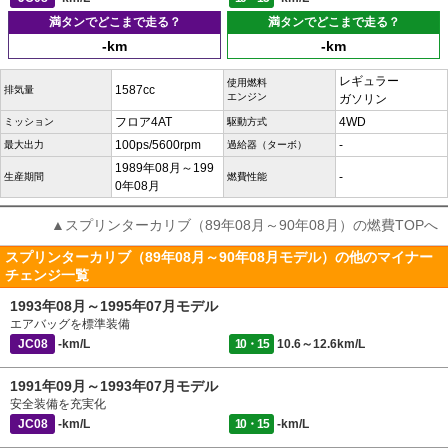
満タンでどこまで走る？
満タンでどこまで走る？
-km
-km
レギュラー
使用燃料
1587cc
排気量
エンジン
ガソリン
フロア4AT
4WD
ミッション
駆動方式
100ps/5600rpm
-
最大出力
過給器（ターボ）
1989年08月～199
-
生産期間
燃費性能
0年08月
▲スプリンターカリブ（89年08月～90年08月）の燃費TOPへ
スプリンターカリブ（89年08月～90年08月モデル）の他のマイナー
チェンジ一覧
1993年08月～1995年07月モデル
エアバッグを標準装備
JC08
-km/L
10・15
10.6～12.6km/L
1991年09月～1993年07月モデル
安全装備を充実化
JC08
-km/L
10・15
-km/L