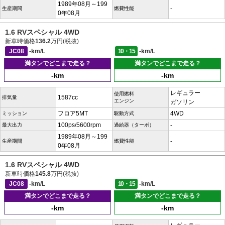
1989年08月～199
-
生産期間
燃費性能
0年08月
1.6 RVスペシャル 4WD
新車時価格
136.2
万円(税抜)
JC08
-km/L
10・15
-km/L
満タンでどこまで走る？
満タンでどこまで走る？
-km
-km
レギュラー
使用燃料
1587cc
排気量
エンジン
ガソリン
フロア5MT
4WD
ミッション
駆動方式
100ps/5600rpm
-
最大出力
過給器（ターボ）
1989年08月～199
-
生産期間
燃費性能
0年08月
1.6 RVスペシャル 4WD
新車時価格
145.8
万円(税抜)
JC08
-km/L
10・15
-km/L
満タンでどこまで走る？
満タンでどこまで走る？
-km
-km