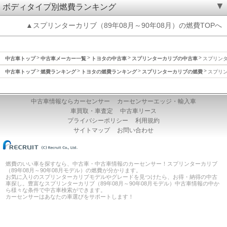
ボディタイプ別燃費ランキング
▲スプリンターカリブ（89年08月～90年08月）の燃費TOPへ
中古車トップ
中古車メーカー一覧
トヨタの中古車
スプリンターカリブの中古車
スプリンタ
中古車トップ
燃費ランキング
トヨタの燃費ランキング
スプリンターカリブの燃費
スプリン
中古車情報ならカーセンサー
カーセンサーエッジ・輸入車
車買取・車査定
中古車リース
プライバシーポリシー
利用規約
サイトマップ
お問い合わせ
燃費のいい車を探すなら、中古車・中古車情報のカーセンサー！スプリンターカリブ
（89年08月～90年08月モデル）の燃費が分かります。
お気に入りのスプリンターカリブモデルやグレードを見つけたら、お得・納得の中古
車探し。豊富なスプリンターカリブ（89年08月～90年08月モデル）中古車情報の中か
ら様々な条件で中古車検索ができます。
カーセンサーはあなたの車選びをサポートします！