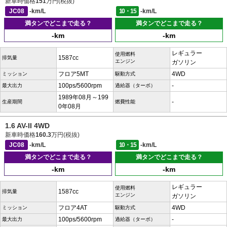
新車時価格
151
万円(税抜)
JC08
-km/L
10・15
-km/L
満タンでどこまで走る？
満タンでどこまで走る？
-km
-km
レギュラー
使用燃料
1587cc
排気量
エンジン
ガソリン
フロア5MT
4WD
ミッション
駆動方式
100ps/5600rpm
-
最大出力
過給器（ターボ）
1989年08月～199
-
生産期間
燃費性能
0年08月
1.6 AV-II 4WD
新車時価格
160.3
万円(税抜)
JC08
-km/L
10・15
-km/L
満タンでどこまで走る？
満タンでどこまで走る？
-km
-km
レギュラー
使用燃料
1587cc
排気量
エンジン
ガソリン
フロア4AT
4WD
ミッション
駆動方式
100ps/5600rpm
-
最大出力
過給器（ターボ）