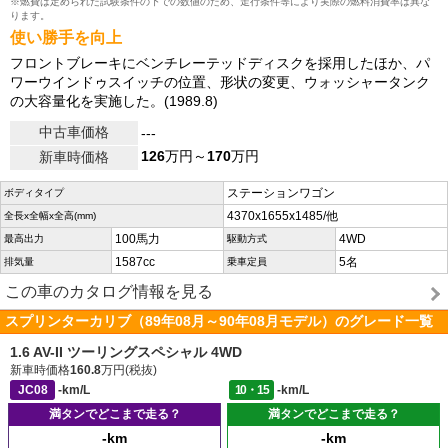
※燃費は定められた試験条件の下での数値のため、走行条件等により実際の燃料消費率は異な
ります。
使い勝手を向上
フロントブレーキにベンチレーテッドディスクを採用したほか、パ
ワーウインドゥスイッチの位置、形状の変更、ウォッシャータンク
の大容量化を実施した。(1989.8)
中古車価格
---
126
万円～
170
万円
新車時価格
ステーションワゴン
ボディタイプ
4370x1655x1485/他
全長x全幅x全高(mm)
100馬力
4WD
最高出力
駆動方式
1587cc
5名
排気量
乗車定員
この車のカタログ情報を見る
スプリンターカリブ（89年08月～90年08月モデル）のグレード一覧
1.6 AV-II ツーリングスペシャル 4WD
新車時価格
160.8
万円(税抜)
JC08
-km/L
10・15
-km/L
満タンでどこまで走る？
満タンでどこまで走る？
-km
-km