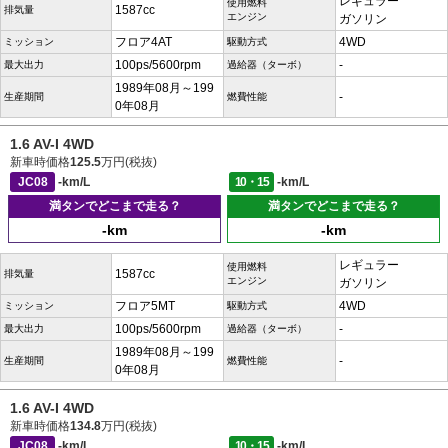
レギュラー
使用燃料
1587cc
排気量
エンジン
ガソリン
フロア4AT
4WD
ミッション
駆動方式
100ps/5600rpm
-
最大出力
過給器（ターボ）
1989年08月～199
-
生産期間
燃費性能
0年08月
1.6 AV-I 4WD
新車時価格
125.5
万円(税抜)
JC08
-km/L
10・15
-km/L
満タンでどこまで走る？
満タンでどこまで走る？
-km
-km
レギュラー
使用燃料
1587cc
排気量
エンジン
ガソリン
フロア5MT
4WD
ミッション
駆動方式
100ps/5600rpm
-
最大出力
過給器（ターボ）
1989年08月～199
-
生産期間
燃費性能
0年08月
1.6 AV-I 4WD
新車時価格
134.8
万円(税抜)
JC08
-km/L
10・15
-km/L