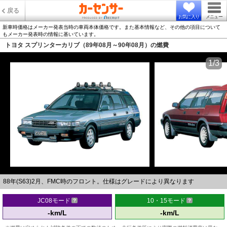
戻る
お気に入り
メニュー
新車時価格はメーカー発表当時の車両本体価格です。また基本情報など、その他の項目について
もメーカー発表時の情報に基いています。
トヨタ スプリンターカリブ（89年08月～90年08月）の燃費
1/3
88年(S63)2月、FMC時のフロント。仕様はグレードにより異なります
JC08モード
10・15モード
-km/L
-km/L