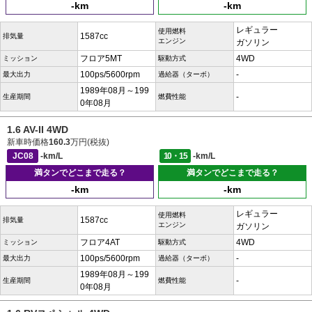
-km
-km
レギュラー
使用燃料
1587cc
排気量
エンジン
ガソリン
フロア5MT
4WD
ミッション
駆動方式
100ps/5600rpm
-
最大出力
過給器（ターボ）
1989年08月～199
-
生産期間
燃費性能
0年08月
1.6 AV-II 4WD
新車時価格
160.3
万円(税抜)
JC08
-km/L
10・15
-km/L
満タンでどこまで走る？
満タンでどこまで走る？
-km
-km
レギュラー
使用燃料
1587cc
排気量
エンジン
ガソリン
フロア4AT
4WD
ミッション
駆動方式
100ps/5600rpm
-
最大出力
過給器（ターボ）
1989年08月～199
-
生産期間
燃費性能
0年08月