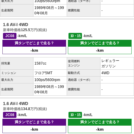
100ps/5600rpm
-
最大出力
過給器（ターボ）
1989年08月～199
-
生産期間
燃費性能
0年08月
1.6 AV-I 4WD
新車時価格
125.5
万円(税抜)
JC08
-km/L
10・15
-km/L
満タンでどこまで走る？
満タンでどこまで走る？
-km
-km
レギュラー
使用燃料
1587cc
排気量
エンジン
ガソリン
フロア5MT
4WD
ミッション
駆動方式
100ps/5600rpm
-
最大出力
過給器（ターボ）
1989年08月～199
-
生産期間
燃費性能
0年08月
1.6 AV-I 4WD
新車時価格
134.8
万円(税抜)
JC08
-km/L
10・15
-km/L
満タンでどこまで走る？
満タンでどこまで走る？
-km
-km