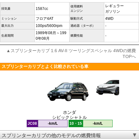
レギュラー
使用燃料
1587cc
排気量
エンジン
ガソリン
フロア4AT
4WD
ミッション
駆動方式
100ps/5600rpm
-
最大出力
過給器（ターボ）
1989年08月～199
-
生産期間
燃費性能
0年08月
▲スプリンターカリブ 1.6 AV-II ツーリングスペシャル 4WDの燃費
TOPへ
スプリンターカリブとよく比較されている車
ホンダ
シビックシャトル
JC08
-km/L
10・15
-km/L
スプリンターカリブの他のモデルの燃費情報