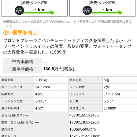
（燃費×タンク容量）
（燃費×タンク容量）
-
-
km
km
※燃費は定められた試験条件の下での数値のため、走行条件等により実際の燃料消費率は異な
ります。
使い勝手を向上
フロントブレーキにベンチレーテッドディスクを採用したほか、パ
ワーウインドゥスイッチの位置、形状の変更、ウォッシャータンク
の大容量化を実施した。(1989.8)
中古車価格
---
160.8
万円(税抜)
新車時価格
1180kg
5名
車両重量
乗車定員
2430mm
2列
ホイールベース
シート列数
4WD
フロア5MT
駆動方式
ミッション
フロア
5ドア
ミッション位置
ドア数
4.9m
170mm
最小回転半径
最低地上高
4370x1655x1485
全長x全幅x全高(mm)
1780x1360x1200
室内 全長x全幅x全高(mm)
100ps/5600rpm
最高出力
14kg・m/4400rpm
最大トルク