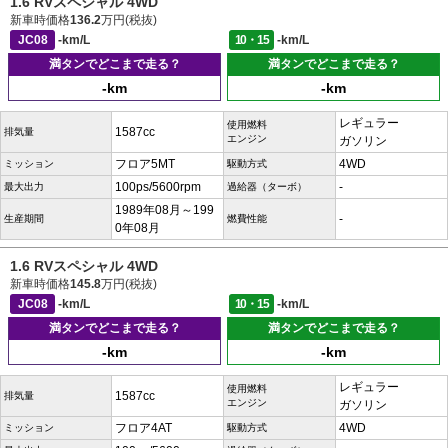
1.6 RVスペシャル 4WD
新車時価格
136.2
万円(税抜)
JC08
-km/L
10・15
-km/L
満タンでどこまで走る？
満タンでどこまで走る？
-km
-km
レギュラー
使用燃料
1587cc
排気量
エンジン
ガソリン
フロア5MT
4WD
ミッション
駆動方式
100ps/5600rpm
-
最大出力
過給器（ターボ）
1989年08月～199
-
生産期間
燃費性能
0年08月
1.6 RVスペシャル 4WD
新車時価格
145.8
万円(税抜)
JC08
-km/L
10・15
-km/L
満タンでどこまで走る？
満タンでどこまで走る？
-km
-km
レギュラー
使用燃料
1587cc
排気量
エンジン
ガソリン
フロア4AT
4WD
ミッション
駆動方式