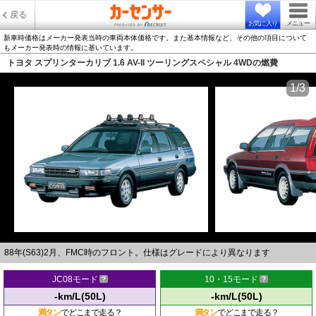
戻る
お気に入り
メニュー
新車時価格はメーカー発表当時の車両本体価格です。また基本情報など、その他の項目について
もメーカー発表時の情報に基いています。
トヨタ スプリンターカリブ 1.6 AV-II ツーリングスペシャル 4WDの燃費
1/3
88年(S63)2月、FMC時のフロント。仕様はグレードにより異なります
JC08モード
10・15モード
-km/L(50L)
-km/L(50L)
満タン
でどこまで走る？
満タン
でどこまで走る？