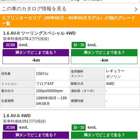
この車のカタログ情報を見る
スプリンターカリブ（89年08月～90年08月モデル）の他のグレード
一覧
1.6 AV-II ツーリングスペシャル 4WD
新車時価格
170.1
万円(税抜)
JC08
-km/L
10・15
-km/L
満タンでどこまで走る？
満タンでどこまで走る？
-km
-km
レギュラー
使用燃料
1587cc
排気量
エンジン
ガソリン
フロア4AT
4WD
ミッション
駆動方式
100ps/5600rpm
-
最大出力
過給器（ターボ）
1989年08月～199
-
生産期間
燃費性能
0年08月
1.6 AV-II 4WD
新車時価格
151
万円(税抜)
JC08
-km/L
10・15
-km/L
満タンでどこまで走る？
満タンでどこまで走る？