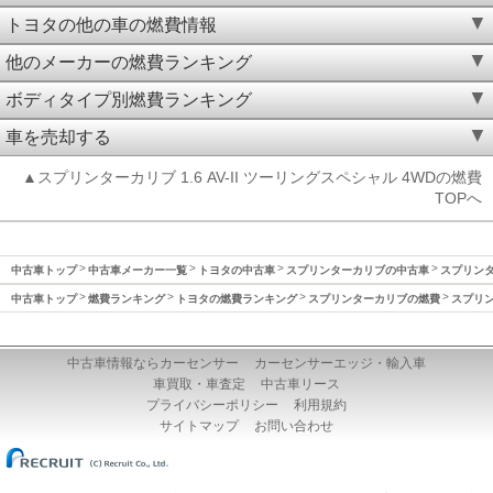
トヨタの他の車の燃費情報
他のメーカーの燃費ランキング
ボディタイプ別燃費ランキング
車を売却する
▲スプリンターカリブ 1.6 AV-II ツーリングスペシャル 4WDの燃費
TOPへ
中古車トップ
中古車メーカー一覧
トヨタの中古車
スプリンターカリブの中古車
スプリンタ
中古車トップ
燃費ランキング
トヨタの燃費ランキング
スプリンターカリブの燃費
スプリン
中古車情報ならカーセンサー
カーセンサーエッジ・輸入車
車買取・車査定
中古車リース
プライバシーポリシー
利用規約
サイトマップ
お問い合わせ