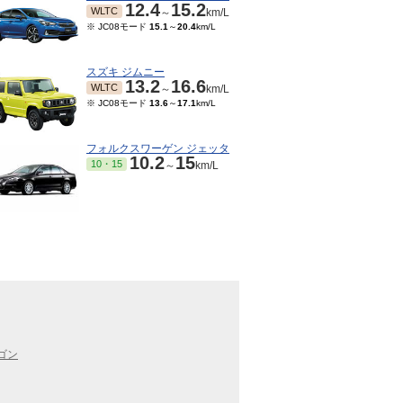
12.4
15.2
WLTC
～
km/L
※ JC08モード
15.1
～
20.4
km/L
スズキ ジムニー
13.2
16.6
WLTC
～
km/L
※ JC08モード
13.6
～
17.1
km/L
フォルクスワーゲン ジェッタ
10.2
15
10・15
～
km/L
ゴン