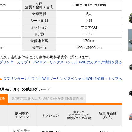
室内
5mm
1780x1360x1200mm
全長 x 全幅 x 全高
乗車定員
5人
シート配列
2列
ミッション
フロア4AT
ドア数
5ドア
最低地上高
170mm
pm
最高出力
100ps/5600rpm
のため、走行条件等により実際の燃料消費率は異なります。
プリンターカリブ 1.6 AV-II ツーリングスペシャル 4WDのカタログ情報を見る
スプリンターカリブ 1.6 AV-II ツーリングスペシャル 4WDの燃費・トップヘ
08月モデル）の他のグレード
価格
駆動方式/最大出力/過給器/生産期間/燃費性能
満タンで
使用燃料
新車時価格
ミッション
どこまで走る？
エンジン
(税込)
(燃費xタンク容量)
レギュラー