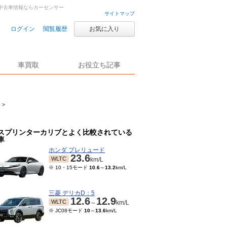
古車・中古車情報ならカーセンサー
サイトマップ
ログイン
閲覧履歴
お気に入り
車買取
お役立ち記事
>
スプリンターカリブとよく比較されている
車
ホンダ プレリュード
23.6
WLTC
km/L
※ 10・15モード
10.6
～
13.2
km/L
三菱 デリカD：5
12.6
12.9
WLTC
～
km/L
※ JC08モード
10
～
13.6
km/L