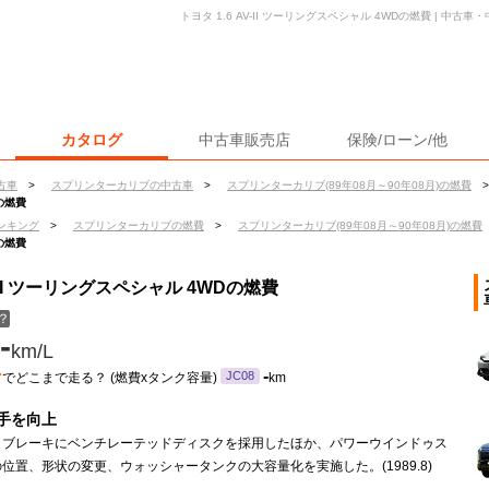
トヨタ 1.6 AV-II ツーリングスペシャル 4WDの燃費 | 中
カタログ
中古車販売店
保険/ローン/他
古車
>
スプリンターカリブの中古車
>
スプリンターカリブ(89年08月～90年08月)の燃費
>
Dの燃費
ンキング
>
スプリンターカリブの燃費
>
スプリンターカリブ(89年08月～90年08月)の燃費
Dの燃費
-II ツーリングスペシャル 4WDの燃費
？
-
km/L
ン
-
JC08
でどこまで走る？ (燃費xタンク容量)
km
手を向上
トブレーキにベンチレーテッドディスクを採用したほか、パワーウインドゥス
位置、形状の変更、ウォッシャータンクの大容量化を実施した。(1989.8)