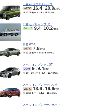
三菱 eKクロススペース
16.4
20.9
WLTC
～
km/L
※ JC08モード
21
～
27.2
km/L
日産 セドリックワゴン
9.4
10.2
10・15
～
km/L
日産 GT-R
7.8
WLTC
km/L
※ JC08モード
8.4
～
8.8
km/L
スバル インプレッサSTI
9
9.4
JC08
～
km/L
※ 10・15モード
9.7
～
10.4
km/L
スバル インプレッサハッチバック
13.6
16.6
WLTC
～
km/L
※ JC08モード
14.7
～
19.4
km/L
スバル インプレッサスポーツ