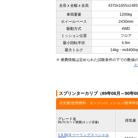
全長 x 全幅 x 全高
4370x1655x148
車両重量
1200kg
ホイールベース
2430mm
駆動方式
4WD
ミッション位置
フロア
最小回転半径
4.9m
最大トルク
14kg・m/4400r
※ 燃費情報は定められた試験条件の下での数値
ス
スプリンターカリブ（89年08月～90年
排気量/使用燃料・エンジン/ミッション/新車時
グレード名
排気量
WLTCモード燃費(タンク容量)
1.6 AV-II ツーリングスペシャル