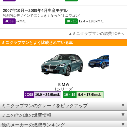
2007年10月～2009年4月生産モデル
独創的なデザインで広く大きくなった“ミニワゴン”
JC08
-km/L
10・15
12.4～18.0km/L
▲ミニクラブマンの燃費TOPへ
ミニクラブマンとよく比較されている車
ＢＭＷ
1シリーズ
JC08
10.0～24.9km/L
10・15
9.4～17.6km/L
ミニクラブマンのグレードをピックアップ
ミニの他の車の燃費情報
他のメーカーの燃費ランキング