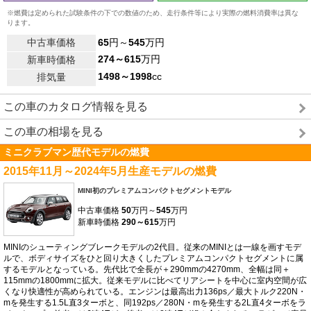
※燃費は定められた試験条件の下での数値のため、走行条件等により実際の燃料消費率は異な
ります。
中古車価格
65
円～
545
万円
274～615
万円
新車時価格
1498～1998
cc
排気量
この車のカタログ情報を見る
この車の相場を見る
ミニクラブマン歴代モデルの燃費
2015年11月～2024年5月生産モデルの燃費
MINI初のプレミアムコンパクトセグメントモデル
中古車価格
50
万円～
545
万円
新車時価格
290～615
万円
MINIのシューティングブレークモデルの2代目。従来のMINIとは一線を画すモデ
ルで、ボディサイズをひと回り大きくしたプレミアムコンパクトセグメントに属
するモデルとなっている。先代比で全長が＋290mmの4270mm、全幅は同＋
115mmの1800mmに拡大。従来モデルに比べてリアシートを中心に室内空間が広
くなり快適性が高められている。エンジンは最高出力136ps／最大トルク220N・
mを発生する1.5L直3ターボと、同192ps／280N・mを発生する2L直4ターボをラ