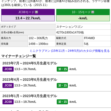
インナップ。前者には6速ATが、後者には8速ATが組み合わされる。ラゲージ容量
は360Lを確保している（2015.11）
JC08モード
10・15モード
13.4～22.7km/L
-km/L
ステーションワゴン
ボディタイプ
4270x1800x1470/他
全長x全幅x全高(mm)
102～306馬力
FF/4WD
最高出力
駆動方式
1498～1998cc
5名
排気量
乗車定員
ミニクラブマン (15年11月～24年5月)のカタログ情報を見る
マイナーチェンジ一覧
2023年7月～2024年5月生産モデル
JC08
13.5～19.7km/L
10・15
-km/L
2023年4月～2023年6月生産モデル
JC08
13.5～19.7km/L
10・15
-km/L
2023年1月～2023年3月生産モデル
JC08
13.5～19.7km/L
10・15
-km/L