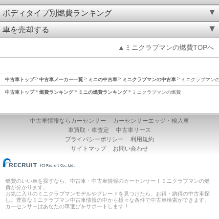
ボディタイプ別燃費ランキング
車を売却する
▲ミニクラブマンの燃費TOPへ
中古車トップ
中古車メーカー一覧
ミニの中古車
ミニクラブマンの中古車
ミニクラブマン
中古車トップ
燃費ランキング
ミニの燃費ランキング
ミニクラブマンの燃費
中古車情報ならカーセンサー
カーセンサーエッジ・輸入車
車買取・車査定
中古車リース
プライバシーポリシー
利用規約
サイトマップ
お問い合わせ
燃費のいい車を探すなら、中古車・中古車情報のカーセンサー！ミニクラブマンの燃
費が分かります。
お気に入りのミニクラブマンモデルやグレードを見つけたら、お得・納得の中古車探
し。豊富なミニクラブマン中古車情報の中から様々な条件で中古車検索ができます。
カーセンサーはあなたの車選びをサポートします！