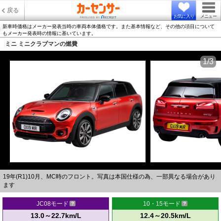
戻る
お気に入り
メニュー
新車時価格はメーカー発表当時の車両本体価格です。また基本情報など、その他の項目について
もメーカー発表時の情報に基いています。
ミニ ミニクラブマンの燃費
1/3
19年(R1)10月、MC時のフロント。写真は本国仕様の為、一部異なる場合があり
ます
JC08モード
10・15モード
13.0～22.7km/L
12.4～20.5km/L