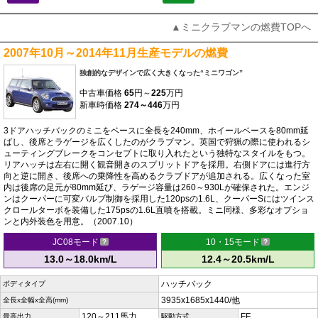
▲ミニクラブマンの燃費TOPへ
2007年10月～2014年11月生産モデルの燃費
独創的なデザインで広く大きくなった“ミニワゴン”
中古車価格
65
円～
225
万円
新車時価格
274～446
万円
3ドアハッチバックのミニをベースに全長を240mm、ホイールベースを80mm延
ばし、後席とラゲージを広くしたのがクラブマン。英国で狩猟の際に使われるシ
ューティングブレークをコンセプトに取り入れたという独特なスタイルをもつ。
リアハッチは左右に開く観音開きのスプリットドアを採用。右側ドアには進行方
向と逆に開き、後席への乗降性を高めるクラブドアが追加される。広くなった室
内は後席の足元が80mm延び、ラゲージ容量は260～930Lが確保された。エンジ
ンはクーパーに可変バルブ制御を採用した120psの1.6L、クーパーSにはツインス
クロールターボを装備した175psの1.6L直噴を搭載。ミニ同様、多彩なオプショ
ンと内外装色を用意。（2007.10）
JC08モード
10・15モード
13.0～18.0km/L
12.4～20.5km/L
ハッチバック
ボディタイプ
3935x1685x1440/他
全長x全幅x全高(mm)
120～211馬力
FF
最高出力
駆動方式