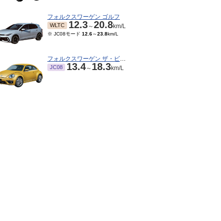
フォルクスワーゲン ゴルフ
12.3
20.8
WLTC
～
km/L
※ JC08モード
12.6
～
23.8
km/L
フォルクスワーゲン ザ・ビートル
13.4
18.3
JC08
～
km/L