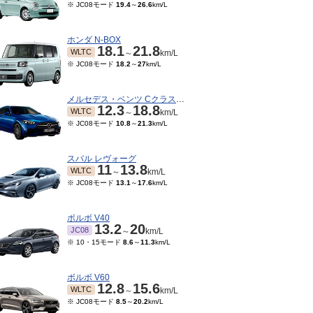
※ JC08モード
19.4
～
26.6
km/L
ホンダ N-BOX
18.1
21.8
WLTC
～
km/L
※ JC08モード
18.2
～
27
km/L
メルセデス・ベンツ Cクラスワゴン
12.3
18.8
WLTC
～
km/L
※ JC08モード
10.8
～
21.3
km/L
スバル レヴォーグ
11
13.8
WLTC
～
km/L
※ JC08モード
13.1
～
17.6
km/L
ボルボ V40
13.2
20
JC08
～
km/L
※ 10・15モード
8.6
～
11.3
km/L
ボルボ V60
12.8
15.6
WLTC
～
km/L
※ JC08モード
8.5
～
20.2
km/L