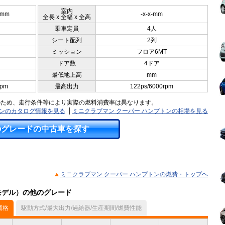
室内
0mm
-x-x-mm
全長 x 全幅 x 全高
乗車定員
4人
シート配列
2列
ミッション
フロア6MT
ドア数
4ドア
最低地上高
mm
rpm
最高出力
122ps/6000rpm
のため、走行条件等により実際の燃料消費率は異なります。
トンのカタログ情報を見る
ミニクラブマン クーパー ハンプトンの相場を見る
のグレードの中古車を探す
ミニクラブマン クーパー ハンプトンの燃費・トップヘ
月モデル）の他のグレード
価格
駆動方式/最大出力/過給器/生産期間/燃費性能