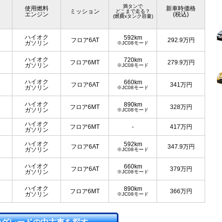
満タンで
使用燃料
新車時価格
ミッション
どこまで走る？
エンジン
(税込)
(燃費xタンク容量)
ハイオク
592km
フロア6AT
292.9
万円
ガソリン
※JC08モード
ハイオク
720km
フロア6MT
279.9
万円
ガソリン
※JC08モード
ハイオク
660km
フロア6AT
341
万円
ガソリン
※JC08モード
ハイオク
890km
フロア6MT
328
万円
ガソリン
※JC08モード
ハイオク
フロア6MT
-
417
万円
ガソリン
ハイオク
592km
フロア6AT
347.9
万円
ガソリン
※JC08モード
ハイオク
660km
フロア6AT
379
万円
ガソリン
※JC08モード
ハイオク
890km
フロア6MT
366
万円
ガソリン
※JC08モード