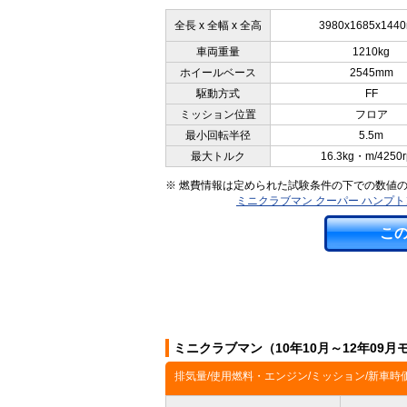
全長 x 全幅 x 全高
3980x1685x144
車両重量
1210kg
ホイールベース
2545mm
駆動方式
FF
ミッション位置
フロア
最小回転半径
5.5m
最大トルク
16.3kg・m/4250
※ 燃費情報は定められた試験条件の下での数値
ミニクラブマン クーパー ハンプ
こ
ミニクラブマン（10年10月～12年09
排気量/使用燃料・エンジン/ミッション/新車時