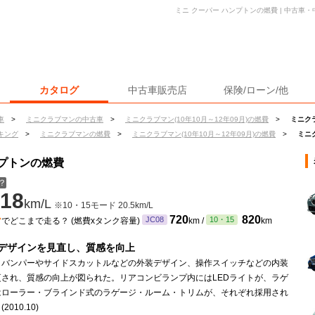
ミニ クーパー ハンプトンの燃費 | 中古車
カタログ
中古車販売店
保険/ローン/他
車
>
ミニクラブマンの中古車
>
ミニクラブマン(10年10月～12年09月)の燃費
>
ミニク
キング
>
ミニクラブマンの燃費
>
ミニクラブマン(10年10月～12年09月)の燃費
>
ミニ
ンプトンの燃費
？
18
km/L
※10・15モード 20.5km/L
ン
720
820
JC08
10・15
でどこまで走る？ (燃費xタンク容量)
km /
km
デザインを見直し、質感を向上
トバンパーやサイドスカットルなどの外装デザイン、操作スイッチなどの内装
更され、質感の向上が図られた。リアコンビランプ内にはLEDライトが、ラゲ
はローラー・ブラインド式のラゲージ・ルーム・トリムが、それぞれ採用され
2010.10)