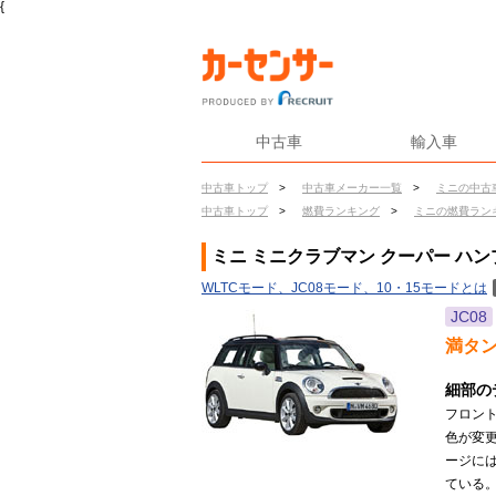
{
中古車
輸入車
中古車トップ
>
中古車メーカー一覧
>
ミニの中古
中古車トップ
>
燃費ランキング
>
ミニの燃費ラン
ミニ ミニクラブマン クーパー ハ
WLTCモード、JC08モード、10・15モードとは
JC08
満タ
細部の
フロン
色が変
ージに
ている。(