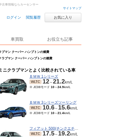
・中古車情報ならカーセンサー
サイトマップ
ログイン
閲覧履歴
お気に入り
車買取
お役立ち記事
ラブマン クーパー ハンプトンの燃費
クラブマン クーパー ハンプトンの燃費
ミニクラブマンとよく比較されている車
ＢＭＷ 1シリーズ
12
21.2
WLTC
～
km/L
※ JC08モード
10
～
24.9
km/L
ＢＭＷ 3シリーズツーリング
10.6
15.6
WLTC
～
km/L
※ JC08モード
10
～
21.4
km/L
フィアット 500(チンクエチェント)
17.5
19.2
WLTC
～
km/L