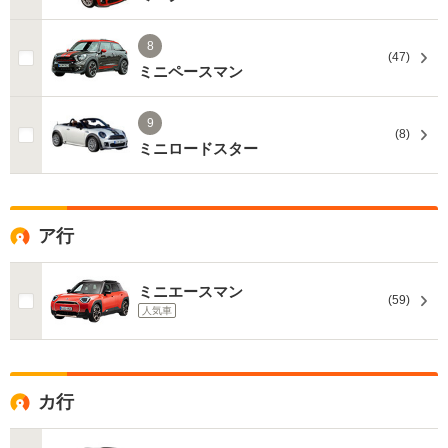
8
(47)
ミニペースマン
9
(8)
ミニロードスター
ア行
ミニエースマン
(59)
人気車
カ行