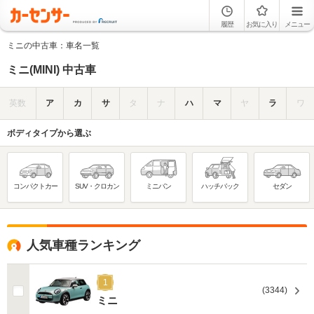
履歴
お気に入り
メニュー
ミニの中古車：車名一覧
ミニ(MINI) 中古車
英数
ア
カ
サ
タ
ナ
ハ
マ
ヤ
ラ
ワ
ボディタイプから選ぶ
コンパクトカー
SUV・クロカン
ミニバン
ハッチバック
セダン
人気車種ランキング
1
(3344)
ミニ