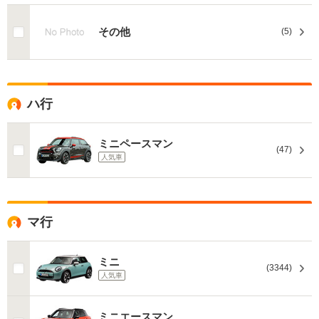
その他
(5)
ハ行
ミニペースマン
(47)
人気車
マ行
ミニ
(3344)
人気車
ミニエースマン