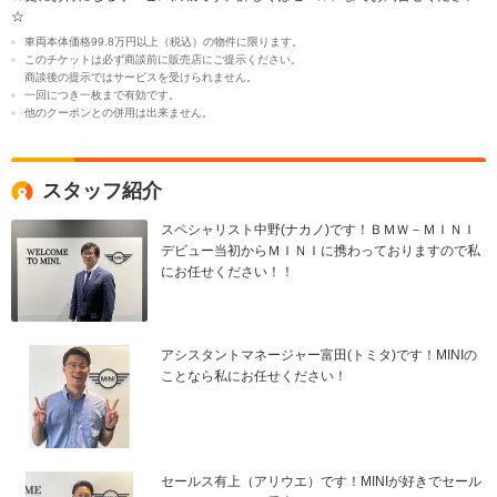
☆
車両本体価格99.8万円以上（税込）の物件に限ります。
このチケットは必ず商談前に販売店にご提示ください。
商談後の提示ではサービスを受けられません。
一回につき一枚まで有効です。
他のクーポンとの併用は出来ません。
スタッフ紹介
スペシャリスト中野(ナカノ)です！ＢＭＷ－ＭＩＮＩ
デビュー当初からＭＩＮＩに携わっておりますので私
にお任せください！！
アシスタントマネージャー富田(トミタ)です！MINIの
ことなら私にお任せください！
セールス有上（アリウエ）です！MINIが好きでセール