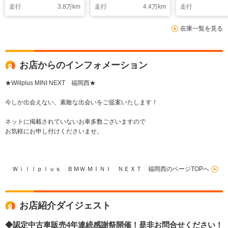
走行
3.8
万km
走行
4.4
万km
走行
在庫一覧を見る
お店からのインフォメーション
★Willplus MINI NEXT 福岡西★
今しか出会えない、素敵な出会いをご提案いたします！
ネットに掲載されていないお車多数ございますので
お気軽にお申し付けくださいませ。
Ｗｉｌｌｐｌｕｓ ＢＭＷ ＭＩＮＩ ＮＥＸＴ 福岡西のページTOPへ
お店紹介ダイジェスト
◆認定中古車販売4年連続感謝祭開催！是非お問合せください！