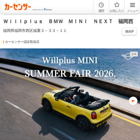
履歴
お気に入り
メニュー
Ｗｉｌｌｐｌｕｓ ＢＭＷ ＭＩＮＩ ＮＥＸＴ 福岡西
福岡県福岡市西区福重３－３３－１１
MAP
カーセンサー認定取扱店
1/4