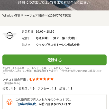
Willplus MINI サマーフェア開催中!!(2026/07/17更新)
営業時間
10:00～18:30
定休日
毎週水曜日、第２、第３火曜日
法人名
ウイルプラスモトーレン株式会社
電話する
※お問い合わせの際「カーセンサーを見た」とお伝えください。
※車の購入に関するご相談・確認専用ダイヤルです。その他のお問い合わせはご遠慮くださ
い。
4.9
クチコミ総合評価：
（投稿数626件）
4.9
4.9
4.8
4.8
接客 :
雰囲気 :
アフター :
品質 :
この販売店で購入された方のクチコミでは
「
接客の満足度
」が特に評価されています