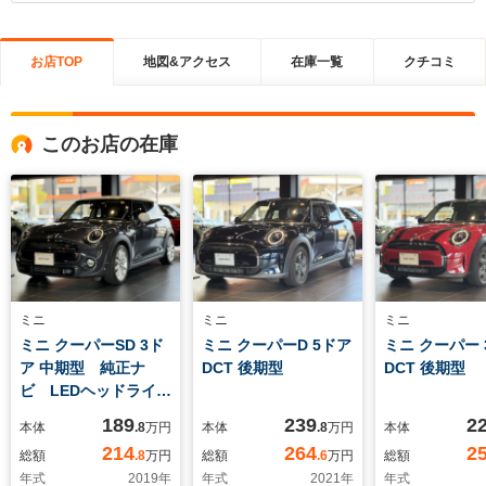
お店TOP
地図&アクセス
在庫一覧
クチコミ
このお店の在庫
ミニ
ミニ
ミニ
ミニ クーパーSD 3ド
ミニ クーパーD 5ドア
ミニ クーパー 
ア 中期型 純正ナ
DCT 後期型
DCT 後期型
ビ LEDヘッドライ
ト UJテールラン
189
239
2
本体
.8
万円
本体
.8
万円
本体
プ ETC2.0 コンフ
214
264
2
総額
.8
万円
総額
.6
万円
総額
ォートアクセス
年式
2019
年
年式
2021
年
年式