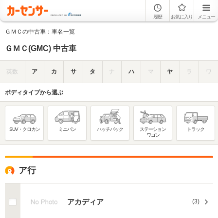
履歴
お気に入り
メニュー
ＧＭＣの中古車：車名一覧
ＧＭＣ(GMC) 中古車
英数
ア
カ
サ
タ
ナ
ハ
マ
ヤ
ラ
ワ
ボディタイプから選ぶ
SUV・クロカン
ミニバン
ハッチバック
ステーション
トラック
ワゴン
ア行
アカディア
(3)