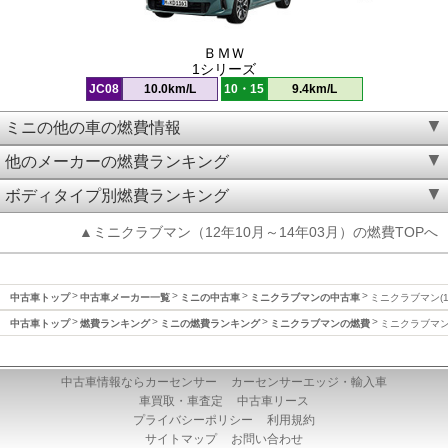
ＢＭＷ
1シリーズ
JC08
10.0km/L
10・15
9.4km/L
ミニの他の車の燃費情報
他のメーカーの燃費ランキング
ボディタイプ別燃費ランキング
▲ミニクラブマン（12年10月～14年03月）の燃費TOPへ
中古車トップ
中古車メーカー一覧
ミニの中古車
ミニクラブマンの中古車
ミニクラブマン(1
中古車トップ
燃費ランキング
ミニの燃費ランキング
ミニクラブマンの燃費
ミニクラブマン(
中古車情報ならカーセンサー
カーセンサーエッジ・輸入車
車買取・車査定
中古車リース
プライバシーポリシー
利用規約
サイトマップ
お問い合わせ