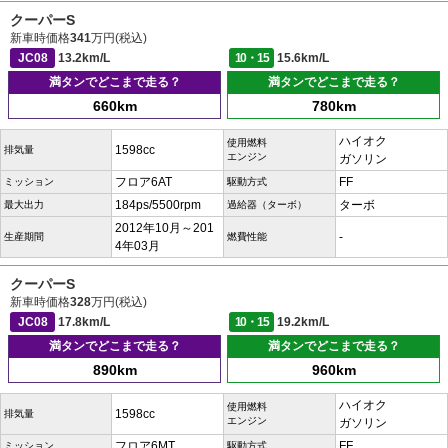
クーパーS
新車時価格
341
万円(税込)
JC08
13.2km/L
10・15
15.6km/L
満タンでどこまで走る？
満タンでどこまで走る？
660km
780km
ハイオク
使用燃料
1598cc
排気量
エンジン
ガソリン
フロア6AT
FF
ミッション
駆動方式
184ps/5500rpm
ターボ
最大出力
過給器（ターボ）
2012年10月～201
-
生産期間
燃費性能
4年03月
クーパーS
新車時価格
328
万円(税込)
JC08
17.8km/L
10・15
19.2km/L
満タンでどこまで走る？
満タンでどこまで走る？
890km
960km
ハイオク
使用燃料
1598cc
排気量
エンジン
ガソリン
フロア6MT
FF
ミッション
駆動方式