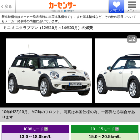
戻る
お気に入り
メニュー
新車時価格はメーカー発表当時の車両本体価格です。また基本情報など、その他の項目について
もメーカー発表時の情報に基いています。
ミニ ミニクラブマン（12年10月～14年03月）の燃費
1/2
10年(H22)10月、MC時のフロント。写真は本国仕様の為、一部異なる場合があ
ります
JC08モード
10・15モード
13.0～18.0km/L
15.0～20.5km/L