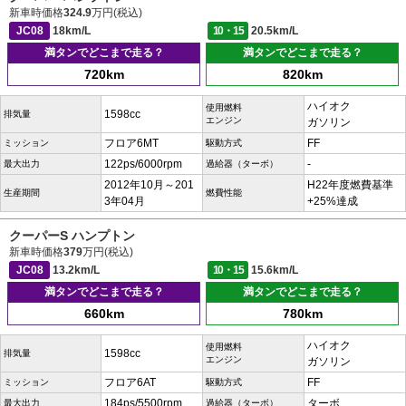
新車時価格
324.9
万円(税込)
JC08
18km/L
10・15
20.5km/L
満タンでどこまで走る？
満タンでどこまで走る？
720km
820km
ハイオク
使用燃料
1598cc
排気量
エンジン
ガソリン
フロア6MT
FF
ミッション
駆動方式
122ps/6000rpm
-
最大出力
過給器（ターボ）
2012年10月～201
H22年度燃費基準
生産期間
燃費性能
3年04月
+25%達成
クーパーS ハンプトン
新車時価格
379
万円(税込)
JC08
13.2km/L
10・15
15.6km/L
満タンでどこまで走る？
満タンでどこまで走る？
660km
780km
ハイオク
使用燃料
1598cc
排気量
エンジン
ガソリン
フロア6AT
FF
ミッション
駆動方式
184ps/5500rpm
ターボ
最大出力
過給器（ターボ）