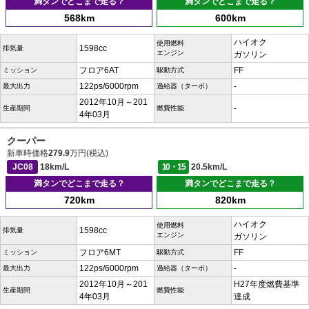
満タンでどこまで走る？
満タンでどこまで走る？
568km
600km
ハイオク
使用燃料
1598cc
排気量
エンジン
ガソリン
フロア6AT
FF
ミッション
駆動方式
122ps/6000rpm
-
最大出力
過給器（ターボ）
2012年10月～201
-
生産期間
燃費性能
4年03月
クーパー
新車時価格
279.9
万円(税込)
JC08
18km/L
10・15
20.5km/L
満タンでどこまで走る？
満タンでどこまで走る？
720km
820km
ハイオク
使用燃料
1598cc
排気量
エンジン
ガソリン
フロア6MT
FF
ミッション
駆動方式
122ps/6000rpm
-
最大出力
過給器（ターボ）
2012年10月～201
H27年度燃費基準
生産期間
燃費性能
4年03月
達成