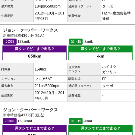
184ps/5500rpm
ターボ
最大出力
過給器（ターボ）
2012年10月～201
H27年度燃費基準
生産期間
燃費性能
4年03月
達成
ジョン・クーパー・ワークス
新車時価格
430
万円(税込)
JC08
13km/L
10・15
-km/L
満タンでどこまで走る？
満タンでどこまで走る？
650km
-km
ハイオク
使用燃料
1598cc
排気量
エンジン
ガソリン
フロア6AT
FF
ミッション
駆動方式
211ps/6000rpm
ターボ
最大出力
過給器（ターボ）
2012年10月～201
-
生産期間
燃費性能
4年03月
ジョン・クーパー・ワークス
新車時価格
417
万円(税込)
JC08
16.3km/L
10・15
-km/L
満タンでどこまで走る？
満タンでどこまで走る？