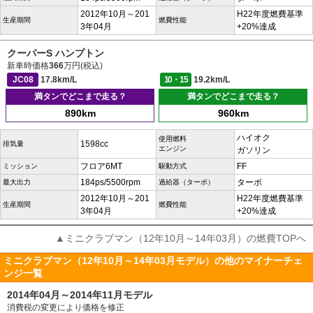
2012年10月～201
H22年度燃費基準
生産期間
燃費性能
3年04月
+20%達成
クーパーS ハンプトン
新車時価格
366
万円(税込)
JC08
17.8km/L
10・15
19.2km/L
満タンでどこまで走る？
満タンでどこまで走る？
890km
960km
ハイオク
使用燃料
1598cc
排気量
エンジン
ガソリン
フロア6MT
FF
ミッション
駆動方式
184ps/5500rpm
ターボ
最大出力
過給器（ターボ）
2012年10月～201
H22年度燃費基準
生産期間
燃費性能
3年04月
+20%達成
▲ミニクラブマン（12年10月～14年03月）の燃費TOPへ
ミニクラブマン（12年10月～14年03月モデル）の他のマイナーチェ
ンジ一覧
2014年04月～2014年11月モデル
消費税の変更により価格を修正