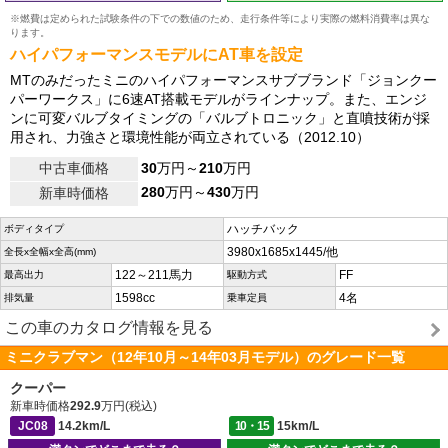
※燃費は定められた試験条件の下での数値のため、走行条件等により実際の燃料消費率は異な
ります。
ハイパフォーマンスモデルにAT車を設定
MTのみだったミニのハイパフォーマンスサブブランド「ジョンクー
パーワークス」に6速AT搭載モデルがラインナップ。また、エンジ
ンに可変バルブタイミングの「バルブトロニック」と直噴技術が採
用され、力強さと環境性能が両立されている（2012.10）
中古車価格
30
万円～
210
万円
280
万円～
430
万円
新車時価格
ハッチバック
ボディタイプ
3980x1685x1445/他
全長x全幅x全高(mm)
122～211馬力
FF
最高出力
駆動方式
1598cc
4名
排気量
乗車定員
この車のカタログ情報を見る
ミニクラブマン（12年10月～14年03月モデル）のグレード一覧
クーパー
新車時価格
292.9
万円(税込)
JC08
14.2km/L
10・15
15km/L