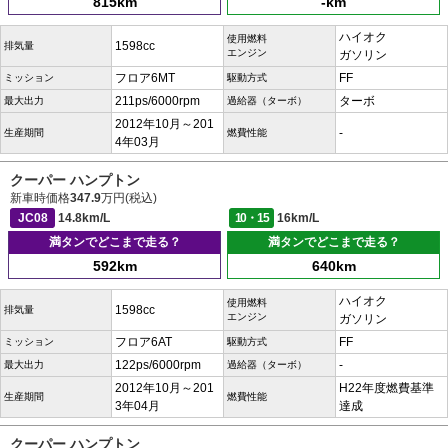
815km
-km
ハイオク
使用燃料
1598cc
排気量
エンジン
ガソリン
フロア6MT
FF
ミッション
駆動方式
211ps/6000rpm
ターボ
最大出力
過給器（ターボ）
2012年10月～201
-
生産期間
燃費性能
4年03月
クーパー ハンプトン
新車時価格
347.9
万円(税込)
JC08
14.8km/L
10・15
16km/L
満タンでどこまで走る？
満タンでどこまで走る？
592km
640km
ハイオク
使用燃料
1598cc
排気量
エンジン
ガソリン
フロア6AT
FF
ミッション
駆動方式
122ps/6000rpm
-
最大出力
過給器（ターボ）
2012年10月～201
H22年度燃費基準
生産期間
燃費性能
3年04月
達成
クーパー ハンプトン