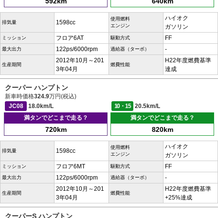
592km
640km
ハイオク
使用燃料
1598cc
排気量
エンジン
ガソリン
フロア6AT
FF
ミッション
駆動方式
122ps/6000rpm
-
最大出力
過給器（ターボ）
2012年10月～201
H22年度燃費基準
生産期間
燃費性能
3年04月
達成
クーパー ハンプトン
新車時価格
324.9
万円(税込)
JC08
18.0km/L
10・15
20.5km/L
満タンでどこまで走る？
満タンでどこまで走る？
720km
820km
ハイオク
使用燃料
1598cc
排気量
エンジン
ガソリン
フロア6MT
FF
ミッション
駆動方式
122ps/6000rpm
-
最大出力
過給器（ターボ）
2012年10月～201
H22年度燃費基準
生産期間
燃費性能
3年04月
+25%達成
クーパーS ハンプトン