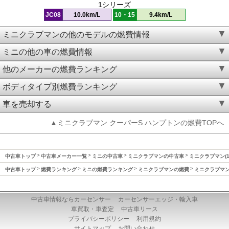
1シリーズ
JC08
10.0km/L
10・15
9.4km/L
ミニクラブマンの他のモデルの燃費情報
ミニの他の車の燃費情報
他のメーカーの燃費ランキング
ボディタイプ別燃費ランキング
車を売却する
▲ミニクラブマン クーパーS ハンプトンの燃費TOPへ
中古車トップ
中古車メーカー一覧
ミニの中古車
ミニクラブマンの中古車
ミニクラブマン(1
中古車トップ
燃費ランキング
ミニの燃費ランキング
ミニクラブマンの燃費
ミニクラブマン(
中古車情報ならカーセンサー
カーセンサーエッジ・輸入車
車買取・車査定
中古車リース
プライバシーポリシー
利用規約
サイトマップ
お問い合わせ