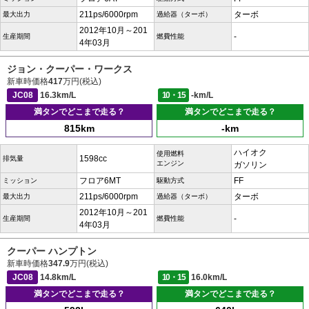
211ps/6000rpm
ターボ
最大出力
過給器（ターボ）
2012年10月～201
-
生産期間
燃費性能
4年03月
ジョン・クーパー・ワークス
新車時価格
417
万円(税込)
JC08
16.3km/L
10・15
-km/L
満タンでどこまで走る？
満タンでどこまで走る？
815km
-km
ハイオク
使用燃料
1598cc
排気量
エンジン
ガソリン
フロア6MT
FF
ミッション
駆動方式
211ps/6000rpm
ターボ
最大出力
過給器（ターボ）
2012年10月～201
-
生産期間
燃費性能
4年03月
クーパー ハンプトン
新車時価格
347.9
万円(税込)
JC08
14.8km/L
10・15
16.0km/L
満タンでどこまで走る？
満タンでどこまで走る？