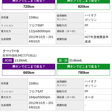
満タンでどこまで走る？
満タンでどこまで走る？
720km
820km
ハイオク
使用燃料
1598cc
排気量
エンジン
ガソリン
フロア6MT
FF
ミッション
駆動方式
122ps/6000rpm
-
最大出力
過給器（ターボ）
2012年10月～201
H27年度燃費基準
生産期間
燃費性能
4年03月
達成
クーパーS
新車時価格
341
万円(税込)
JC08
13.2km/L
10・15
15.6km/L
満タンでどこまで走る？
満タンでどこまで走る？
660km
780km
ハイオク
使用燃料
1598cc
排気量
エンジン
ガソリン
フロア6AT
FF
ミッション
駆動方式
184ps/5500rpm
ターボ
最大出力
過給器（ターボ）
2012年10月～201
-
生産期間
燃費性能
4年03月