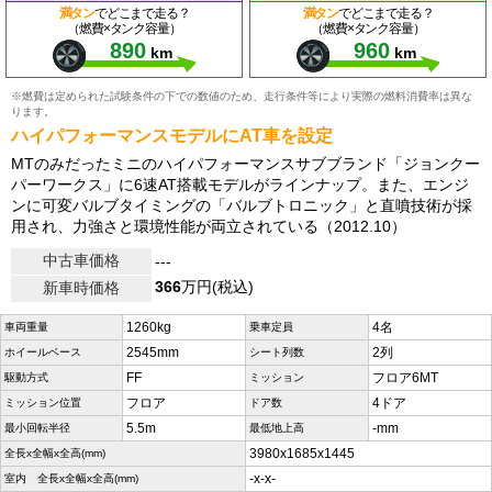
満タン
でどこまで走る？
満タン
でどこまで走る？
（燃費×タンク容量）
（燃費×タンク容量）
890
960
km
km
※燃費は定められた試験条件の下での数値のため、走行条件等により実際の燃料消費率は異な
ります。
ハイパフォーマンスモデルにAT車を設定
MTのみだったミニのハイパフォーマンスサブブランド「ジョンクー
パーワークス」に6速AT搭載モデルがラインナップ。また、エンジ
ンに可変バルブタイミングの「バルブトロニック」と直噴技術が採
用され、力強さと環境性能が両立されている（2012.10）
中古車価格
---
366
万円(税込)
新車時価格
1260kg
4名
車両重量
乗車定員
2545mm
2列
ホイールベース
シート列数
FF
フロア6MT
駆動方式
ミッション
フロア
4ドア
ミッション位置
ドア数
5.5m
-mm
最小回転半径
最低地上高
3980x1685x1445
全長x全幅x全高(mm)
-x-x-
室内 全長x全幅x全高(mm)