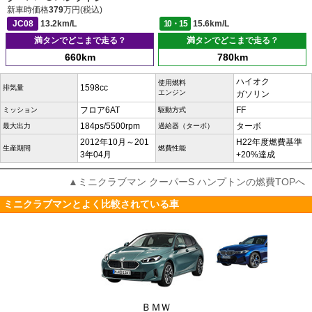
新車時価格
379
万円(税込)
JC08
13.2km/L
10・15
15.6km/L
満タンでどこまで走る？
満タンでどこまで走る？
660km
780km
ハイオク
使用燃料
1598cc
排気量
エンジン
ガソリン
フロア6AT
FF
ミッション
駆動方式
184ps/5500rpm
ターボ
最大出力
過給器（ターボ）
2012年10月～201
H22年度燃費基準
生産期間
燃費性能
3年04月
+20%達成
▲ミニクラブマン クーパーS ハンプトンの燃費TOPへ
ミニクラブマンとよく比較されている車
ＢＭＷ