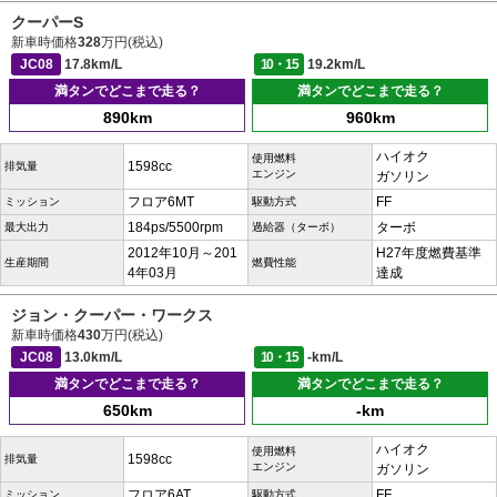
クーパーS
新車時価格
328
万円(税込)
JC08
17.8km/L
10・15
19.2km/L
満タンでどこまで走る？
満タンでどこまで走る？
890km
960km
ハイオク
使用燃料
1598cc
排気量
エンジン
ガソリン
フロア6MT
FF
ミッション
駆動方式
184ps/5500rpm
ターボ
最大出力
過給器（ターボ）
2012年10月～201
H27年度燃費基準
生産期間
燃費性能
4年03月
達成
ジョン・クーパー・ワークス
新車時価格
430
万円(税込)
JC08
13.0km/L
10・15
-km/L
満タンでどこまで走る？
満タンでどこまで走る？
650km
-km
ハイオク
使用燃料
1598cc
排気量
エンジン
ガソリン
フロア6AT
FF
ミッション
駆動方式