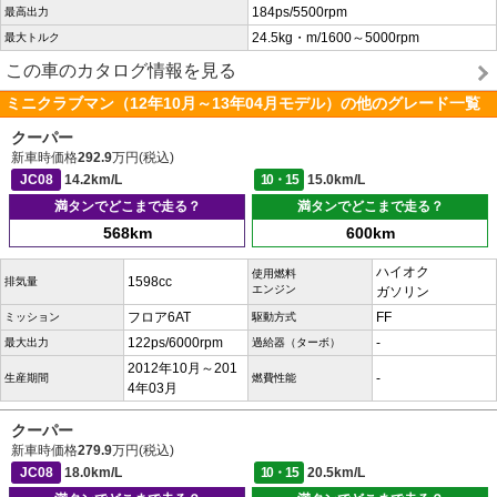
184ps/5500rpm
最高出力
24.5kg・m/1600～5000rpm
最大トルク
この車のカタログ情報を見る
ミニクラブマン（12年10月～13年04月モデル）の他のグレード一覧
クーパー
新車時価格
292.9
万円(税込)
JC08
14.2km/L
10・15
15.0km/L
満タンでどこまで走る？
満タンでどこまで走る？
568km
600km
ハイオク
使用燃料
1598cc
排気量
エンジン
ガソリン
フロア6AT
FF
ミッション
駆動方式
122ps/6000rpm
-
最大出力
過給器（ターボ）
2012年10月～201
-
生産期間
燃費性能
4年03月
クーパー
新車時価格
279.9
万円(税込)
JC08
18.0km/L
10・15
20.5km/L