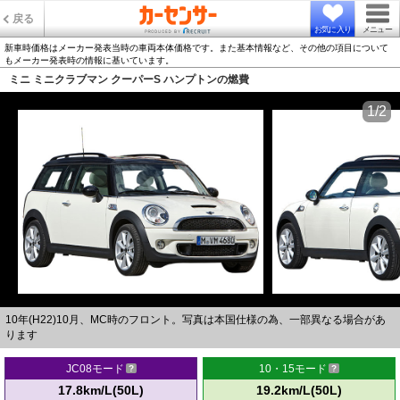
戻る
お気に入り
メニュー
新車時価格はメーカー発表当時の車両本体価格です。また基本情報など、その他の項目について
もメーカー発表時の情報に基いています。
ミニ ミニクラブマン クーパーS ハンプトンの燃費
1/2
10年(H22)10月、MC時のフロント。写真は本国仕様の為、一部異なる場合があ
ります
JC08モード
10・15モード
17.8km/L(50L)
19.2km/L(50L)