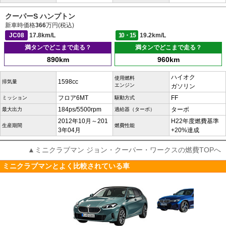
クーパーS ハンプトン
新車時価格
366
万円(税込)
JC08
17.8km/L
10・15
19.2km/L
満タンでどこまで走る？
満タンでどこまで走る？
890km
960km
ハイオク
使用燃料
1598cc
排気量
エンジン
ガソリン
フロア6MT
FF
ミッション
駆動方式
184ps/5500rpm
ターボ
最大出力
過給器（ターボ）
2012年10月～201
H22年度燃費基準
生産期間
燃費性能
3年04月
+20%達成
▲ミニクラブマン ジョン・クーパー・ワークスの燃費TOPへ
ミニクラブマンとよく比較されている車