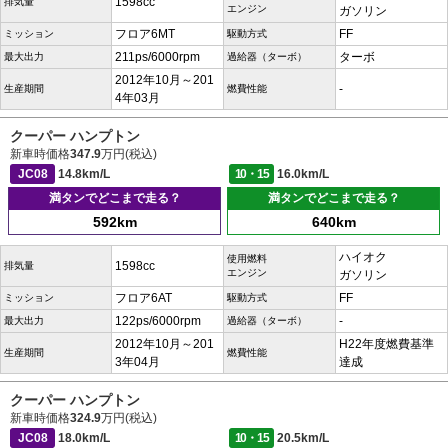
1598cc
排気量
エンジン
ガソリン
フロア6MT
FF
ミッション
駆動方式
211ps/6000rpm
ターボ
最大出力
過給器（ターボ）
2012年10月～201
-
生産期間
燃費性能
4年03月
クーパー ハンプトン
新車時価格
347.9
万円(税込)
JC08
14.8km/L
10・15
16.0km/L
満タンでどこまで走る？
満タンでどこまで走る？
592km
640km
ハイオク
使用燃料
1598cc
排気量
エンジン
ガソリン
フロア6AT
FF
ミッション
駆動方式
122ps/6000rpm
-
最大出力
過給器（ターボ）
2012年10月～201
H22年度燃費基準
生産期間
燃費性能
3年04月
達成
クーパー ハンプトン
新車時価格
324.9
万円(税込)
JC08
18.0km/L
10・15
20.5km/L