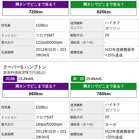
満タンでどこまで走る？
満タンでどこまで走る？
720km
820km
ハイオク
使用燃料
1598cc
排気量
エンジン
ガソリン
フロア6MT
FF
ミッション
駆動方式
122ps/6000rpm
-
最大出力
過給器（ターボ）
2012年10月～201
H22年度燃費基準
生産期間
燃費性能
3年04月
+25%達成
クーパーS ハンプトン
新車時価格
379
万円(税込)
JC08
13.2km/L
10・15
15.6km/L
満タンでどこまで走る？
満タンでどこまで走る？
660km
780km
ハイオク
使用燃料
1598cc
排気量
エンジン
ガソリン
フロア6AT
FF
ミッション
駆動方式
184ps/5500rpm
ターボ
最大出力
過給器（ターボ）
2012年10月～201
H22年度燃費基準
生産期間
燃費性能
3年04月
+20%達成