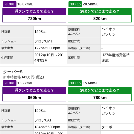
JC08
18.0km/L
10・15
20.5km/L
満タンでどこまで走る？
満タンでどこまで走る？
720km
820km
ハイオク
使用燃料
1598cc
排気量
エンジン
ガソリン
フロア6MT
FF
ミッション
駆動方式
122ps/6000rpm
-
最大出力
過給器（ターボ）
2012年10月～201
H27年度燃費基準
生産期間
燃費性能
4年03月
達成
クーパーS
新車時価格
341
万円(税込)
JC08
13.2km/L
10・15
15.6km/L
満タンでどこまで走る？
満タンでどこまで走る？
660km
780km
ハイオク
使用燃料
1598cc
排気量
エンジン
ガソリン
フロア6AT
FF
ミッション
駆動方式
184ps/5500rpm
ターボ
最大出力
過給器（ターボ）