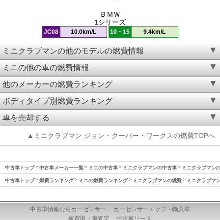
ＢＭＷ
1シリーズ
JC08
10.0km/L
10・15
9.4km/L
ミニクラブマンの他のモデルの燃費情報
ミニの他の車の燃費情報
他のメーカーの燃費ランキング
ボディタイプ別燃費ランキング
車を売却する
▲ミニクラブマン ジョン・クーパー・ワークスの燃費TOPへ
中古車トップ
中古車メーカー一覧
ミニの中古車
ミニクラブマンの中古車
ミニクラブマン(1
中古車トップ
燃費ランキング
ミニの燃費ランキング
ミニクラブマンの燃費
ミニクラブマン(
中古車情報ならカーセンサー
カーセンサーエッジ・輸入車
車買取・車査定
中古車リース