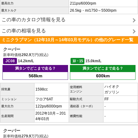
211ps/6000rpm
最高出力
26.5kg・m/1750～5500rpm
最大トルク
この車のカタログ情報を見る
この車の相場を見る
ミニクラブマン（12年10月～14年03月モデル）の他のグレード一覧
クーパー
新車時価格
292.9
万円(税込)
JC08
14.2km/L
10・15
15.0km/L
満タンでどこまで走る？
満タンでどこまで走る？
568km
600km
ハイオク
使用燃料
1598cc
排気量
エンジン
ガソリン
フロア6AT
FF
ミッション
駆動方式
122ps/6000rpm
-
最大出力
過給器（ターボ）
2012年10月～201
-
生産期間
燃費性能
4年03月
クーパー
新車時価格
279.9
万円(税込)