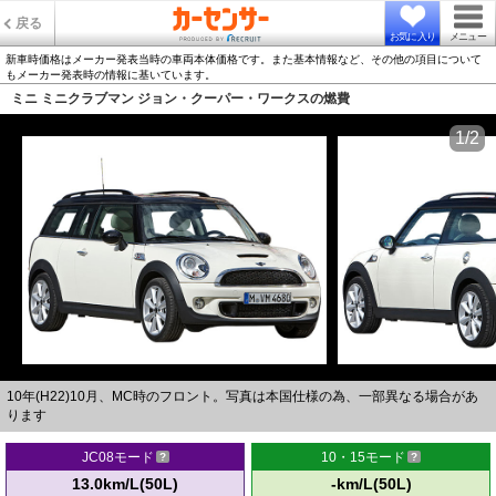
戻る
お気に入り
メニュー
新車時価格はメーカー発表当時の車両本体価格です。また基本情報など、その他の項目について
もメーカー発表時の情報に基いています。
ミニ ミニクラブマン ジョン・クーパー・ワークスの燃費
1/2
10年(H22)10月、MC時のフロント。写真は本国仕様の為、一部異なる場合があ
ります
JC08モード
10・15モード
13.0km/L(50L)
-km/L(50L)