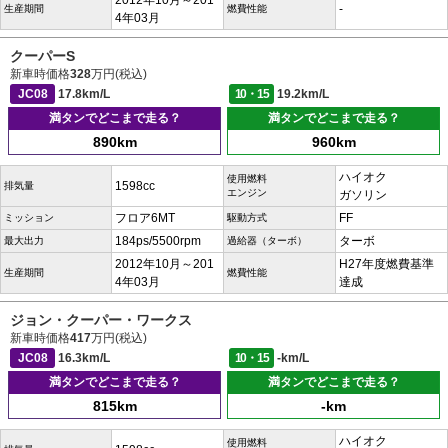
2012年10月～201
-
生産期間
燃費性能
4年03月
クーパーS
新車時価格
328
万円(税込)
JC08
17.8km/L
10・15
19.2km/L
満タンでどこまで走る？
満タンでどこまで走る？
890km
960km
ハイオク
使用燃料
1598cc
排気量
エンジン
ガソリン
フロア6MT
FF
ミッション
駆動方式
184ps/5500rpm
ターボ
最大出力
過給器（ターボ）
2012年10月～201
H27年度燃費基準
生産期間
燃費性能
4年03月
達成
ジョン・クーパー・ワークス
新車時価格
417
万円(税込)
JC08
16.3km/L
10・15
-km/L
満タンでどこまで走る？
満タンでどこまで走る？
815km
-km
ハイオク
使用燃料