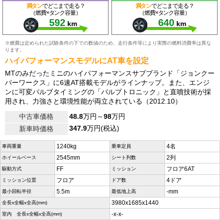
満タン
でどこまで走る？
満タン
でどこまで走る？
（燃費×タンク容量）
（燃費×タンク容量）
592
640
km
km
※燃費は定められた試験条件の下での数値のため、走行条件等により実際の燃料消費率は異な
ります。
ハイパフォーマンスモデルにAT車を設定
MTのみだったミニのハイパフォーマンスサブブランド「ジョンクー
パーワークス」に6速AT搭載モデルがラインナップ。また、エンジ
ンに可変バルブタイミングの「バルブトロニック」と直噴技術が採
用され、力強さと環境性能が両立されている（2012.10）
中古車価格
48.8
万円～
98
万円
347.9
万円(税込)
新車時価格
1240kg
4名
車両重量
乗車定員
2545mm
2列
ホイールベース
シート列数
FF
フロア6AT
駆動方式
ミッション
フロア
4ドア
ミッション位置
ドア数
5.5m
-mm
最小回転半径
最低地上高
3980x1685x1440
全長x全幅x全高(mm)
-x-x-
室内 全長x全幅x全高(mm)