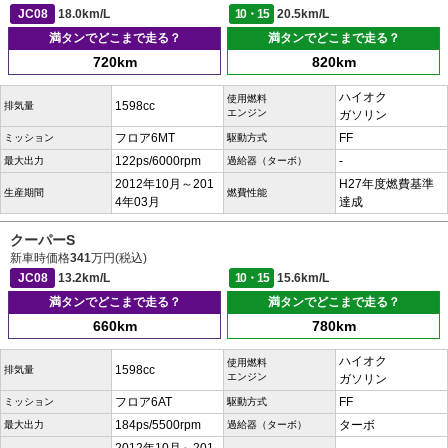
JC08
18.0km/L
10・15
20.5km/L
満タンでどこまで走る？
満タンでどこまで走る？
720km
820km
ハイオク
使用燃料
1598cc
排気量
エンジン
ガソリン
フロア6MT
FF
ミッション
駆動方式
122ps/6000rpm
-
最大出力
過給器（ターボ）
2012年10月～201
H27年度燃費基準
生産期間
燃費性能
4年03月
達成
クーパーS
新車時価格
341
万円(税込)
JC08
13.2km/L
10・15
15.6km/L
満タンでどこまで走る？
満タンでどこまで走る？
660km
780km
ハイオク
使用燃料
1598cc
排気量
エンジン
ガソリン
フロア6AT
FF
ミッション
駆動方式
184ps/5500rpm
ターボ
最大出力
過給器（ターボ）