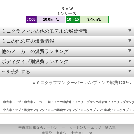
ＢＭＷ
1シリーズ
JC08
10.0km/L
10・15
9.4km/L
ミニクラブマンの他のモデルの燃費情報
ミニの他の車の燃費情報
他のメーカーの燃費ランキング
ボディタイプ別燃費ランキング
車を売却する
▲ミニクラブマン クーパー ハンプトンの燃費TOPへ
中古車トップ
中古車メーカー一覧
ミニの中古車
ミニクラブマンの中古車
ミニクラブマン(1
中古車トップ
燃費ランキング
ミニの燃費ランキング
ミニクラブマンの燃費
ミニクラブマン(
中古車情報ならカーセンサー
カーセンサーエッジ・輸入車
車買取・車査定
中古車リース