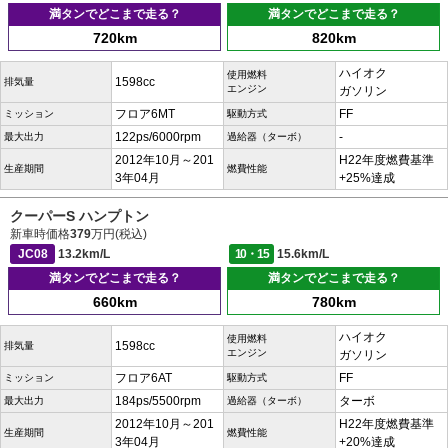
満タンでどこまで走る？
満タンでどこまで走る？
720km
820km
ハイオク
使用燃料
1598cc
排気量
エンジン
ガソリン
フロア6MT
FF
ミッション
駆動方式
122ps/6000rpm
-
最大出力
過給器（ターボ）
2012年10月～201
H22年度燃費基準
生産期間
燃費性能
3年04月
+25%達成
クーパーS ハンプトン
新車時価格
379
万円(税込)
JC08
13.2km/L
10・15
15.6km/L
満タンでどこまで走る？
満タンでどこまで走る？
660km
780km
ハイオク
使用燃料
1598cc
排気量
エンジン
ガソリン
フロア6AT
FF
ミッション
駆動方式
184ps/5500rpm
ターボ
最大出力
過給器（ターボ）
2012年10月～201
H22年度燃費基準
生産期間
燃費性能
3年04月
+20%達成