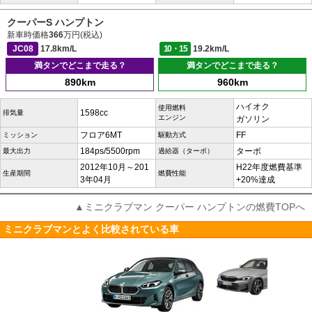
クーパーS ハンプトン
新車時価格
366
万円(税込)
JC08
17.8km/L
10・15
19.2km/L
満タンでどこまで走る？
満タンでどこまで走る？
890km
960km
ハイオク
使用燃料
1598cc
排気量
エンジン
ガソリン
フロア6MT
FF
ミッション
駆動方式
184ps/5500rpm
ターボ
最大出力
過給器（ターボ）
2012年10月～201
H22年度燃費基準
生産期間
燃費性能
3年04月
+20%達成
▲ミニクラブマン クーパー ハンプトンの燃費TOPへ
ミニクラブマンとよく比較されている車