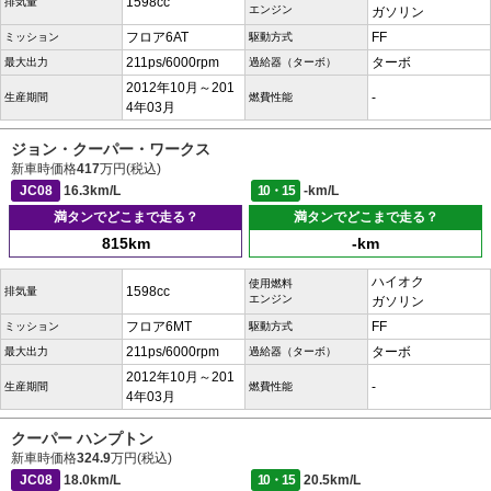
1598cc
排気量
エンジン
ガソリン
フロア6AT
FF
ミッション
駆動方式
211ps/6000rpm
ターボ
最大出力
過給器（ターボ）
2012年10月～201
-
生産期間
燃費性能
4年03月
ジョン・クーパー・ワークス
新車時価格
417
万円(税込)
JC08
16.3km/L
10・15
-km/L
満タンでどこまで走る？
満タンでどこまで走る？
815km
-km
ハイオク
使用燃料
1598cc
排気量
エンジン
ガソリン
フロア6MT
FF
ミッション
駆動方式
211ps/6000rpm
ターボ
最大出力
過給器（ターボ）
2012年10月～201
-
生産期間
燃費性能
4年03月
クーパー ハンプトン
新車時価格
324.9
万円(税込)
JC08
18.0km/L
10・15
20.5km/L