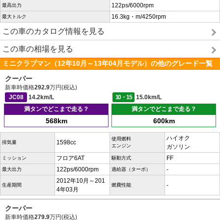
122ps/6000rpm
最高出力
16.3kg・m/4250rpm
最大トルク
この車のカタログ情報を見る
この車の相場を見る
ミニクラブマン（12年10月～13年04月モデル）の他のグレード一覧
クーパー
新車時価格
292.9
万円(税込)
JC08
14.2km/L
10・15
15.0km/L
満タンでどこまで走る？
満タンでどこまで走る？
568km
600km
ハイオク
使用燃料
1598cc
排気量
エンジン
ガソリン
フロア6AT
FF
ミッション
駆動方式
122ps/6000rpm
-
最大出力
過給器（ターボ）
2012年10月～201
-
生産期間
燃費性能
4年03月
クーパー
新車時価格
279.9
万円(税込)