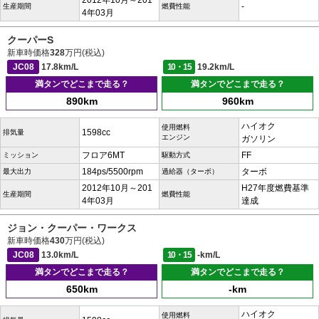
2012年10月～201
-
生産期間
燃費性能
4年03月
クーパーS
新車時価格
328
万円(税込)
JC08
17.8km/L
10・15
19.2km/L
満タンでどこまで走る？
満タンでどこまで走る？
890km
960km
ハイオク
使用燃料
1598cc
排気量
エンジン
ガソリン
フロア6MT
FF
ミッション
駆動方式
184ps/5500rpm
ターボ
最大出力
過給器（ターボ）
2012年10月～201
H27年度燃費基準
生産期間
燃費性能
4年03月
達成
ジョン・クーパー・ワークス
新車時価格
430
万円(税込)
JC08
13.0km/L
10・15
-km/L
満タンでどこまで走る？
満タンでどこまで走る？
650km
-km
ハイオク
使用燃料