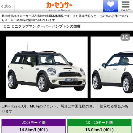
戻る
お気に入り
メニュー
新車時価格はメーカー発表当時の車両本体価格です。また基本情報など、その他の項目について
もメーカー発表時の情報に基いています。
ミニ ミニクラブマン クーパー ハンプトンの燃費
1/2
10年(H22)10月、MC時のフロント。写真は本国仕様の為、一部異なる場合があ
ります
JC08モード
10・15モード
14.8km/L(40L)
16.0km/L(40L)