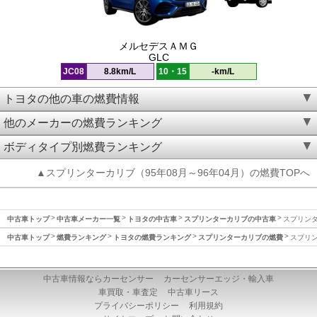
メルセデスＡＭＧ
GLC
JC08
8.8km/L
10・15
-km/L
トヨタの他の車の燃費情報
他のメーカーの燃費ランキング
ボディタイプ別燃費ランキング
▲スプリンターカリブ（95年08月～96年04月）の燃費TOPへ
中古車トップ
中古車メーカー一覧
トヨタの中古車
スプリンターカリブの中古車
スプリンタ
中古車トップ
燃費ランキング
トヨタの燃費ランキング
スプリンターカリブの燃費
スプリン
中古車情報ならカーセンサー
カーセンサーエッジ・輸入車
車買取・車査定
中古車リース
プライバシーポリシー
利用規約