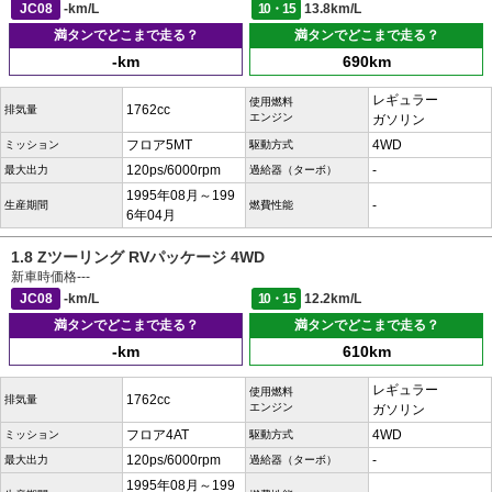
JC08
-km/L
10・15
13.8km/L
満タンでどこまで走る？
満タンでどこまで走る？
-km
690km
レギュラー
使用燃料
1762cc
排気量
エンジン
ガソリン
フロア5MT
4WD
ミッション
駆動方式
120ps/6000rpm
-
最大出力
過給器（ターボ）
1995年08月～199
-
生産期間
燃費性能
6年04月
1.8 Zツーリング RVパッケージ 4WD
新車時価格
---
JC08
-km/L
10・15
12.2km/L
満タンでどこまで走る？
満タンでどこまで走る？
-km
610km
レギュラー
使用燃料
1762cc
排気量
エンジン
ガソリン
フロア4AT
4WD
ミッション
駆動方式
120ps/6000rpm
-
最大出力
過給器（ターボ）
1995年08月～199