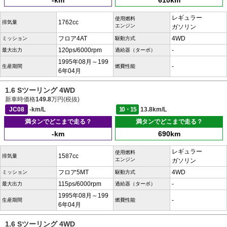
-km
610km
レギュラー
使用燃料
1762cc
排気量
エンジン
ガソリン
フロア4AT
4WD
ミッション
駆動方式
120ps/6000rpm
-
最大出力
過給器（ターボ）
1995年08月～199
-
生産期間
燃費性能
6年04月
1.6 Sツーリング 4WD
新車時価格
149.8
万円(税抜)
JC08
-km/L
10・15
13.8km/L
満タンでどこまで走る？
満タンでどこまで走る？
-km
690km
レギュラー
使用燃料
1587cc
排気量
エンジン
ガソリン
フロア5MT
4WD
ミッション
駆動方式
115ps/6000rpm
-
最大出力
過給器（ターボ）
1995年08月～199
-
生産期間
燃費性能
6年04月
1.6 Sツーリング 4WD