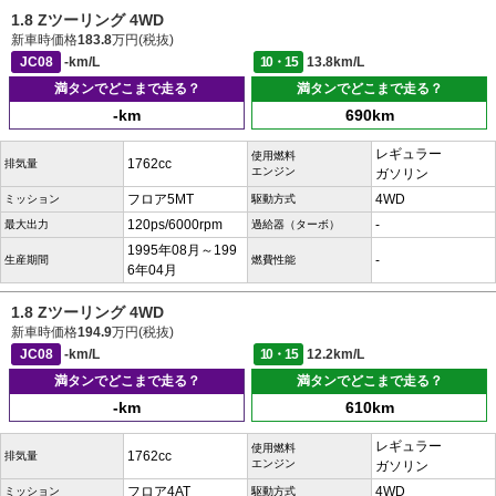
1.8 Zツーリング 4WD
新車時価格
183.8
万円(税抜)
JC08
-km/L
10・15
13.8km/L
満タンでどこまで走る？
満タンでどこまで走る？
-km
690km
レギュラー
使用燃料
1762cc
排気量
エンジン
ガソリン
フロア5MT
4WD
ミッション
駆動方式
120ps/6000rpm
-
最大出力
過給器（ターボ）
1995年08月～199
-
生産期間
燃費性能
6年04月
1.8 Zツーリング 4WD
新車時価格
194.9
万円(税抜)
JC08
-km/L
10・15
12.2km/L
満タンでどこまで走る？
満タンでどこまで走る？
-km
610km
レギュラー
使用燃料
1762cc
排気量
エンジン
ガソリン
フロア4AT
4WD
ミッション
駆動方式