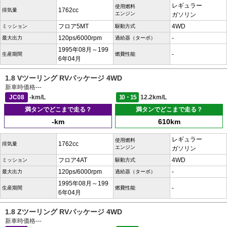
レギュラー
使用燃料
1762cc
排気量
エンジン
ガソリン
フロア5MT
4WD
ミッション
駆動方式
120ps/6000rpm
-
最大出力
過給器（ターボ）
1995年08月～199
-
生産期間
燃費性能
6年04月
1.8 Vツーリング RVパッケージ 4WD
新車時価格
---
JC08
-km/L
10・15
12.2km/L
満タンでどこまで走る？
満タンでどこまで走る？
-km
610km
レギュラー
使用燃料
1762cc
排気量
エンジン
ガソリン
フロア4AT
4WD
ミッション
駆動方式
120ps/6000rpm
-
最大出力
過給器（ターボ）
1995年08月～199
-
生産期間
燃費性能
6年04月
1.8 Zツーリング RVパッケージ 4WD
新車時価格
---