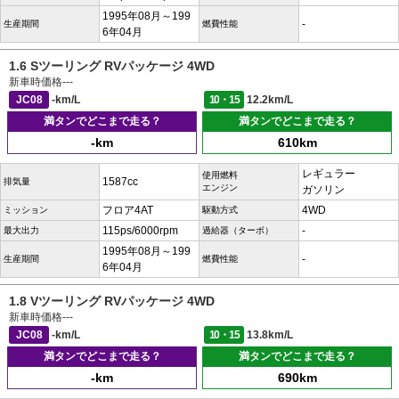
1995年08月～199
-
生産期間
燃費性能
6年04月
1.6 Sツーリング RVパッケージ 4WD
新車時価格
---
JC08
-km/L
10・15
12.2km/L
満タンでどこまで走る？
満タンでどこまで走る？
-km
610km
レギュラー
使用燃料
1587cc
排気量
エンジン
ガソリン
フロア4AT
4WD
ミッション
駆動方式
115ps/6000rpm
-
最大出力
過給器（ターボ）
1995年08月～199
-
生産期間
燃費性能
6年04月
1.8 Vツーリング RVパッケージ 4WD
新車時価格
---
JC08
-km/L
10・15
13.8km/L
満タンでどこまで走る？
満タンでどこまで走る？
-km
690km