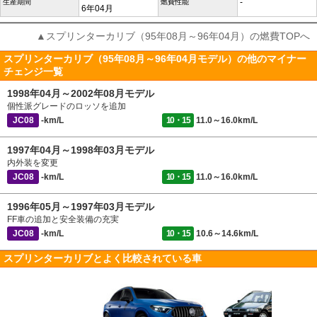
-
生産期間
燃費性能
6年04月
▲スプリンターカリブ（95年08月～96年04月）の燃費TOPへ
スプリンターカリブ（95年08月～96年04月モデル）の他のマイナー
チェンジ一覧
1998年04月～2002年08月モデル
個性派グレードのロッソを追加
JC08
-km/L
10・15
11.0～16.0km/L
1997年04月～1998年03月モデル
内外装を変更
JC08
-km/L
10・15
11.0～16.0km/L
1996年05月～1997年03月モデル
FF車の追加と安全装備の充実
JC08
-km/L
10・15
10.6～14.6km/L
スプリンターカリブとよく比較されている車