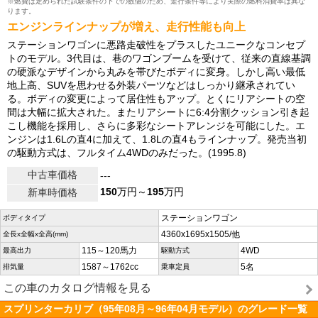
※燃費は定められた試験条件の下での数値のため、走行条件等により実際の燃料消費率は異な
ります。
エンジンラインナップが増え、走行性能も向上
ステーションワゴンに悪路走破性をプラスしたユニークなコンセプ
トのモデル。3代目は、巷のワゴンブームを受けて、従来の直線基調
の硬派なデザインから丸みを帯びたボディに変身。しかし高い最低
地上高、SUVを思わせる外装パーツなどはしっかり継承されてい
る。ボディの変更によって居住性もアップ。とくにリアシートの空
間は大幅に拡大された。またリアシートに6:4分割クッション引き起
こし機能を採用し、さらに多彩なシートアレンジを可能にした。エ
ンジンは1.6Lの直4に加えて、1.8Lの直4もラインナップ。発売当初
の駆動方式は、フルタイム4WDのみだった。(1995.8)
中古車価格
---
150
万円～
195
万円
新車時価格
ステーションワゴン
ボディタイプ
4360x1695x1505/他
全長x全幅x全高(mm)
115～120馬力
4WD
最高出力
駆動方式
1587～1762cc
5名
排気量
乗車定員
この車のカタログ情報を見る
スプリンターカリブ（95年08月～96年04月モデル）のグレード一覧