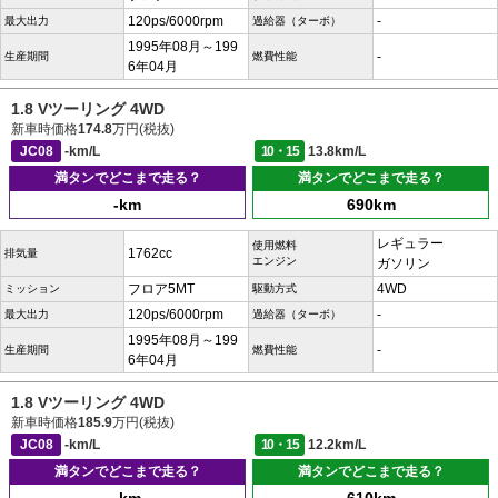
120ps/6000rpm
-
最大出力
過給器（ターボ）
1995年08月～199
-
生産期間
燃費性能
6年04月
1.8 Vツーリング 4WD
新車時価格
174.8
万円(税抜)
JC08
-km/L
10・15
13.8km/L
満タンでどこまで走る？
満タンでどこまで走る？
-km
690km
レギュラー
使用燃料
1762cc
排気量
エンジン
ガソリン
フロア5MT
4WD
ミッション
駆動方式
120ps/6000rpm
-
最大出力
過給器（ターボ）
1995年08月～199
-
生産期間
燃費性能
6年04月
1.8 Vツーリング 4WD
新車時価格
185.9
万円(税抜)
JC08
-km/L
10・15
12.2km/L
満タンでどこまで走る？
満タンでどこまで走る？