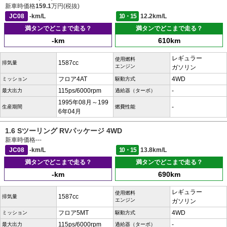
新車時価格
159.1
万円(税抜)
JC08
-km/L
10・15
12.2km/L
満タンでどこまで走る？
満タンでどこまで走る？
-km
610km
レギュラー
使用燃料
1587cc
排気量
エンジン
ガソリン
フロア4AT
4WD
ミッション
駆動方式
115ps/6000rpm
-
最大出力
過給器（ターボ）
1995年08月～199
-
生産期間
燃費性能
6年04月
1.6 Sツーリング RVパッケージ 4WD
新車時価格
---
JC08
-km/L
10・15
13.8km/L
満タンでどこまで走る？
満タンでどこまで走る？
-km
690km
レギュラー
使用燃料
1587cc
排気量
エンジン
ガソリン
フロア5MT
4WD
ミッション
駆動方式
115ps/6000rpm
-
最大出力
過給器（ターボ）