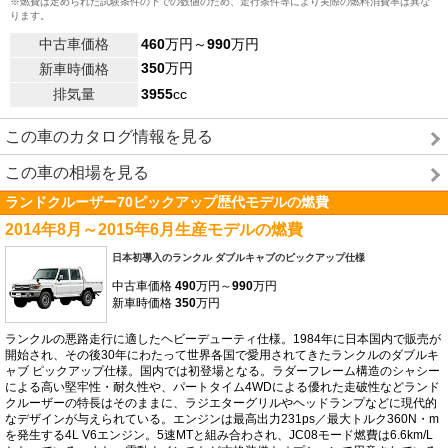
※燃費は定められた試験条件の下での数値のため、走行条件等により実際の燃料消費率は異な
ります。
中古車価格
460
万円～
990
万円
350
万円
新車時価格
排気量
3955
cc
この車のカタログ情報を見る
この車の相場を見る
ランドクルーザー70ピックアップ歴代モデルの燃費
2014年8月～2015年6月生産モデルの燃費
日本初導入のランクル ダブルキャブのピックアップ仕様
中古車価格
490
万円～
990
万円
新車時価格
350
万円
ランクルの悪路走行に適したヘビーデューティ仕様。1984年に日本国内で販売が
開始され、その後30年にわたって世界各国で愛用されてきたランクルのダブルキ
ャブ ピックアップ仕様。国内では初登場となる。ラダーフレーム構造のシャシー
による高い堅牢性・耐久性や、パートタイム4WDによる優れた走破性などランド
クルーザーの特長はそのままに、ラジエターグリルやヘッドランプなどに現代的
なデザインが与えられている。エンジンは最高出力231ps／最大トルク360N・m
を発生する4L V6エンジン。5速MTと組み合わされ、JC08モード燃費は6.6km/L