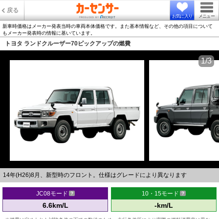
戻る
お気に入り
メニュー
新車時価格はメーカー発表当時の車両本体価格です。また基本情報など、その他の項目について
もメーカー発表時の情報に基いています。
トヨタ ランドクルーザー70ピックアップの燃費
1/3
14年(H26)8月、新型時のフロント。仕様はグレードにより異なります
JC08モード
10・15モード
6.6km/L
-km/L