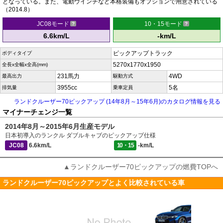
となっている。また、電動ウインチなど本格装備もオプションで用意されている
（2014.8）
JC08モード
10・15モード
6.6km/L
-km/L
ピックアップトラック
ボディタイプ
5270x1770x1950
全長x全幅x全高(mm)
231馬力
4WD
最高出力
駆動方式
3955cc
5名
排気量
乗車定員
ランドクルーザー70ピックアップ (14年8月～15年6月)のカタログ情報を見る
マイナーチェンジ一覧
2014年8月～2015年6月生産モデル
日本初導入のランクル ダブルキャブのピックアップ仕様
JC08
6.6km/L
10・15
-km/L
▲ランドクルーザー70ピックアップの燃費TOPへ
ランドクルーザー70ピックアップとよく比較されている車