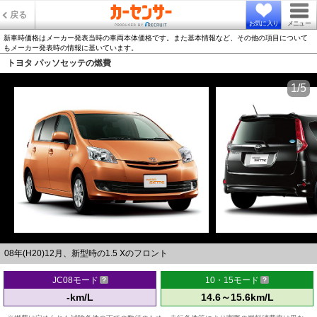
戻る
お気に入り
メニュー
新車時価格はメーカー発表当時の車両本体価格です。また基本情報など、その他の項目について
もメーカー発表時の情報に基いています。
トヨタ パッソセッテの燃費
1/5
08年(H20)12月、新型時の1.5 Xのフロント
JC08モード
10・15モード
-km/L
14.6～15.6km/L