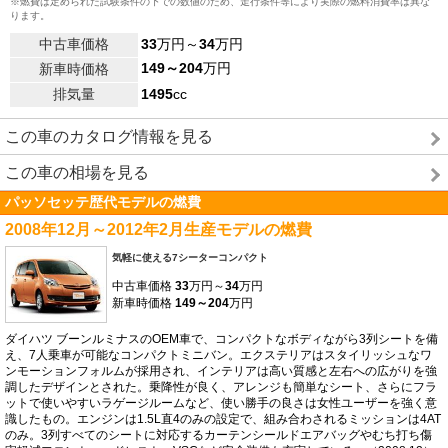
※燃費は定められた試験条件の下での数値のため、走行条件等により実際の燃料消費率は異な
ります。
中古車価格
33
万円～
34
万円
149～204
万円
新車時価格
排気量
1495
cc
この車のカタログ情報を見る
この車の相場を見る
パッソセッテ歴代モデルの燃費
2008年12月～2012年2月生産モデルの燃費
気軽に使える7シーターコンパクト
中古車価格
33
万円～
34
万円
新車時価格
149～204
万円
ダイハツ ブーンルミナスのOEM車で、コンパクトなボディながら3列シートを備
え、7人乗車が可能なコンパクトミニバン。エクステリアはスタイリッシュなワ
ンモーションフォルムが採用され、インテリアは高い質感と左右への広がりを強
調したデザインとされた。乗降性が良く、アレンジも簡単なシート、さらにフラ
ットで使いやすいラゲージルームなど、使い勝手の良さは女性ユーザーを強く意
識したもの。エンジンは1.5L直4のみの設定で、組み合わされるミッションは4AT
のみ。3列すべてのシートに対応するカーテンシールドエアバッグやむち打ち傷