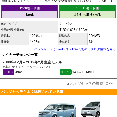
害軽減フロントヘッドレスト、VSCなど安全装備も充実している。（2008.12）
JC08モード
10・15モード
-km/L
14.6～15.6km/L
ミニバン
ボディタイプ
4180x1695x1620/他
全長x全幅x全高(mm)
109馬力
FF/4WD
最高出力
駆動方式
1495cc
7名
排気量
乗車定員
パッソセッテ (08年12月～12年2月)のカタログ情報を見る
マイナーチェンジ一覧
2008年12月～2012年2月生産モデル
気軽に使える7シーターコンパクト
JC08
-km/L
10・15
14.6～15.6km/L
▲パッソセッテの燃費TOPへ
パッソセッテとよく比較されている車