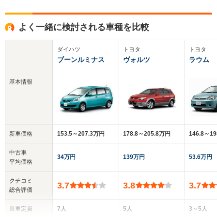
よく一緒に検討される車種を比較
ダイハツ
トヨタ
トヨタ
ブーンルミナス
ヴォルツ
ラウム
基本情報
新車価格
153.5～207.3万円
178.8～205.8万円
146.8～1
中古車
34万円
139万円
53.6万円
平均価格
クチコミ
3.7
3.8
3.7
総合評価
乗車定員
7人
5人
3～5人