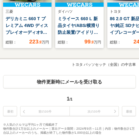
三菱
ダイハツ
トヨタ
デリカミニ 660 T プ
ミライース 660 L 新
86 2.0 GT 
レミアム 4WD ディス
品タイヤ/ABS/横滑り
ヤ/純正 SDナ
プレイオーディオ9イ
防止装置/アイドリン
イブレコーダー
ンチ/デジタルルーム
グストップ/禁煙車/エ
ヘッドランプ
223
99
2
総額：
.9
万円
総額：
.9
万円
総額：
ミラー/イーアシスト
アバッグ 運転席/エア
LED/Bluetoo
(ミツビシ)/両側電動ス
バッグ 助手席/衝突安
続/ETC/EBD付
ライドドア/シートヒ
全ボディ/パワーウイ
滑り防止装置/
トヨタ パッソセッテ（全国）の中古車
ーター 前席/マルチア
ンドウ/キーフリーシ
ズコントロール
ラウンドモニター/車
ステム/パワーステア
クモニター
線逸脱防止支援システ
リング/オートライト
物件更新時にメールを受け取る
ム
1
/1
最初
前の30件
次の30件
最後
※人気のクルマは平均1ヶ月で掲載終了
物件数合計1万台以上のメーカー｜算出データ期間：2024年9月～11月｜内容：物件数合計1万
台以上のメーカーのうち、掲載が終了した物件数が1,000台以上の場合