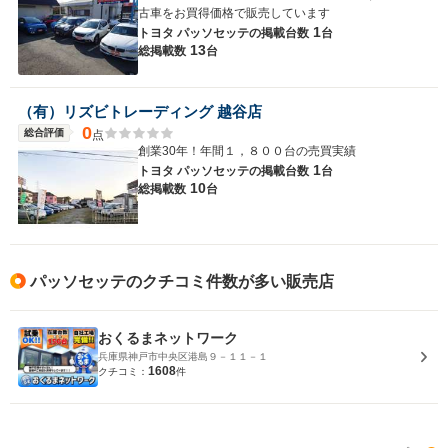
古車をお買得価格で販売しています
1
トヨタ パッソセッテの
掲載台数
台
13
総掲載数
台
（有）リズビトレーディング 越谷店
0
総合評価
点
創業30年！年間１，８００台の売買実績
1
トヨタ パッソセッテの
掲載台数
台
10
総掲載数
台
パッソセッテのクチコミ件数が多い販売店
おくるまネットワーク
兵庫県神戸市中央区港島９－１１－１
1608
クチコミ：
件