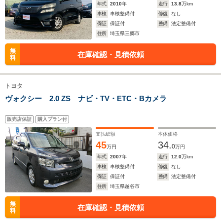
年式
2010
年
走行
13.8
万km
車検
車検整備付
修復
なし
保証
保証付
整備
法定整備付
住所
埼玉県三郷市
無
在庫確認・見積依頼
料
トヨタ
ヴォクシー 2.0 ZS ナビ・TV・ETC・Bカメラ
販売店保証
購入プラン付
支払総額
本体価格
45
34.
0
万円
万円
年式
2007
年
走行
12.0
万km
車検
車検整備付
修復
なし
保証
保証付
整備
法定整備付
住所
埼玉県越谷市
無
在庫確認・見積依頼
料