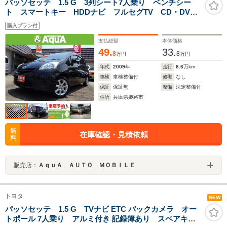
パッソセッテ 1.5 G 3列シート7人乗り ベンチシー
ト スマートキー HDDナビ フルセグTV CD・DVD
再生 バックカメラ ETC 15インチAW
購入プラン付
支払総額
本体価格
49.
33.
8
8
万円
万円
年式
2009
年
走行
8.6
万km
車検
車検整備付
修復
なし
保証
保証無
整備
法定整備付
住所
兵庫県姫路市
無
在庫確認・見積依頼
料
販売店：
ＡｑｕＡ ＡＵＴＯ ＭＯＢＩＬＥ
トヨタ
NEW
パッソセッテ 1.5 G TVナビ ETC バックカメラ オー
トポール 7人乗り アルミ付き 記録簿あり スペアキー