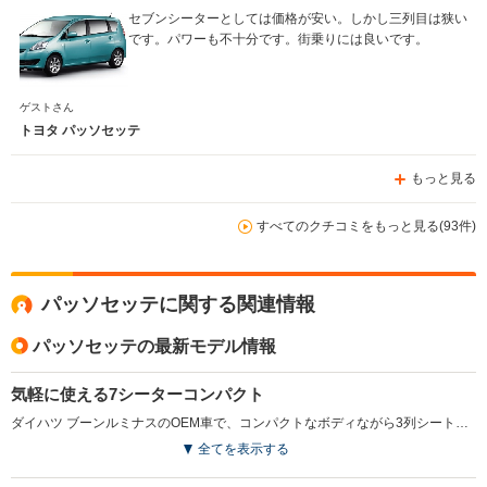
セブンシーターとしては価格が安い。しかし三列目は狭い
です。パワーも不十分です。街乗りには良いです。
ゲストさん
トヨタ パッソセッテ
もっと見る
すべてのクチコミをもっと見る(93件)
パッソセッテに関する関連情報
パッソセッテの最新モデル情報
気軽に使える7シーターコンパクト
ダイハツ ブーンルミナスのOEM車で、コンパクトなボディながら3列シートを備え、7人乗車が可能なコンパクトミニバン。エクステリアはスタイリッシュなワンモーションフォルムが採用され、インテリアは高い質感と左右への広がりを強調したデザインとされた。乗降性が良く、アレンジも簡単なシート、さらにフラットで使いやすいラゲージルームなど、使い勝手の良さは女性ユーザーを強く意識したもの。エンジンは1.5L直4のみの設定で、組み合わされるミッションは4ATのみ。3列すべてのシートに対応するカーテンシールドエアバッグやむち打ち傷害軽減フロントヘッドレスト、VSCなど安全装備も充実している。（2008.12）
全てを表示する