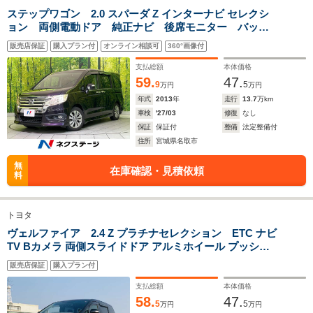
ステップワゴン 2.0 スパーダ Z インターナビ セレクシ
ョン 両側電動ドア 純正ナビ 後席モニター バック
排気量
1495cc
1794～1795cc
1496cc
カメラ スマートキー HIDヘッド ETC クルコン 純
販売店保証
購入プラン付
オンライン相談可
360°画像付
正16インチアルミ オートエアコン CD DVD再生 パ
駆動方式
FF、4WD
FF、4WD
FF、4WD
ドルシフト アイドリングストップ
支払総額
本体価格
59.
47.
9
5
万円
万円
年式
2013
年
走行
13.7
万km
車検
'27/03
修復
なし
保証
保証付
整備
法定整備付
住所
宮城県名取市
無
在庫確認・見積依頼
料
トヨタ
ヴェルファイア 2.4 Z プラチナセレクション ETC ナビ
TV Bカメラ 両側スライドドア アルミホイール プッシュ
スタート
販売店保証
購入プラン付
支払総額
本体価格
58.
47.
5
5
万円
万円