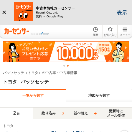
中古車情報カーセンサー
表示
Recruit Co., Ltd.
無料 － Google Play
履歴
お気に入り
メニュー
パッソセッテ（トヨタ）の中古車・中古車情報
トヨタ パッソセッテ
一覧から探す
地図から探す
更新時に
2
絞り込み
並べ替え
台
メール受信
トヨタ