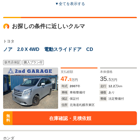
▼
全てを表示する
ドア数
5ドア
5ドア
5ドア
全高
全高
全高
お探しの条件に近しいクルマ
1.62m
1.61m～1.62m
1.54m
トヨタ
ノア 2.0 X 4WD 電動スライドドア CD
全幅
全幅
全
サイズ
1.7m
1.78m
1.
全長
全長
(全長x全幅x全高)
販売店保証
購入プラン付
4.18m～4.2m
4.37m
4.
支払総額
本体価格
47.
35.
5
5
万円
万円
年式
2007
年
走行
12.2
万km
ホイールベース
ホイールベース
ホイー
-m
-m
車検
車検整備付
修復
あり
保証
保証付
整備
法定整備付
住所
北海道札幌市東区
無
在庫確認・見積依頼
料
WLTCモード
-
-
-
燃費
ホンダ