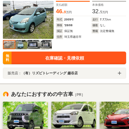
あり
支払総額
本体価格
46.
32.
9
5
万円
万円
年式
2009
年
走行
7.7
万km
車検
'28/08
修復
なし
保証
保証無
整備
法定整備無
住所
埼玉県越谷市
無
在庫確認・見積依頼
料
販売店：
（有）リズビトレーディング 越谷店
あなたにおすすめの中古車
［PR］