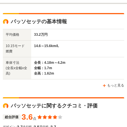
パッソセッテの基本情報
平均価格
33.2万円
10.15モード
14.6～15.6km/L
燃費
車体寸法
全長：4.18m～4.2m
(全長x全幅x全
全幅：1.7m
高)
全高：1.62m
もっと見る
パッソセッテに関するクチコミ・評価
3.6
総合評価
点
3.7
3.5
3.7
デザイン :
走行性 :
居住性 :