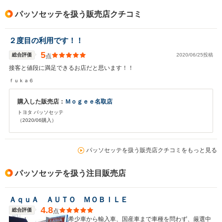
パッソセッテを扱う販売店クチコミ
２度目の利用です！！
5
総合評価
2020/06/25投稿
点
接客と値段に満足できるお店だと思います！！
ｆｕｋａ６
購入した販売店：
Ｍｏｇｅｅ名取店
トヨタ パッソセッテ
（2020/06購入）
パッソセッテを扱う販売店クチコミをもっと見る
パッソセッテを扱う注目販売店
ＡｑｕＡ ＡＵＴＯ ＭＯＢＩＬＥ
4.8
総合評価
点
希少車から輸入車、国産車まで車種を問わず、厳選中