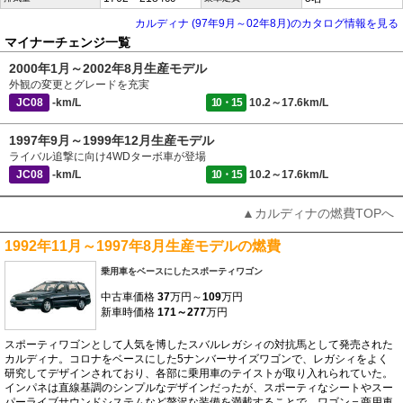
カルディナ (97年9月～02年8月)のカタログ情報を見る
マイナーチェンジ一覧
2000年1月～2002年8月生産モデル
外観の変更とグレードを充実
JC08
-km/L
10・15
10.2～17.6km/L
1997年9月～1999年12月生産モデル
ライバル追撃に向け4WDターボ車が登場
JC08
-km/L
10・15
10.2～17.6km/L
▲カルディナの燃費TOPへ
1992年11月～1997年8月生産モデルの燃費
乗用車をベースにしたスポーティワゴン
中古車価格
37
万円～
109
万円
新車時価格
171～277
万円
スポーティワゴンとして人気を博したスバルレガシィの対抗馬として発売された
カルディナ。コロナをベースにした5ナンバーサイズワゴンで、レガシィをよく
研究してデザインされており、各部に乗用車のテイストが取り入れられていた。
インパネは直線基調のシンプルなデザインだったが、スポーティなシートやスー
パーライブサウンドシステムなど贅沢な装備を満載することで、ワゴン＝商用車