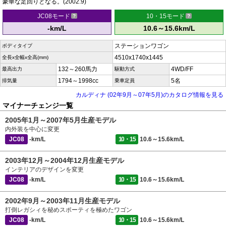
豪華な足回りとなる。(2002.9)
JC08モード
10・15モード
-km/L
10.6～15.6km/L
ステーションワゴン
ボディタイプ
4510x1740x1445
全長x全幅x全高(mm)
132～260馬力
4WD/FF
最高出力
駆動方式
1794～1998cc
5名
排気量
乗車定員
カルディナ (02年9月～07年5月)のカタログ情報を見る
マイナーチェンジ一覧
2005年1月～2007年5月生産モデル
内外装を中心に変更
JC08
-km/L
10・15
10.6～15.6km/L
2003年12月～2004年12月生産モデル
インテリアのデザインを変更
JC08
-km/L
10・15
10.6～15.6km/L
2002年9月～2003年11月生産モデル
打倒レガシィを秘めスポーティを極めたワゴン
JC08
-km/L
10・15
10.6～15.6km/L