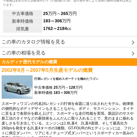
※燃費は定められた試験条件の下での数値のため、走行条件等により実際の燃料消費率は異な
ります。
中古車価格
25
万円～
265
万円
183～306
万円
新車時価格
1762～2184
cc
排気量
この車のカタログ情報を見る
この車の相場を見る
カルディナ歴代モデルの燃費
2002年9月～2007年5月生産モデルの燃費
打倒レガシィを秘めスポーティを極めたワゴン
中古車価格
25
万円～
128
万円
新車時価格
183～306
万円
スポーティワゴンの代名詞レガシィの打倒を命題に送り出されたモデル。砲弾形
の個性的なボディデザインもさることながら、ボディ、サスペンション、タイヤ
に至るまで各部分を鍛え上げて、スポーティな走行性能を実現。新設計のサスや
新工法のタイヤなどの新技術をふんだんに取り入れることで、意のままに操れる
楽しさを引き出している。エンジンは1.8L直4、2L直4直噴、そして最高出力
260psを発生する2L直4ターボの3種類。GT-FOURのNエディションには、フロン
トに倒立ダンパー、リアにモノチューブ式ダンパーというスポーティカー並みの