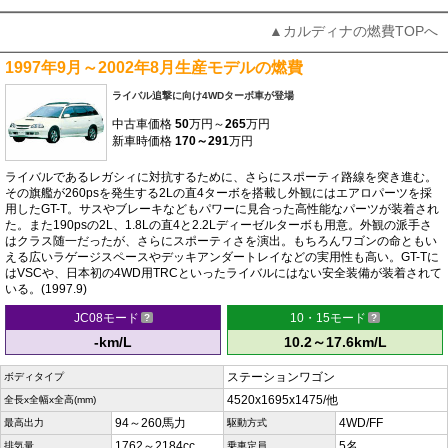
▲カルディナの燃費TOPへ
1997年9月～2002年8月生産モデルの燃費
ライバル追撃に向け4WDターボ車が登場
中古車価格
50
万円～
265
万円
新車時価格
170～291
万円
ライバルであるレガシィに対抗するために、さらにスポーティ路線を突き進む。
その旗艦が260psを発生する2Lの直4ターボを搭載し外観にはエアロパーツを採
用したGT-T。サスやブレーキなどもパワーに見合った高性能なパーツが装着され
た。また190psの2L、1.8Lの直4と2.2Lディーゼルターボも用意。外観の派手さ
はクラス随一だったが、さらにスポーティさを演出。もちろんワゴンの命ともい
える広いラゲージスペースやデッキアンダートレイなどの実用性も高い。GT-Tに
はVSCや、日本初の4WD用TRCといったライバルにはない安全装備が装着されて
いる。(1997.9)
JC08モード
10・15モード
-km/L
10.2～17.6km/L
ステーションワゴン
ボディタイプ
4520x1695x1475/他
全長x全幅x全高(mm)
94～260馬力
4WD/FF
最高出力
駆動方式
1762～2184cc
5名
排気量
乗車定員