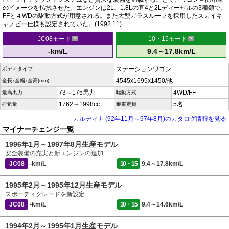
のイメージを払拭させた。エンジンは2L、1.8Lの直4と2Lディーゼルの3種類で、
FFと４WDの駆動方式が用意される。また大型ガラスルーフを採用したスカイキ
ャノピー仕様も設定されていた。(1992.11)
JC08モード
10・15モード
-km/L
9.4～17.8km/L
ステーションワゴン
ボディタイプ
4545x1695x1450/他
全長x全幅x全高(mm)
73～175馬力
4WD/FF
最高出力
駆動方式
1762～1998cc
5名
排気量
乗車定員
カルディナ (92年11月～97年8月)のカタログ情報を見る
マイナーチェンジ一覧
1996年1月～1997年8月生産モデル
安全装備の充実と新エンジンの追加
JC08
-km/L
10・15
9.4～17.8km/L
1995年2月～1995年12月生産モデル
スポーティグレードを新設定
JC08
-km/L
10・15
9.4～14.6km/L
1994年2月～1995年1月生産モデル