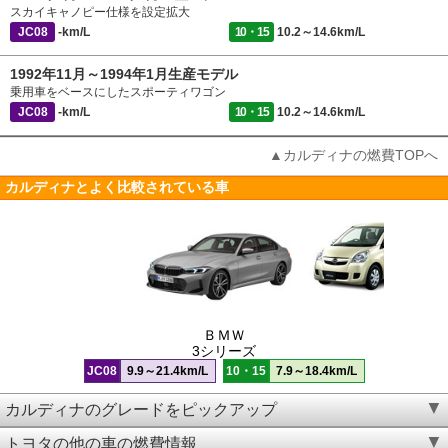
スカイキャノピー仕様を設定拡大
JC08
-km/L
10・15
10.2～14.6km/L
1992年11月～1994年1月生産モデル
乗用車をベースにしたスポーティワゴン
JC08
-km/L
10・15
10.2～14.6km/L
▲カルディナの燃費TOPへ
カルディナとよく比較されている車
ＢＭＷ
3シリーズ
JC08
9.9～21.4km/L
10・15
7.9～18.4km/L
カルディナのグレードをピックアップ
トヨタの他の車の燃費情報