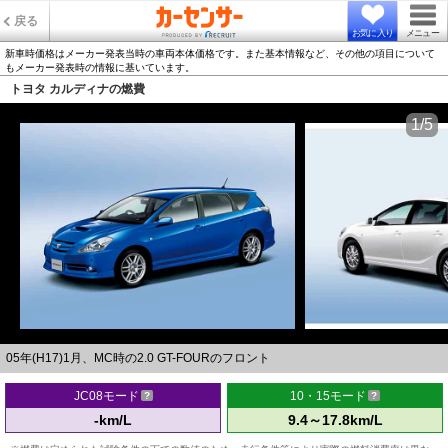
戻る
お気に入り
メニュー
新車時価格はメーカー発表当時の車両本体価格です。また基本情報など、その他の項目について
もメーカー発表時の情報に基いています。
トヨタ カルディナの燃費
1/5
05年(H17)1月、MC時の2.0 GT-FOURのフロント
JC08モード
10・15モード
-km/L
9.4～17.8km/L