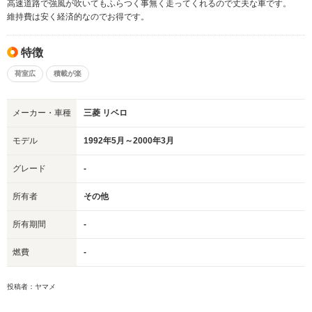
高速道路で強風が吹いてもふらつく事無く走ってくれるので丈夫な車です。
維持費は安く経済的なのでお得です。
特徴
荷室広
積載が楽
メーカー・車種
三菱 リベロ
モデル
1992年5月～2000年3月
グレード
-
所有者
その他
所有期間
-
燃費
-
投稿者：ヤマメ