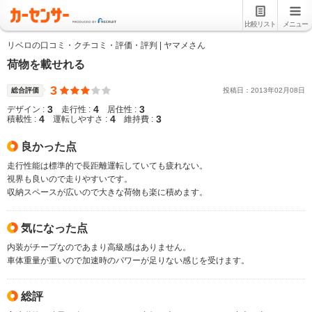
比較リスト
メニュー
リベロの口コミ・クチコミ・評価・評判 | ヤマメさん
荷物を載せれる
3
総合評価
投稿日：
2013
年
02
月
08
日
3
4
3
デザイン :
走行性 :
居住性 :
4
4
3
積載性 :
運転しやすさ :
維持費 :
良かった点
走行性能は標準的で長距離運転していても疲れない。
視界も良いので走りやすいです。
収納スペースが広いので大きな荷物も楽に積めます。
気になった点
内装がチープなのであまり高級感はありません。
車体重量が重いので加速時のパワーが足りない感じを受けます。
総評