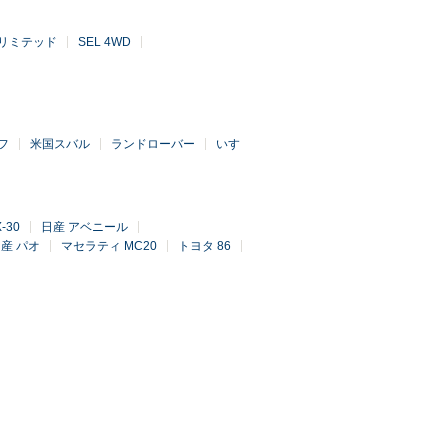
リミテッド
SEL 4WD
フ
米国スバル
ランドローバー
いすゞ
-30
日産 アベニール
産 パオ
マセラティ MC20
トヨタ 86