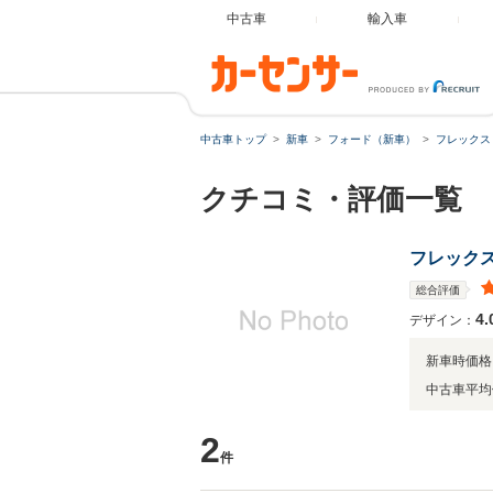
中古車
輸入車
中古車トップ
新車
フォード（新車）
フレックス
クチコミ・評価一覧
フレック
総合評価
4.
デザイン：
新車時価格
中古車平均
2
件