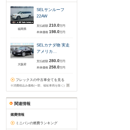
SELサンルーフ
22AW
210.0
支払総額
万円
福岡県
198.0
本体価格
万円
SELカナダ物 実走
アメリカ…
280.0
支払総額
万円
大阪府
258.0
本体価格
万円
フレックスの中古車全てを見る
※消費税込み価格(一部、福祉車両を除く)
関連情報
燃費情報
ミニバンの燃費ランキング