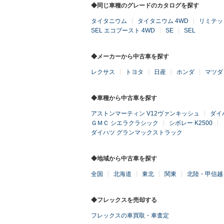
◆同じ車種のグレードのカタログを探す
タイタニウム
タイタニウム 4WD
リミテッド
SEL エコブースト 4WD
SE
SEL
◆メーカーから中古車を探す
レクサス
トヨタ
日産
ホンダ
マツダ
◆車種から中古車を探す
アストンマーティン V12ヴァンキッシュ
ダイ
ＧＭＣ シエラクラシック
シボレー K2500
ダイハツ グランマックストラック
◆地域から中古車を探す
全国
北海道
東北
関東
北陸・甲信越
◆フレックスを売却する
フレックスの車買取・車査定