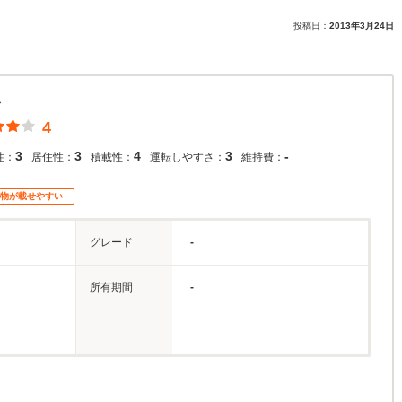
投稿日：
2013年3月24日
ス
4
3
3
4
3
-
性：
居住性：
積載性：
運転しやすさ：
維持費：
物が載せやすい
グレード
-
所有期間
-