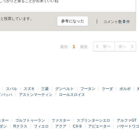
しっかりと乗ることが出来ていいね
」と投票しています。
参考になった
0
コメント数
件
1
前へ
次へ
最初
最後
スバル
スズキ
三菱
グンペルト
フータン
ラーダ
ボルボ
イバッハ
アストンマーティン
ロールスロイス
スター
ゴルフトゥーラン
ファスター
スプリンターシエロ
アルファGT
ダン
Rクラス
フィエロ
アクア
CX-9
アビエーター
パサートワ