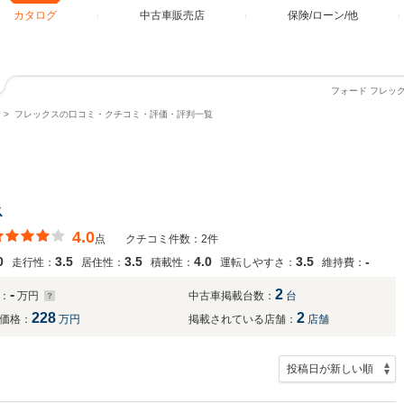
カタログ
中古車販売店
保険/ローン/他
フォード フレッ
フレックスの口コミ・クチコミ・評価・評判一覧
ス
4.0
点
クチコミ件数：2件
0
3.5
3.5
4.0
3.5
-
走行性：
居住性：
積載性：
運転しやすさ：
維持費：
-
2
：
万円
中古車掲載台数：
台
228
2
価格：
万円
掲載されている店舗：
店舗