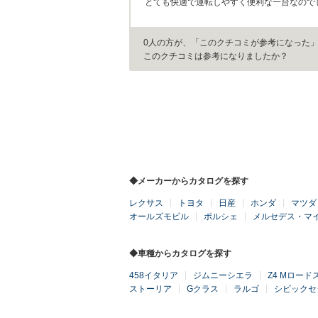
とても快適で運転しやすく便利な一台なので
0人の方が、「このクチコミが参考になった
このクチコミは参考になりましたか？
◆メーカーからカタログを探す
レクサス
トヨタ
日産
ホンダ
マツダ
オールズモビル
ポルシェ
メルセデス・マ
◆車種からカタログを探す
458イタリア
ジムニーシエラ
Z4 Mロード
ストーリア
Gクラス
ラルゴ
シビックセ