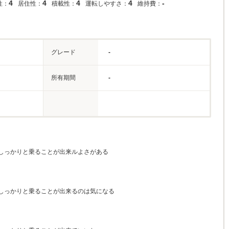
4
4
4
4
-
性：
居住性：
積載性：
運転しやすさ：
維持費：
グレード
-
所有期間
-
しっかりと乗ることが出来ルよさがある
しっかりと乗ることが出来るのは気になる