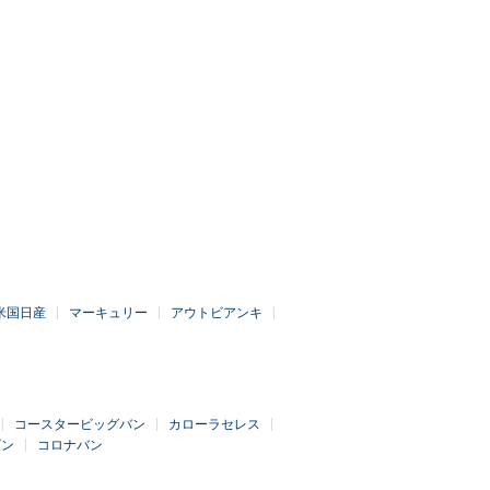
米国日産
マーキュリー
アウトビアンキ
コースタービッグバン
カローラセレス
ゴン
コロナバン