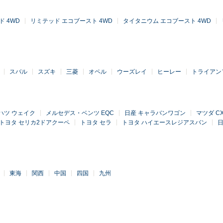
 4WD
リミテッド エコブースト 4WD
タイタニウム エコブースト 4WD
スバル
スズキ
三菱
オペル
ウーズレイ
ヒーレー
トライアン
ハツ ウェイク
メルセデス・ベンツ EQC
日産 キャラバンワゴン
マツダ CX
トヨタ セリカ2ドアクーペ
トヨタ セラ
トヨタ ハイエースレジアスバン
日
東海
関西
中国
四国
九州