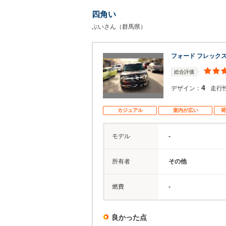
四角い
ぶいさん（群馬県）
フォード フレック
総合評価
4
デザイン：
走行
カジュアル
室内が広い
荷
モデル
-
所有者
その他
燃費
-
良かった点