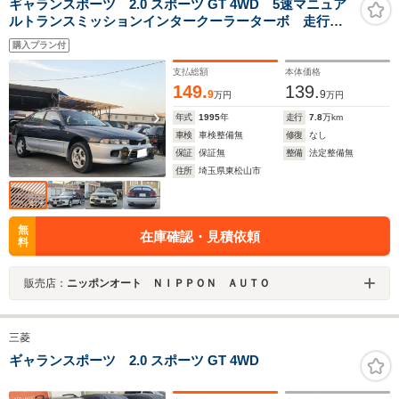
ギャランスポーツ 2.0 スポーツ GT 4WD 5速マニュア
ルトランスミッションインタークーラーターボ 走行距
離77715KM ターボ車 4WD車アルミホイール フォグ
購入プラン付
ランプ
支払総額
本体価格
149.
139.
9
9
万円
万円
年式
1995
年
走行
7.8
万km
車検
車検整備無
修復
なし
保証
保証無
整備
法定整備無
住所
埼玉県東松山市
無
在庫確認・見積依頼
料
販売店：
ニッポンオート ＮＩＰＰＯＮ ＡＵＴＯ
三菱
ギャランスポーツ 2.0 スポーツ GT 4WD