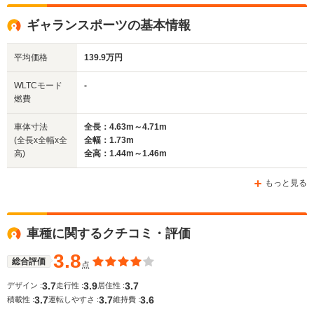
全高
全高
全高
ギャランスポーツの基本情報
1.4m～1.42m
1.43m～1.53m
1.43m
平均価格
139.9万円
全幅
全幅
全幅
WLTCモード
-
サイズ
1.7m
1.68m～1.7m
1.68m
燃費
全長
全長
(全長x全幅x全高)
4.53m～4.56m
4.27m～4.42m
4.27m
車体寸法
全長：4.63m～4.71m
(全長x全幅x全
全幅：1.73m
高)
全高：1.44m～1.46m
ホイールベース
ホイールベース
ホイー
-m
-m
もっと見る
車種に関するクチコミ・評価
WLTCモード
-
-
-
燃費
3.8
総合評価
点
3.7
3.9
3.7
デザイン :
走行性 :
居住性 :
3.7
3.7
3.6
積載性 :
運転しやすさ :
維持費 :