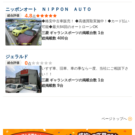
ニッポンオート ＮＩＰＰＯＮ ＡＵＴＯ
4.8
総合評価
点
◆格安中古車販売！ ◆高価買取実施中！◆カード払い
可能◆最大84回のオートローンOK
1
三菱 ギャランスポーツの
掲載台数
台
400
総掲載数
台
ジェラルド
0
総合評価
点
いすず車、旧車、車の事なら一度、当社にご相談下さ
い！！
1
三菱 ギャランスポーツの
掲載台数
台
9
総掲載数
台
ページトップへ