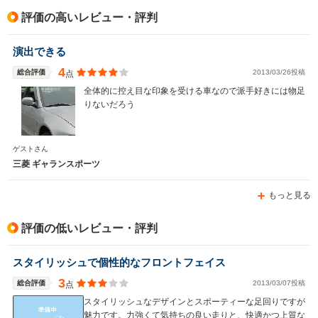
排気量
1755～1997cc
1468～1998cc
1298～19
評価の高いレビュー・評判
駆動方式
FF、4WD
FF、4WD
FF、4WD
演出できる
4
総合評価
2013/03/26投稿
点
全体的に控え目な印象を受ける車なので派手好きには物足
りないだろう
ゲストさん
三菱 ギャランスポーツ
もっと見る
評価の低いレビュー・評判
スタイリッシュで個性的なフロントフェイス
3
総合評価
2013/03/07投稿
点
スタイリッシュなデザインとスポーティーな足回りですが
魅力です。力強くて気持ちの良い走りと、快適かつ上質な