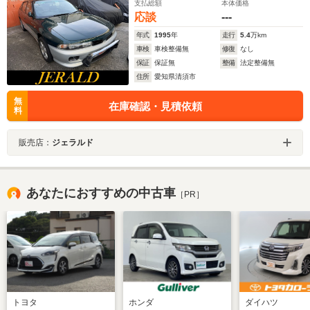
支払総額
本体価格
応談
---
年式
1995
年
走行
5.4
万km
車検
車検整備無
修復
なし
保証
保証無
整備
法定整備無
住所
愛知県清須市
無
在庫確認・見積依頼
料
販売店：
ジェラルド
あなたにおすすめの中古車
［PR］
トヨタ
ホンダ
ダイハツ