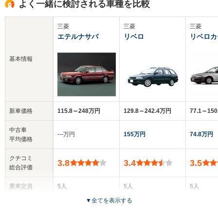
よく一緒に検討される車種を比較
三菱
三菱
三菱
エテルナサバ
リベロ
リベロカ
基本情報
新車価格
115.8～248万円
129.8～242.4万円
77.1～15
中古車
‐‐‐万円
155万円
74.8万円
平均価格
クチコミ
3.8
3.4
3.5
総合評価
乗車定員
5人
5人
5人
▼
全てを表示する
ドア数
4ドア
5ドア
5ドア