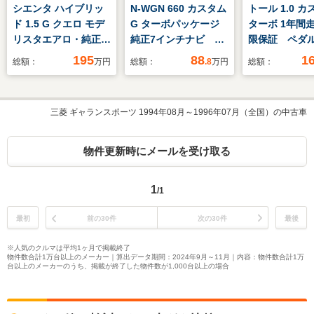
シエンタ ハイブリッ
N-WGN 660 カスタム
トール 1.0 
ド 1.5 G クエロ モデ
G ターボパッケージ
ターボ 1年間
リスタエアロ・純正ナ
純正7インチナビ ナ
限保証 ペダ
ビ・純正フリップダウ
ビ連動ETC シティブ
違い 衝突回
195
88
1
総額：
万円
総額：
.8
万円
総額：
ンモニター・フルセ
レーキアクティブシス
減 車線逸脱
グ・Bluetooth対応・
テム ビークルスタビ
能 メモリナ
全方位モニター・社外
リティアシスト トラ
セグ バック
三菱 ギャランスポーツ 1994年08月～1996年07月（全国）の中古車
前後ドライブレコーダ
クション・コントロー
パノラミック
ー・両側パワースライ
ル・システム パドル
ETC クルコ
ドドア・ビルトイン
シフト ハーフレザー
スライドドア 
物件更新時にメールを受け取る
ETC・スマートキー2
シート ドアバイザ
ッドライト D
個
ー ステリモ LED
生
1
/1
最初
前の30件
次の30件
最後
※人気のクルマは平均1ヶ月で掲載終了
物件数合計1万台以上のメーカー｜算出データ期間：2024年9月～11月｜内容：物件数合計1万
台以上のメーカーのうち、掲載が終了した物件数が1,000台以上の場合