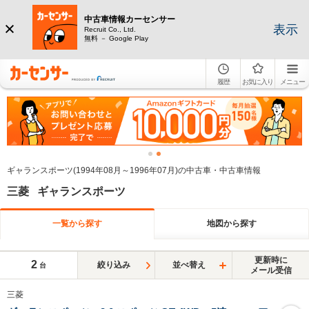
中古車情報カーセンサー
表示
Recruit Co., Ltd.
無料 － Google Play
履歴
お気に入り
メニュー
ギャランスポーツ(1994年08月～1996年07月)の中古車・中古車情報
三菱 ギャランスポーツ
一覧から探す
地図から探す
更新時に
2
絞り込み
並べ替え
台
メール受信
三菱