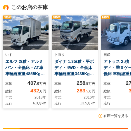
このお店の在庫
NEW
NEW
NEW
いすゞ
トヨタ
日産
エルフ 2t積・アルミ
ダイナ 1.35t積・平ボ
アトラス 2t積
バン・全低床・AT車
ディ・4WD・全低床
ディ・垂直ゲ
車輛総重量4855Kg内
車輛総重量3435Kg内
低床 車輛総重
寸3100×1800×2250
寸3110×1610×380
4565Kg内寸
407
258
2
本体
.0
万円
本体
.5
万円
本体
3080×1620×3
432
283
総額
万円
総額
.5
万円
総額
年式
2018
年
年式
2016
年
年式
走行
6.3
万km
走行
13.5
万km
走行
在庫一覧を見る