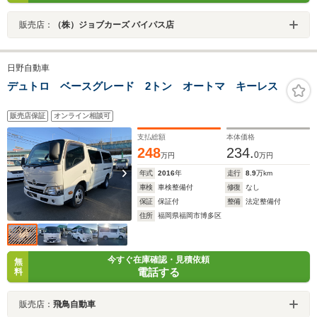
販売店：
（株）ジョブカーズ バイパス店
日野自動車
デュトロ ベースグレード 2トン オートマ キーレス
販売店保証
オンライン相談可
支払総額
本体価格
248
234.
0
万円
万円
年式
2016
年
走行
8.9
万km
車検
車検整備付
修復
なし
保証
保証付
整備
法定整備付
住所
福岡県福岡市博多区
今すぐ在庫確認・見積依頼
無
電話する
料
販売店：
飛鳥自動車