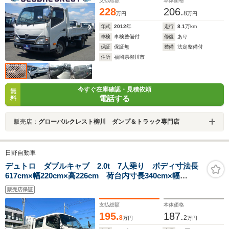
支払総額
本体価格
228
206.
8
万円
万円
年式
2012
年
走行
8.1
万km
車検
車検整備付
修復
あり
保証
保証無
整備
法定整備付
住所
福岡県柳川市
今すぐ在庫確認・見積依頼
無
電話する
料
販売店：
グローバルクレスト柳川 ダンプ＆トラック専門店
日野自動車
デュトロ ダブルキャブ 2.0t 7人乗り ボディ寸法長
617cm×幅220cm×高226cm 荷台内寸長340cm×幅
203cm ETC パワーウインドウ パワーステアリン
販売店保証
グ エアバック エアコン 走行距離82900km
支払総額
本体価格
195.
187.
8
2
万円
万円