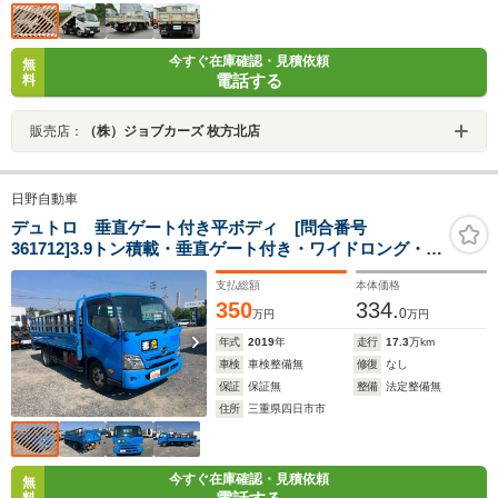
今すぐ在庫確認・見積依頼
無
電話する
料
販売店：
（株）ジョブカーズ 枚方北店
日野自動車
デュトロ 垂直ゲート付き平ボディ [問合番号
361712]3.9トン積載・垂直ゲート付き・ワイドロング・鉄
床
支払総額
本体価格
350
334.
0
万円
万円
年式
2019
年
走行
17.3
万km
車検
車検整備無
修復
なし
保証
保証無
整備
法定整備無
住所
三重県四日市市
今すぐ在庫確認・見積依頼
無
料