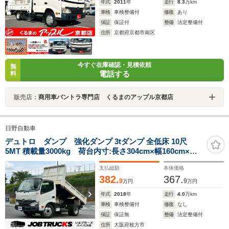
年式
2011
年
走行
8.3
万km
車検
車検整備付
修復
あり
保証
保証付
整備
法定整備付
住所
京都府京都市南区
今すぐ在庫確認・見積依頼
無
電話する
料
販売店：
商用車バントラ専門店 くるまのアップル京都店
日野自動車
デュトロ ダンプ 強化ダンプ 3tダンプ 全低床 10尺
5MT 積載量3000kg 荷台内寸:長さ304cm×幅160cm×高
さ37cm 車両総重量6085kg コボレーン 中間ピン 床鉄
支払総額
本体価格
板 左電動格納ミラー エアコン パワーウインドウ ETC
382.
367.
9
9
万円
万円
年式
2018
年
走行
4.0
万km
車検
車検整備付
修復
なし
保証
保証無
整備
法定整備付
住所
大阪府枚方市