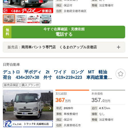
保証
保証付
整備
法定整備付
住所
京都府京都市南区
今すぐ在庫確認・見積依頼
無
電話する
料
販売店：
商用車バントラ専門店 くるまのアップル京都店
日野自動車
デュトロ 平ボディ 2t ワイド ロング MT 軽油
荷台 434×207×38 外寸 619×219×223 車両総重量
5.0t 準中型免許証 1ナンバー エンジン型式 N04C
販売店保証
購入プラン付
4000CC 保証付 小型 トラック 荷台地上高約89cm
支払総額
本体価格
367
357.
0
万円
万円
年式
2020
年
走行
4.5
万km
車検
車検整備付
修復
なし
保証
保証付
整備
法定整備付
住所
兵庫県明石市