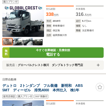
購入プラン付
ォグランプ 電動ミラー インフォメーションモニタ
ー 荷台新塗装済み 荷台マット5mm
支払総額
本体価格
338
316.
5
万円
万円
年式
2019
年
走行
5.7
万km
車検
車検整備付
修復
なし
保証
保証無
整備
法定整備付
住所
福岡県柳川市
今すぐ在庫確認・見積依頼
無
電話する
料
販売店：
グローバルクレスト柳川 ダンプ＆トラック専門店
日野自動車
デュトロ 2トンダンプ フル装備 新明和 ABS
5MT ディーゼル 排気4000 本州仕入 検1年
販売店保証
購入プラン付
360°画像付
支払総額
本体価格