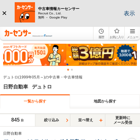
中古車情報カーセンサー
表示
Recruit Co., Ltd.
無料 － Google Play
履歴
お気に入り
メニュー
デュトロ(1999年05月～)の中古車・中古車情報
日野自動車 デュトロ
一覧から探す
地図から探す
更新時に
845
絞り込み
並べ替え
台
メール受信
日野自動車