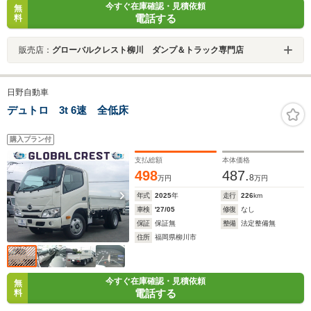
今すぐ在庫確認・見積依頼
無
電話する
料
販売店：
グローバルクレスト柳川 ダンプ＆トラック専門店
日野自動車
デュトロ 3t 6速 全低床
購入プラン付
支払総額
本体価格
498
487.
8
万円
万円
年式
2025
年
走行
226
km
車検
'27/05
修復
なし
保証
保証無
整備
法定整備無
住所
福岡県柳川市
今すぐ在庫確認・見積依頼
無
電話する
料