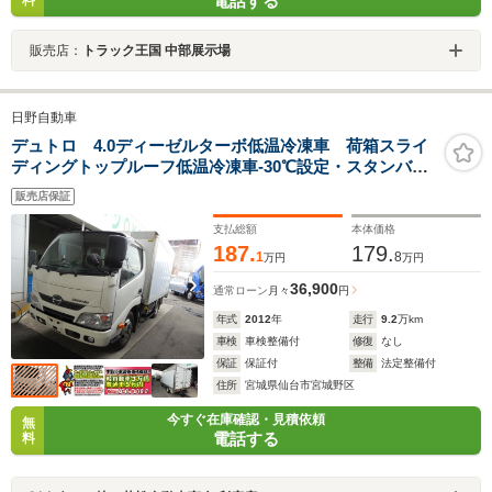
電話する
販売店：
トラック王国 中部展示場
日野自動車
デュトロ 4.0ディーゼルターボ低温冷凍車 荷箱スライ
ディングトップルーフ低温冷凍車-30℃設定・スタンバイ
付き・左側電動格納ミラー
販売店保証
支払総額
本体価格
187.
179.
1
8
万円
万円
36,900
通常ローン
月々
円
年式
2012
年
走行
9.2
万km
車検
車検整備付
修復
なし
保証
保証付
整備
法定整備付
住所
宮城県仙台市宮城野区
今すぐ在庫確認・見積依頼
無
電話する
料