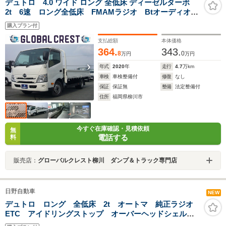
デュトロ 4.0 ワイド ロング 全低床 ディーゼルターボ
2t 6速 ロング全低床 FMAMラジオ Btオーディオ
USBポート カラーインフォメーションモニター ハン
購入プラン付
ドルスイッチ ETC LEDヘッドライト 横滑り防止装
置 オーバーヘッドシェルフ 電動ミラー 荷台新塗装
支払総額
本体価格
済み
364.
343.
8
0
万円
万円
年式
2020
年
走行
4.7
万km
車検
車検整備付
修復
なし
保証
保証無
整備
法定整備付
住所
福岡県柳川市
今すぐ在庫確認・見積依頼
無
電話する
料
販売店：
グローバルクレスト柳川 ダンプ＆トラック専門店
日野自動車
NEW
デュトロ ロング 全低床 2t オートマ 純正ラジオ
ETC アイドリングストップ オーバーヘッドシェル
フ 運転席エアバック ABS メッキバンパー メッキ