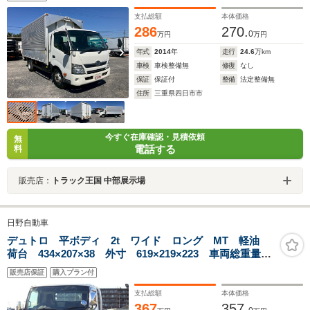
EZGO(坂道補助) バックモニター ETC ディスチャー
ジヘッドライト エアコン
支払総額
本体価格
286
270.
0
万円
万円
年式
2014
年
走行
24.6
万km
車検
車検整備無
修復
なし
保証
保証付
整備
法定整備無
住所
三重県四日市市
今すぐ在庫確認・見積依頼
無
電話する
料
販売店：
トラック王国 中部展示場
日野自動車
デュトロ 平ボディ 2t ワイド ロング MT 軽油
荷台 434×207×38 外寸 619×219×223 車両総重量
5.0t 準中型免許証 1ナンバー エンジン型式 N04C
販売店保証
購入プラン付
4000CC 保証付 小型 トラック 荷台地上高約89cm
支払総額
本体価格
367
357.