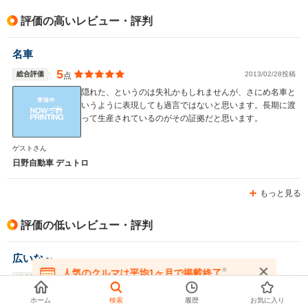
評価の高いレビュー・評判
名車
5
総合評価
2013/02/28投稿
点
隠れた、というのは失礼かもしれませんが、さにめ名車と
いうように表現しても過言ではないと思います。長期に渡
って生産されているのがその証拠だと思います。
ゲストさん
日野自動車 デュトロ
もっと見る
評価の低いレビュー・評判
広いな～
※
人気のクルマは平均1ヶ月で掲載終了
3
総合評価
2013/03/02投稿
点
在庫が無くなる前にお問い合わせください
レンタカーとして運転していて、なんら文句のつけようの
ホーム
検索
履歴
お気に入り