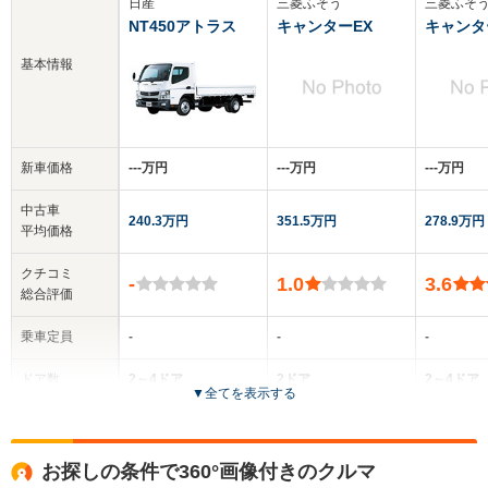
日産
三菱ふそう
三菱ふそ
NT450アトラス
キャンターEX
キャンタ
基本情報
新車価格
‐‐‐万円
‐‐‐万円
‐‐‐万円
中古車
240.3万円
351.5万円
278.9万円
平均価格
クチコミ
-
1.0
3.6
総合評価
乗車定員
-
-
-
ドア数
2～4ドア
2ドア
2～4ドア
▼
全てを表示する
全高
全高
-m
-m
-
お探しの条件で360°画像付きのクルマ