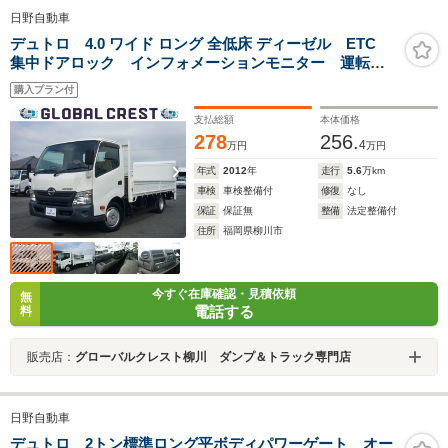
日野自動車
デュトロ 4.0 ワイド ロング 全低床 ディーゼル ETC
集中ドアロック インフォメーションモニター 運転席
エアバック ABS センターコンソール オーバーヘッ
購入プラン付
ドシェルフ ECOモード
支払総額
本体価格
278
256.
4
万円
万円
年式
2012
年
走行
5.6
万km
車検
車検整備付
修復
なし
保証
保証無
整備
法定整備付
住所
福岡県柳川市
今すぐ在庫確認・見積依頼
無
電話する
料
販売店：
グローバルクレスト柳川 ダンプ＆トラック専門店
日野自動車
デュトロ 2トン標準ロング平ボディパワーゲート オー