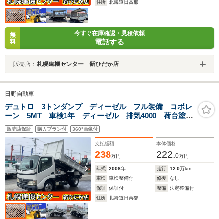
住所
北海道日高郡
今すぐ在庫確認・見積依頼
無
電話する
料
販売店：
札幌建機センター 新ひだか店
日野自動車
デュトロ 3トンダンプ ディーゼル フル装備 コボレ
ーン 5MT 車検1年 ディーゼル 排気4000 荷台塗装
済み
販売店保証
購入プラン付
360°画像付
支払総額
本体価格
238
222.
0
万円
万円
年式
2008
年
走行
12.0
万km
車検
車検整備付
修復
なし
保証
保証付
整備
法定整備付
住所
北海道日高郡