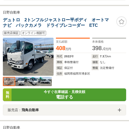
日野自動車
デュトロ 2トンフルジャストロー平ボディ オートマ
ナビ バックカメラ ドライブレコーダー ETC
販売店保証
オンライン相談可
支払総額
本体価格
408
398.
0
万円
万円
年式
2022
年
走行
7.3
万km
車検
車検整備付
修復
なし
保証
保証付
整備
法定整備付
住所
福岡県福岡市博多区
今すぐ在庫確認・見積依頼
無
電話する
料
販売店：
飛鳥自動車
日野自動車