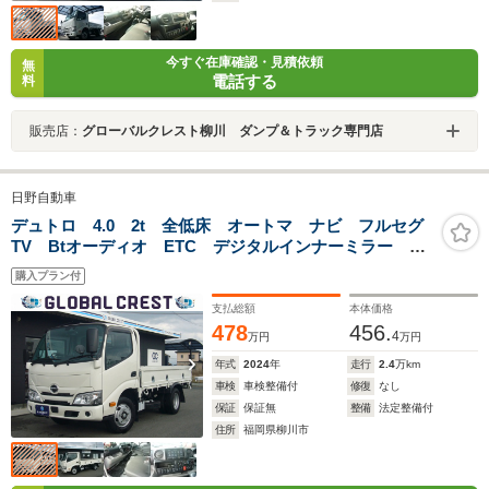
今すぐ在庫確認・見積依頼
無
電話する
料
販売店：
グローバルクレスト柳川 ダンプ＆トラック専門店
日野自動車
デュトロ 4.0 2t 全低床 オートマ ナビ フルセグ
TV Btオーディオ ETC デジタルインナーミラー バ
ックモニター 自動被害軽減ブレーキ 車線逸脱警報 P
購入プラン付
センサー オートLEDヘッドライト 電動ミラー 荷台
鉄板張り 荷台新塗装済
支払総額
本体価格
478
456.
4
万円
万円
年式
2024
年
走行
2.4
万km
車検
車検整備付
修復
なし
保証
保証無
整備
法定整備付
住所
福岡県柳川市