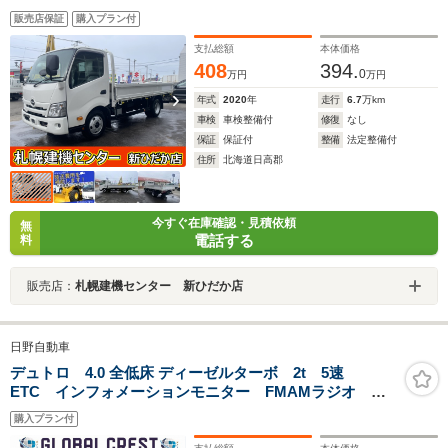
4m34cm×1m89cm ABS エアバック 排気4000
販売店保証
購入プラン付
支払総額
本体価格
408
394.
0
万円
万円
年式
2020
年
走行
6.7
万km
車検
車検整備付
修復
なし
保証
保証付
整備
法定整備付
住所
北海道日高郡
今すぐ在庫確認・見積依頼
無
電話する
料
販売店：
札幌建機センター 新ひだか店
日野自動車
デュトロ 4.0 全低床 ディーゼルターボ 2t 5速
ETC インフォメーションモニター FMAMラジオ 運
転席エアバック ABS ECOモード メッキグリル メ
購入プラン付
ッキミラー コボレーン リヤ修復歴 荷台新塗装済み