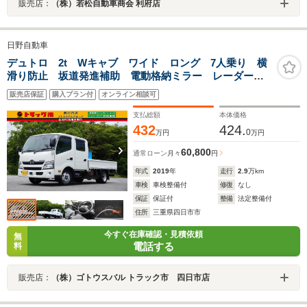
販売店：
（株）若松自動車商会 利府店
日野自動車
デュトロ 2t Wキャブ ワイド ロング 7人乗り 横
滑り防止 坂道発進補助 電動格納ミラー レーダーブ
レーキ 車線逸脱防止 アイドリングストップ エコモ
販売店保証
購入プラン付
オンライン相談可
ード ETC ナビ 集中ロック 荷台内寸336/189/37 荷
台高89 車両総重量5165kg
支払総額
本体価格
432
424.
0
万円
万円
60,800
通常ローン
月々
円
年式
2019
年
走行
2.9
万km
車検
車検整備付
修復
なし
保証
保証付
整備
法定整備付
住所
三重県四日市市
今すぐ在庫確認・見積依頼
無
電話する
料
販売店：
（株）ゴトウスバル トラック市 四日市店