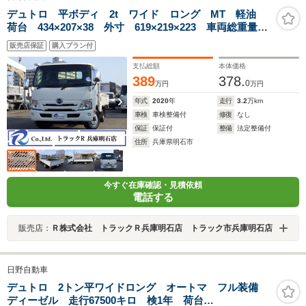
デュトロ 平ボディ 2t ワイド ロング MT 軽油
荷台 434×207×38 外寸 619×219×223 車両総重量
5.0t 準中型免許証 1ナンバー エンジン型式 N04C
販売店保証
購入プラン付
4000CC 保証付 小型 トラック
支払総額
本体価格
389
378.
0
万円
万円
年式
2020
年
走行
3.2
万km
車検
車検整備付
修復
なし
保証
保証付
整備
法定整備付
住所
兵庫県明石市
今すぐ在庫確認・見積依頼
電話する
販売店：
Ｒ株式会社 トラックＲ兵庫明石店 トラック市兵庫明石店
日野自動車
デュトロ 2トン平ワイドロング オートマ フル装備
ディーゼル 走行67500キロ 検1年 荷台