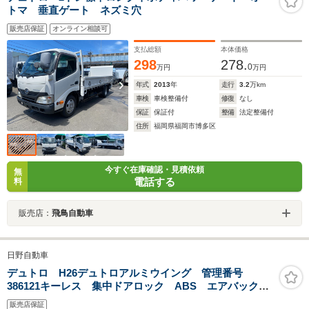
トマ 垂直ゲート ネズミ穴
販売店保証
オンライン相談可
支払総額
本体価格
298
278.
0
万円
万円
年式
2013
年
走行
3.2
万km
車検
車検整備付
修復
なし
保証
保証付
整備
法定整備付
住所
福岡県福岡市博多区
今すぐ在庫確認・見積依頼
無
電話する
料
販売店：
飛鳥自動車
日野自動車
デュトロ H26デュトロアルミウイング 管理番号
386121キーレス 集中ドアロック ABS エアバック
パワーウィンドウ 電格ミラー ヒーター付ミラー
販売店保証