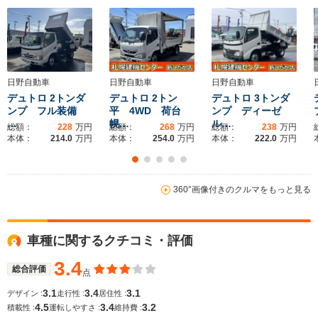
全幅
全幅
サイズ
-m
-m
-
全長
全長
(全長x全幅x全高)
-m
-m
日野自動車
日野自動車
日野自動車
デュトロ 2トンダ
デュトロ 2トン
デュトロ 3トンダ
ンプ フル装備
平 4WD 荷台
ンプ ディーゼ
ホイールベース
ホイールベース
ホイー
…
幌…
ル…
-m
-m
総額：
228
万円
総額：
268
万円
総額：
238
万円
本体：
214.0
万円
本体：
254.0
万円
本体：
222.0
万円
360°画像付きのクルマをもっと見る
WLTCモード
-
-
-
燃費
車種に関するクチコミ・評価
3.4
排気量
3000cc
3000cc
3000～52
総合評価
点
3.1
3.4
3.1
デザイン :
走行性 :
居住性 :
駆動方式
FR、4WD
FR
FR、4WD
4.5
3.4
3.2
積載性 :
運転しやすさ :
維持費 :