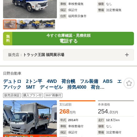
車検
車検整備無
修復
なし
保証
保証付
整備
法定整備無
住所
福岡県宗像市
今すぐ在庫確認・見積依頼
無
電話する
料
販売店：
トラック王国 福岡展示場
日野自動車
デュトロ 2トン平 4WD 荷台幌 フル装備 ABS エ
アバック 5MT ディーゼル 排気4000 荷台
3m49cm×1m78cm×1m97cm(幌高さ) 検1年
販売店保証
購入プラン付
360°画像付
支払総額
本体価格
268
254.
0
万円
万円
年式
2014
年
走行
12.5
万km
車検
車検整備付
修復
なし
保証
保証付
整備
法定整備付