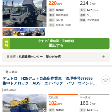
228
214.
0
万円
万円
年式
2008
年
走行
14.7
万km
車検
車検整備付
修復
なし
保証
保証付
整備
法定整備付
住所
北海道日高郡
今すぐ在庫確認・見積依頼
無
電話する
料
販売店：
札幌建機センター 新ひだか店
日野自動車
デュトロ H25デュトロ高所作業車 管理番号379635
集中ドアロック ABS エアバック パワーウィンド
ウ 電格ミラー バックモニター エアコン
販売店保証
支払総額
本体価格
182
166.
0
万円
万円
年式
2013
年
走行
14.9
万km