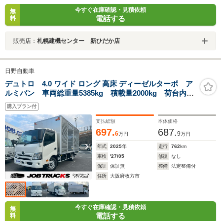
今すぐ在庫確認・見積依頼
無
電話する
料
販売店：
札幌建機センター 新ひだか店
日野自動車
デュトロ 4.0 ワイド ロング 高床 ディーゼルターボ ア
ルミバン 車両総重量5385kg 積載量2000kg 荷台内寸:
長さ448cm×幅208cm×高さ214cm トランテックス製
購入プラン付
6MT サイドスイングドア 昇降ステップ 衝突軽減 B
カメラ カーオーディオ ソナー
支払総額
本体価格
697.
687.
6
9
万円
万円
年式
2025
年
走行
762
km
車検
'27/05
修復
なし
保証
保証無
整備
法定整備付
住所
大阪府枚方市
今すぐ在庫確認・見積依頼
無
電話する
料