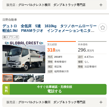
販売店：
グローバルクレスト柳川 ダンプ＆トラック専門店
日野自動車
デュトロ 全低床 5速 1610kg タツノホームローリー
軽油1.9kl FMAMラジオ インフォメーションモニタ
ー リヤモニター 自動被害軽減ブレーキ 車線逸脱警
購入プラン付
報・横滑り防止装置 坂道発進補助装置 電動ミラー
タンク書類・洗浄証明無し
支払総額
本体価格
318
296.
8
万円
万円
年式
2018
年
走行
4.3
万km
車検
車検整備付
修復
なし
保証
保証無
整備
法定整備付
住所
福岡県柳川市
今すぐ在庫確認・見積依頼
無
電話する
料
販売店：
グローバルクレスト柳川 ダンプ＆トラック専門店