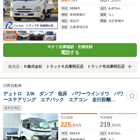
0
万円
万円
年式
2020
年
走行
4.4
万km
車検
車検整備付
修復
なし
保証
保証付
整備
法定整備付
住所
兵庫県明石市
今すぐ在庫確認・見積依頼
電話する
販売店：
Ｒ株式会社 トラックＲ兵庫明石店 トラック市兵庫明石店
日野自動車
デュトロ 2.0t ダンプ 低床 パワーウインドウ パワ
ーステアリング エアバック エアコン 走行距離
89400km シフト5速ミッション
販売店保証
支払総額
本体価格
225.
219.
8
0
万円
万円
年式
2011
年
走行
9.0
万km
車検
車検整備付
修復
あり