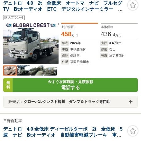
デュトロ 4.0 2t 全低床 オートマ ナビ フルセグ
TV Btオーディオ ETC デジタルインナーミラー バ
ックモニター 自動被害軽減ブレーキ 車線逸脱警報 P
購入プラン付
センサー オートLEDヘッドライト 電動ミラー 荷台
鉄板張り
支払総額
本体価格
458
436.
4
万円
万円
年式
2024
年
走行
3.6
万km
車検
車検整備付
修復
なし
保証
保証無
整備
法定整備付
住所
福岡県柳川市
今すぐ在庫確認・見積依頼
無
電話する
料
販売店：
グローバルクレスト柳川 ダンプ＆トラック専門店
日野自動車
デュトロ 4.0 全低床 ディーゼルターボ 2t 全低床 5
速 ナビ Btオーディオ 自動被害軽減ブレーキ 車線
逸脱警報・横滑り防止装置 坂道発進補助装置 LEDフ