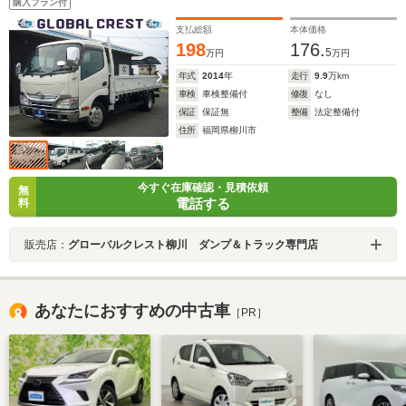
購入プラン付
グリル メッキミラー 荷台新塗装済
支払総額
本体価格
198
176.
5
万円
万円
年式
2014
年
走行
9.9
万km
車検
車検整備付
修復
なし
保証
保証無
整備
法定整備付
住所
福岡県柳川市
今すぐ在庫確認・見積依頼
無
電話する
料
販売店：
グローバルクレスト柳川 ダンプ＆トラック専門店
あなたにおすすめの中古車
［PR］