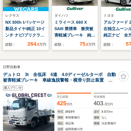
レクサス
ダイハツ
トヨタ
NX 300h Iパッケージ
ミライース 660 X
アルファード 2.
新品タイヤ/純正 10イ
SAIII 禁煙車 衝突被
右独立ムーン
ンチ ナビ/プリクラッ
害軽減ブレーキ 純正
純正ナビ 全
シュセーフティ/シー
オーディオ オートマ
ラ 純正後席
264
75
5
総額：
.8
万円
総額：
.8
万円
総額：
トヒーター 前席/車線
チックハイビーム エ
ー デジタル
逸脱防止支援システ
コアイドル 純正LED
ミラー ETC
ム/シート 合皮/ヘッド
ヘッドライト 純正セ
シート シー
日野自動車
ランプ
キュリティアラーム
ー シートベ
LED/Bluetooth接
SRSエアバック リモ
ション トヨ
デュトロ 3t 全低床 6速 4.0ディーゼルターボ 自動
被害軽減ブレーキ 車線逸脱警報・横滑り防止装置 坂
続/ETC2.0
コンキー クリアラン
ティセンス 
道発進補助装置 カラーインフォモニター LEDヘッド
スソナー ドライブレ
ミホイール B
購入プラン付
ライト LEDフォグランプ 電動ミラー ETC デジタ
コーダー
ルインナーミラー 荷台新塗装済
支払総額
本体価格
425
403.
0
万円
万円
年式
2023
年
走行
3.3
万km
車検
車検整備付
修復
なし
保証
保証無
整備
法定整備付
住所
福岡県柳川市