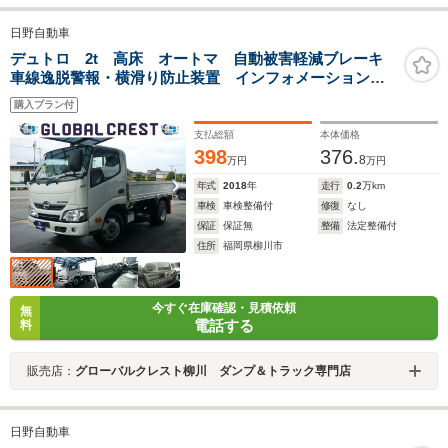
日野自動車
デュトロ 2t 高床 オートマ 自動被害軽減ブレーキ
車線逸脱警報・横滑り防止装置 インフォメーションモ
ニター LEDフォグランプ 電動ミラー ビニールシー
購入プラン付
トカバー 運転席エアバック ABS 荷台鉄板張り 荷
台新塗装済
支払総額
本体価格
398
376.
8
万円
万円
年式
2018
年
走行
0.2
万km
車検
車検整備付
修復
なし
保証
保証無
整備
法定整備付
住所
福岡県柳川市
今すぐ在庫確認・見積依頼
無
電話する
料
販売店：
グローバルクレスト柳川 ダンプ＆トラック専門店
日野自動車